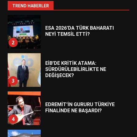
1
TREND HABERLER
ESA 2026’DA TÜRK BAHARATI
NEYİ TEMSİL ETTİ?
2
EİB’DE KRİTİK ATAMA:
SÜRDÜRÜLEBİLİRLİKTE NE
DEĞİŞECEK?
3
EDREMİT’İN GURURU TÜRKİYE
FİNALİNDE NE BAŞARDI?
4