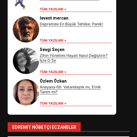
TÜM YAZILARI »
levent mercan
Depremde En Büyük Tehlike: Panik!
TÜM YAZILARI »
Sevgi Seçen
Zihin Yönetimi Hayatı Nasıl Değiştirir?
İşte O Sır
EİB’DE KRİTİK ATAMA:
TÜM YAZILARI »
SÜRDÜRÜLEBİLİRLİKTE NE
Özlem Özkan
DEĞİŞECEK?
3
Anayasa 66: Vatandaşlık mı, Etnik
Tanım mı?
TÜM YAZILARI »
EDREMİT’İN GURURU TÜRKİYE
FİNALİNDE NE BAŞARDI?
4
EDREMIT NÖBETÇI ECZANELER