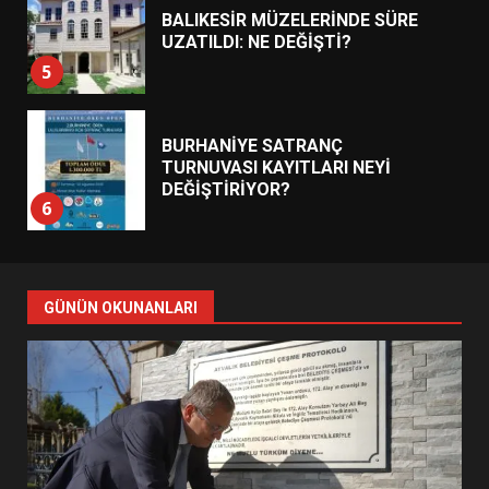
BALIKESİR MÜZELERİNDE SÜRE
UZATILDI: NE DEĞİŞTİ?
5
BURHANİYE SATRANÇ
TURNUVASI KAYITLARI NEYİ
DEĞİŞTİRİYOR?
6
BURHANİYE BELEDİYESPOR’DA
YENİ YÖNETİM NASIL
GÜNÜN OKUNANLARI
ŞEKİLLENDİ?
7
AYVALIK SU MİRASI İÇİN
HAREKETE GEÇİYOR: GÖZLER
BULUŞMADA
1