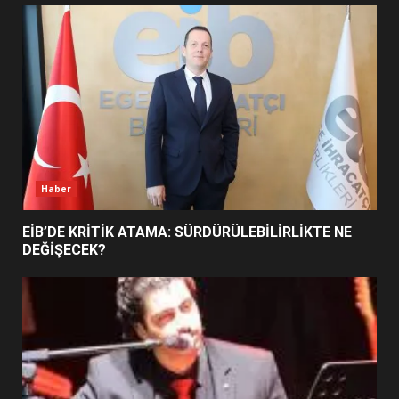
UZATILDI: NE DEĞİŞTİ?
5
BURHANİYE SATRANÇ
TURNUVASI KAYITLARI NEYİ
DEĞİŞTİRİYOR?
6
Haber
BURHANİYE BELEDİYESPOR’DA
YENİ YÖNETİM NASIL
EİB’DE KRİTİK ATAMA: SÜRDÜRÜLEBİLİRLİKTE NE
ŞEKİLLENDİ?
DEĞİŞECEK?
7