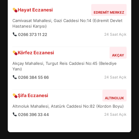
Hayat Eczanesi
BALIKESİR MÜZELERİNDE SÜRE
EDREMIT MERKEZ
UZATILDI: NE DEĞİŞTİ?
Camivasat Mahallesi, Gazi Caddesi No:14 (Edremit Devlet
5
Hastanesi Karşısı)
0266 373 11 22
24 Saat Açık
BURHANİYE SATRANÇ
Körfez Eczanesi
TURNUVASI KAYITLARI NEYİ
AKÇAY
DEĞİŞTİRİYOR?
Akçay Mahallesi, Turgut Reis Caddesi No:45 (Belediye
6
Yanı)
0266 384 55 66
24 Saat Açık
BURHANİYE BELEDİYESPOR’DA
YENİ YÖNETİM NASIL
Şifa Eczanesi
ALTINOLUK
ŞEKİLLENDİ?
7
Altınoluk Mahallesi, Atatürk Caddesi No:82 (Kordon Boyu)
0266 396 33 44
24 Saat Açık
AYVALIK SU MİRASI İÇİN
HAREKETE GEÇİYOR: GÖZLER
BULUŞMADA