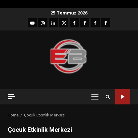
Skip
25 Temmuz 2026
to
YouTube
Instagram
LinkedIn
twitter
facebook-
Facebook-
Facebook-
Facebook-
content
1
2
3
Grup
PRIMARY
MENU
Home
Çocuk Etkinlik Merkezi
Çocuk Etkinlik Merkezi