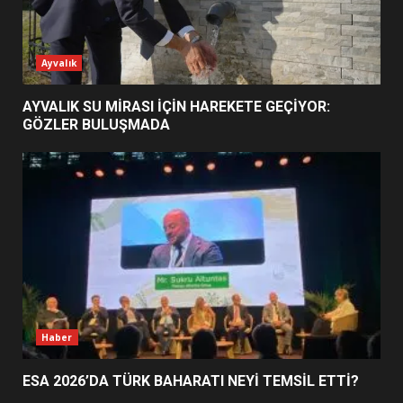
ESA 2026’DA TÜRK BAHARATI
Ayvalık
NEYİ TEMSİL ETTİ?
2
AYVALIK SU MİRASI İÇİN HAREKETE GEÇİYOR:
GÖZLER BULUŞMADA
EİB’DE KRİTİK ATAMA:
SÜRDÜRÜLEBİLİRLİKTE NE
DEĞİŞECEK?
3
EDREMİT’İN GURURU TÜRKİYE
FİNALİNDE NE BAŞARDI?
4
Haber
ESA 2026’DA TÜRK BAHARATI NEYİ TEMSİL ETTİ?
BALIKESİR MÜZELERİNDE SÜRE