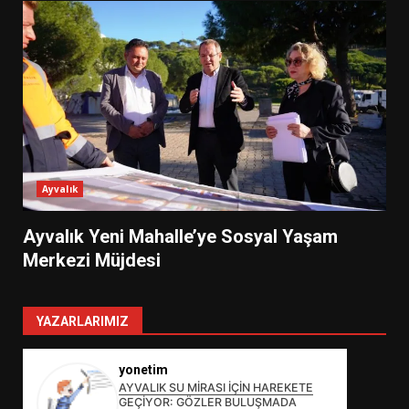
Ayvalık
Ayvalık Yeni Mahalle’ye Sosyal Yaşam
Merkezi Müjdesi
YAZARLARIMIZ
yonetim
AYVALIK SU MİRASI İÇİN HAREKETE
GEÇİYOR: GÖZLER BULUŞMADA