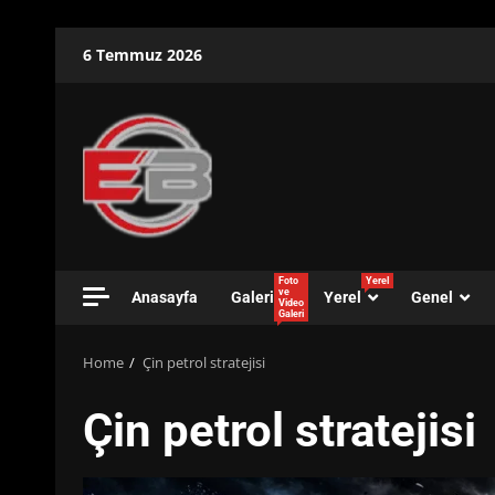
Skip
6 Temmuz 2026
to
content
Foto
Yerel
ve
Anasayfa
Galeri
Yerel
Genel
Video
Galeri
Home
Çin petrol stratejisi
Çin petrol stratejisi