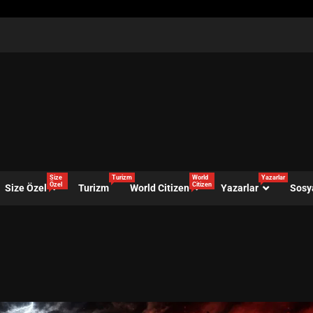
Size
Turizm
World
Yazarlar
Özel
Citizen
Size Özel
Turizm
World Citizen
Yazarlar
Sosy