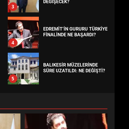
BURHANİYE
BELEDİYESPOR’DA YENİ
YÖNETİM NASIL ŞEKİLLENDİ?
7
TREND HABERLER
AYVALIK SU MİRASI İÇİN
HAREKETE GEÇİYOR: GÖZLER
BULUŞMADA
1
ESA 2026’DA TÜRK BAHARATI
NEYİ TEMSİL ETTİ?
2
EİB’DE KRİTİK ATAMA:
SÜRDÜRÜLEBİLİRLİKTE NE
DEĞİŞECEK?
3