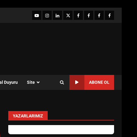
YouTube
Instagram
LinkedIn
twitter
facebook-
Facebook-
Facebook-
Facebook-
1
2
3
Grup
al Duyuru
Site
ABONE OL
YAZARLARIMIZ
Özlem Özkan