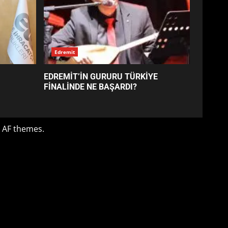
EDREMİT’İN GURURU TÜRKİYE
FİNALİNDE NE BAŞARDI?
4
BALIKESİR MÜZELERİNDE
SÜRE UZATILDI: NE DEĞİŞTİ?
5
BURHANİYE SATRANÇ
TURNUVASI KAYITLARI NEYİ
DEĞİŞTİRİYOR?
6
BURHANİYE