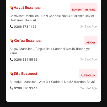
Hayat Eczanesi
BALIKESİR MÜZELERİNDE SÜRE
EDREMIT MERKEZ
UZATILDI: NE DEĞİŞTİ?
Camivasat Mahallesi, Gazi Caddesi No:14 (Edremit Devlet
5
Hastanesi Karşısı)
0266 373 11 22
24 Saat Açık
BURHANİYE SATRANÇ
Körfez Eczanesi
TURNUVASI KAYITLARI NEYİ
AKÇAY
DEĞİŞTİRİYOR?
Akçay Mahallesi, Turgut Reis Caddesi No:45 (Belediye
6
Yanı)
0266 384 55 66
24 Saat Açık
BURHANİYE BELEDİYESPOR’DA
YENİ YÖNETİM NASIL
Şifa Eczanesi
ALTINOLUK
ŞEKİLLENDİ?
7
Altınoluk Mahallesi, Atatürk Caddesi No:82 (Kordon Boyu)
0266 396 33 44
24 Saat Açık
AYVALIK SU MİRASI İÇİN
HAREKETE GEÇİYOR: GÖZLER
BULUŞMADA