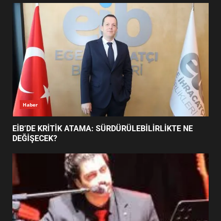
UZATILDI: NE DEĞİŞTİ?
5
BURHANİYE SATRANÇ
TURNUVASI KAYITLARI NEYİ
DEĞİŞTİRİYOR?
6
Haber
BURHANİYE BELEDİYESPOR’DA
YENİ YÖNETİM NASIL
EİB’DE KRİTİK ATAMA: SÜRDÜRÜLEBİLİRLİKTE NE
ŞEKİLLENDİ?
DEĞİŞECEK?
7