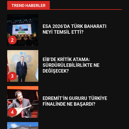
1
TREND HABERLER
ESA 2026’DA TÜRK BAHARATI
NEYİ TEMSİL ETTİ?
2
EİB’DE KRİTİK ATAMA:
SÜRDÜRÜLEBİLİRLİKTE NE
DEĞİŞECEK?
3
EDREMİT’İN GURURU TÜRKİYE
FİNALİNDE NE BAŞARDI?
4