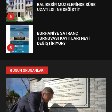
BALIKESİR MÜZELERİNDE SÜRE
UZATILDI: NE DEĞİŞTİ?
5
BURHANİYE SATRANÇ
TURNUVASI KAYITLARI NEYİ
DEĞİŞTİRİYOR?
6
BURHANİYE BELEDİYESPOR’DA
YENİ YÖNETİM NASIL
GÜNÜN OKUNANLARI
ŞEKİLLENDİ?
7
AYVALIK SU MİRASI İÇİN
HAREKETE GEÇİYOR: GÖZLER
BULUŞMADA
1