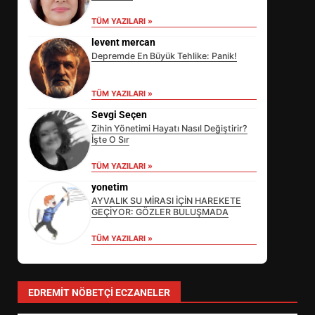
TÜM YAZILARI »
levent mercan
Depremde En Büyük Tehlike: Panik!
TÜM YAZILARI »
Sevgi Seçen
Zihin Yönetimi Hayatı Nasıl Değiştirir?
İşte O Sır
EİB’DE KRİTİK ATAMA:
TÜM YAZILARI »
SÜRDÜRÜLEBİLİRLİKTE NE
DEĞİŞECEK?
yonetim
3
AYVALIK SU MİRASI İÇİN HAREKETE
GEÇİYOR: GÖZLER BULUŞMADA
TÜM YAZILARI »
EDREMİT’İN GURURU TÜRKİYE
FİNALİNDE NE BAŞARDI?
4
EDREMIT NÖBETÇI ECZANELER