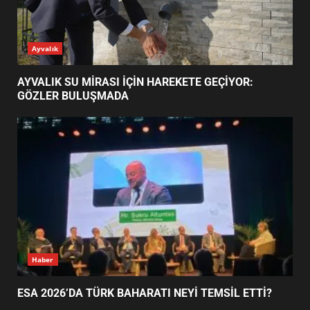
ESA 2026’DA TÜRK BAHARATI
Ayvalık
NEYİ TEMSİL ETTİ?
2
AYVALIK SU MİRASI İÇİN HAREKETE GEÇİYOR:
GÖZLER BULUŞMADA
EİB’DE KRİTİK ATAMA:
SÜRDÜRÜLEBİLİRLİKTE NE
DEĞİŞECEK?
3
EDREMİT’İN GURURU TÜRKİYE
FİNALİNDE NE BAŞARDI?
4
Haber
ESA 2026’DA TÜRK BAHARATI NEYİ TEMSİL ETTİ?
BALIKESİR MÜZELERİNDE SÜRE