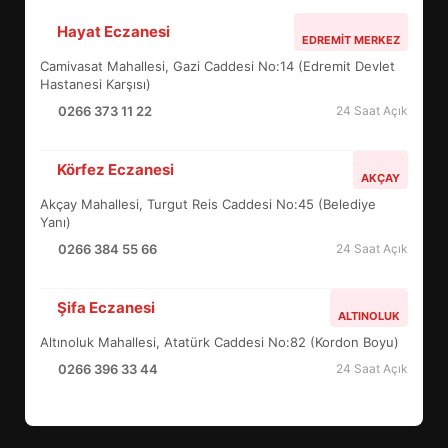
Hayat Eczanesi
ALTIEYLÜL’DE 19 MAYIS ŞÖLENİ
EDREMIT MERKEZ
SOKAKLARA TAŞTI
Camivasat Mahallesi, Gazi Caddesi No:14 (Edremit Devlet
4
Hastanesi Karşısı)
0266 373 11 22
24 Saat Açık
EMİRHAN BOZ MİLLİ TAKIMDA!
Körfez Eczanesi
AKÇAY
HAYALİ GERÇEK OLDU
Akçay Mahallesi, Turgut Reis Caddesi No:45 (Belediye
5
Yanı)
0266 384 55 66
24 Saat Açık
EDREMİT’TE 19 MAYIS COŞKUSU
Şifa Eczanesi
MEYDANLARA TAŞTI
ALTINOLUK
6
Altınoluk Mahallesi, Atatürk Caddesi No:82 (Kordon Boyu)
0266 396 33 44
24 Saat Açık
EDREMİT BELEDİYESİ BAYRAM
SEFERBERLİĞİ: TÜM İLÇE
HAZIRLANIYOR