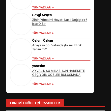
TÜM YAZILARI »
Sevgi Seçen
Zihin Yönetimi Hayatı Nasıl Değiştirir?
İşte O Sır
TÜM YAZILARI »
Özlem Özkan
Anayasa 66: Vatandaşlık mı, Etnik
Tanım mı?
TÜM YAZILARI »
yonetim
AYVALIK SU MİRASI İÇİN HAREKETE
GEÇİYOR: GÖZLER BULUŞMADA
TÜM YAZILARI »
SİBER VATAN’DA NEFES KESEN
YARI FİNAL! 24 GENÇ YARIŞTI
3
EDREMIT NÖBETÇI ECZANELER