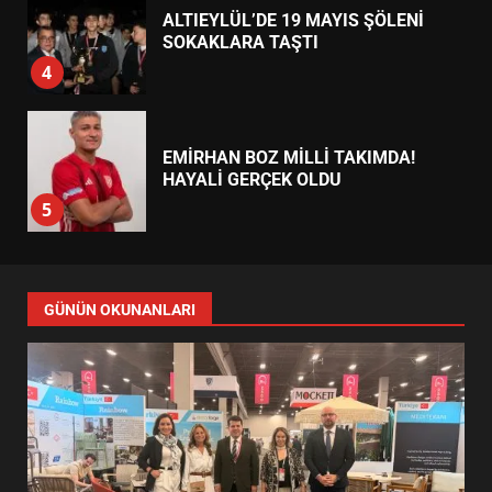
ALTIEYLÜL’DE 19 MAYIS ŞÖLENİ
SOKAKLARA TAŞTI
4
EMİRHAN BOZ MİLLİ TAKIMDA!
HAYALİ GERÇEK OLDU
5
EDREMİT’TE 19 MAYIS COŞKUSU
GÜNÜN OKUNANLARI
MEYDANLARA TAŞTI
6
EDREMİT BELEDİYESİ BAYRAM
SEFERBERLİĞİ: TÜM İLÇE
HAZIRLANIYOR
7