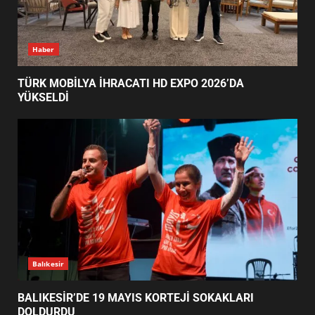
TÜRK MOBİLYA İHRACATI HD
Haber
EXPO 2026’DA YÜKSELDİ
1
TÜRK MOBİLYA İHRACATI HD EXPO 2026’DA
YÜKSELDİ
BALIKESİR’DE 19 MAYIS KORTEJİ
SOKAKLARI DOLDURDU
2
SİBER VATAN’DA NEFES KESEN
YARI FİNAL! 24 GENÇ YARIŞTI
3
Balıkesir
BALIKESİR’DE 19 MAYIS KORTEJİ SOKAKLARI
DOLDURDU
ALTIEYLÜL’DE 19 MAYIS ŞÖLENİ