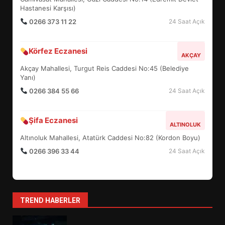
5
Hastanesi Karşısı)
0266 373 11 22
24 Saat Açık
BURHANİYE SATRANÇ
Körfez Eczanesi
TURNUVASI KAYITLARI NEYİ
AKÇAY
DEĞİŞTİRİYOR?
Akçay Mahallesi, Turgut Reis Caddesi No:45 (Belediye
6
Yanı)
0266 384 55 66
24 Saat Açık
BURHANİYE BELEDİYESPOR’DA
YENİ YÖNETİM NASIL
Şifa Eczanesi
ALTINOLUK
ŞEKİLLENDİ?
7
Altınoluk Mahallesi, Atatürk Caddesi No:82 (Kordon Boyu)
0266 396 33 44
24 Saat Açık
AYVALIK SU MİRASI İÇİN
HAREKETE GEÇİYOR: GÖZLER
BULUŞMADA
1
TREND HABERLER