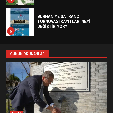
BURHANİYE SATRANÇ
TURNUVASI KAYITLARI NEYİ
DEĞİŞTİRİYOR?
6
BURHANİYE BELEDİYESPOR’DA
YENİ YÖNETİM NASIL
GÜNÜN OKUNANLARI
ŞEKİLLENDİ?
7
AYVALIK SU MİRASI İÇİN
HAREKETE GEÇİYOR: GÖZLER
BULUŞMADA
1