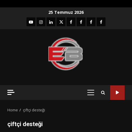
Skip
25 Temmuz 2026
to
YouTube
Instagram
LinkedIn
twitter
facebook-
Facebook-
Facebook-
Facebook-
content
1
2
3
Grup
PRIMARY
MENU
Home
çiftçi desteği
çiftçi desteği