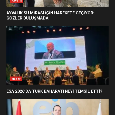
ESA 2026’DA TÜRK BAHARATI
Ayvalık
NEYİ TEMSİL ETTİ?
2
AYVALIK SU MİRASI İÇİN HAREKETE GEÇİYOR:
GÖZLER BULUŞMADA
EİB’DE KRİTİK ATAMA:
SÜRDÜRÜLEBİLİRLİKTE NE
DEĞİŞECEK?
3
EDREMİT’İN GURURU TÜRKİYE
FİNALİNDE NE BAŞARDI?
4
Haber
ESA 2026’DA TÜRK BAHARATI NEYİ TEMSİL ETTİ?
BALIKESİR MÜZELERİNDE SÜRE
UZATILDI: NE DEĞİŞTİ?
5