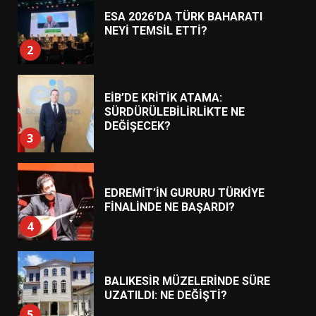
ESA 2026’DA TÜRK BAHARATI
NEYİ TEMSİL ETTİ?
2
EİB’DE KRİTİK ATAMA:
SÜRDÜRÜLEBİLİRLİKTE NE
DEĞİŞECEK?
3
EDREMİT’İN GURURU TÜRKİYE
FİNALİNDE NE BAŞARDI?
4
BALIKESİR MÜZELERİNDE SÜRE
UZATILDI: NE DEĞİŞTİ?
5