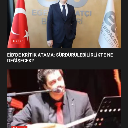
BURHANİYE SATRANÇ
TURNUVASI KAYITLARI NEYİ
DEĞİŞTİRİYOR?
6
Haber
BURHANİYE BELEDİYESPOR’DA
YENİ YÖNETİM NASIL
EİB’DE KRİTİK ATAMA: SÜRDÜRÜLEBİLİRLİKTE NE
ŞEKİLLENDİ?
DEĞİŞECEK?
7