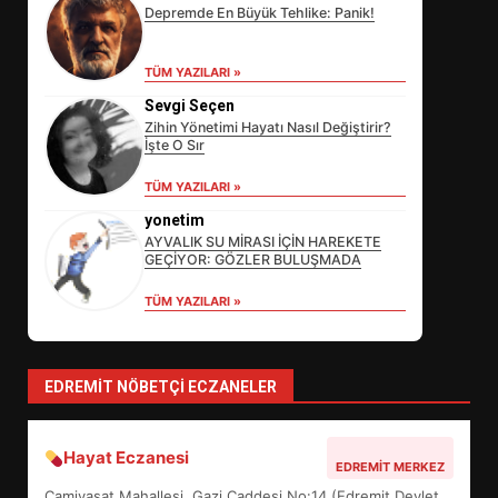
Depremde En Büyük Tehlike: Panik!
TÜM YAZILARI »
Sevgi Seçen
Zihin Yönetimi Hayatı Nasıl Değiştirir?
İşte O Sır
EİB’DE KRİTİK ATAMA:
TÜM YAZILARI »
SÜRDÜRÜLEBİLİRLİKTE NE
DEĞİŞECEK?
yonetim
3
AYVALIK SU MİRASI İÇİN HAREKETE
GEÇİYOR: GÖZLER BULUŞMADA
TÜM YAZILARI »
EDREMİT’İN GURURU TÜRKİYE
FİNALİNDE NE BAŞARDI?
4
EDREMIT NÖBETÇI ECZANELER
Hayat Eczanesi
BALIKESİR MÜZELERİNDE SÜRE
EDREMIT MERKEZ
UZATILDI: NE DEĞİŞTİ?
Camivasat Mahallesi, Gazi Caddesi No:14 (Edremit Devlet