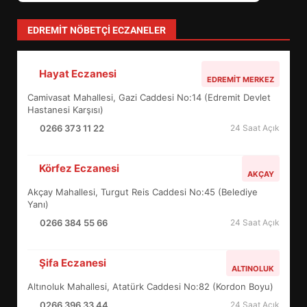
EDREMIT NÖBETÇI ECZANELER
Hayat Eczanesi
EDREMİT’İN GURURU TÜRKİYE
EDREMIT MERKEZ
FİNALİNDE NE BAŞARDI?
Camivasat Mahallesi, Gazi Caddesi No:14 (Edremit Devlet
4
Hastanesi Karşısı)
0266 373 11 22
24 Saat Açık
BALIKESİR MÜZELERİNDE SÜRE
Körfez Eczanesi
AKÇAY
UZATILDI: NE DEĞİŞTİ?
Akçay Mahallesi, Turgut Reis Caddesi No:45 (Belediye
5
Yanı)
0266 384 55 66
24 Saat Açık
BURHANİYE SATRANÇ
TURNUVASI KAYITLARI NEYİ
Şifa Eczanesi
ALTINOLUK
DEĞİŞTİRİYOR?
6
Altınoluk Mahallesi, Atatürk Caddesi No:82 (Kordon Boyu)
0266 396 33 44
24 Saat Açık
BURHANİYE BELEDİYESPOR’DA