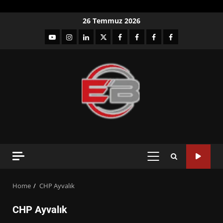
Skip
26 Temmuz 2026
to
YouTube
Instagram
LinkedIn
twitter
facebook-
Facebook-
Facebook-
Facebook-
content
1
2
3
Grup
PRIMARY
MENU
Home
CHP Ayvalık
CHP Ayvalık