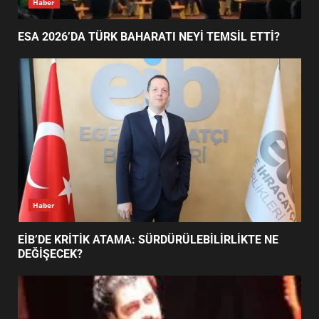
ESA 2026’DA TÜRK BAHARATI NEYİ TEMSİL ETTİ?
EDREMİT’İN GURURU TÜRKİYE
FİNALİNDE NE BAŞARDI?
4
BALIKESİR MÜZELERİNDE SÜRE
UZATILDI: NE DEĞİŞTİ?
5
Haber
BURHANİYE SATRANÇ
TURNUVASI KAYITLARI NEYİ
EİB’DE KRİTİK ATAMA: SÜRDÜRÜLEBİLİRLİKTE NE
DEĞİŞTİRİYOR?
DEĞİŞECEK?
6
BURHANİYE BELEDİYESPOR’DA
YENİ YÖNETİM NASIL
ŞEKİLLENDİ?