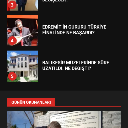
EDREMİT’İN GURURU TÜRKİYE
FİNALİNDE NE BAŞARDI?
4
BALIKESİR MÜZELERİNDE SÜRE
UZATILDI: NE DEĞİŞTİ?
5
BURHANİYE SATRANÇ
TURNUVASI KAYITLARI NEYİ
GÜNÜN OKUNANLARI
DEĞİŞTİRİYOR?
6
BURHANİYE BELEDİYESPOR’DA
YENİ YÖNETİM NASIL