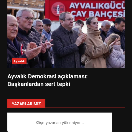
Ayvalık
Ayvalık Demokrasi açıklaması:
Başkanlardan sert tepki
YAZARLARIMIZ
EİB’DE KRİTİK ATAMA:
SÜRDÜRÜLEBİLİRLİKTE NE
DEĞİŞECEK?
3