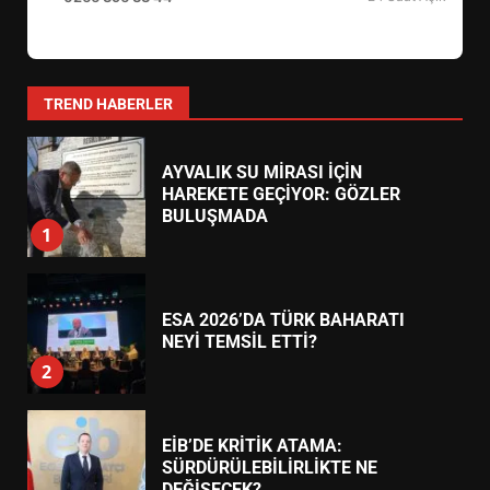
YENİ YÖNETİM NASIL
ŞEKİLLENDİ?
7
TREND HABERLER
AYVALIK SU MİRASI İÇİN
HAREKETE GEÇİYOR: GÖZLER
BULUŞMADA
1
ESA 2026’DA TÜRK BAHARATI
NEYİ TEMSİL ETTİ?
2
EİB’DE KRİTİK ATAMA:
SÜRDÜRÜLEBİLİRLİKTE NE
DEĞİŞECEK?
3