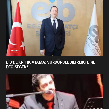
FİNALİNDE NE BAŞARDI?
4
BALIKESİR MÜZELERİNDE SÜRE
UZATILDI: NE DEĞİŞTİ?
5
Haber
BURHANİYE SATRANÇ
TURNUVASI KAYITLARI NEYİ
EİB’DE KRİTİK ATAMA: SÜRDÜRÜLEBİLİRLİKTE NE
DEĞİŞTİRİYOR?
DEĞİŞECEK?
6
BURHANİYE BELEDİYESPOR’DA
YENİ YÖNETİM NASIL
ŞEKİLLENDİ?
7