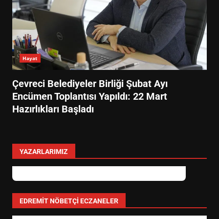
Hayat
Çevreci Belediyeler Birliği Şubat Ayı
Encümen Toplantısı Yapıldı: 22 Mart
Hazırlıkları Başladı
YAZARLARIMIZ
EİB’DE KRİTİK ATAMA:
SÜRDÜRÜLEBİLİRLİKTE NE
DEĞİŞECEK?
3
EDREMIT NÖBETÇI ECZANELER