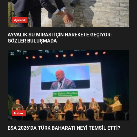
AYVALIK SU MİRASI İÇİN
Ayvalık
HAREKETE GEÇİYOR: GÖZLER
BULUŞMADA
1
AYVALIK SU MİRASI İÇİN HAREKETE GEÇİYOR:
GÖZLER BULUŞMADA
ESA 2026’DA TÜRK BAHARATI
NEYİ TEMSİL ETTİ?
2
EİB’DE KRİTİK ATAMA:
SÜRDÜRÜLEBİLİRLİKTE NE
DEĞİŞECEK?
3
Haber
ESA 2026’DA TÜRK BAHARATI NEYİ TEMSİL ETTİ?
EDREMİT’İN GURURU TÜRKİYE