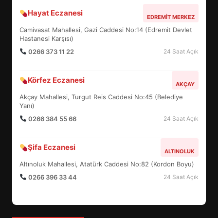
Hayat Eczanesi
EDREMİT’İN GURURU TÜRKİYE
EDREMIT MERKEZ
FİNALİNDE NE BAŞARDI?
Camivasat Mahallesi, Gazi Caddesi No:14 (Edremit Devlet
4
Hastanesi Karşısı)
0266 373 11 22
24 Saat Açık
BALIKESİR MÜZELERİNDE SÜRE
Körfez Eczanesi
AKÇAY
UZATILDI: NE DEĞİŞTİ?
Akçay Mahallesi, Turgut Reis Caddesi No:45 (Belediye
5
Yanı)
0266 384 55 66
24 Saat Açık
BURHANİYE SATRANÇ
TURNUVASI KAYITLARI NEYİ
Şifa Eczanesi
ALTINOLUK
DEĞİŞTİRİYOR?
6
Altınoluk Mahallesi, Atatürk Caddesi No:82 (Kordon Boyu)
0266 396 33 44
24 Saat Açık
BURHANİYE BELEDİYESPOR’DA
YENİ YÖNETİM NASIL
ŞEKİLLENDİ?