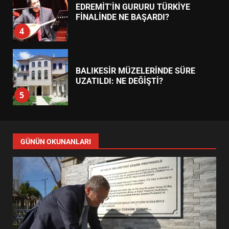
EDREMİT’İN GURURU TÜRKİYE
FİNALİNDE NE BAŞARDI?
4
BALIKESİR MÜZELERİNDE SÜRE
UZATILDI: NE DEĞİŞTİ?
5
BURHANİYE SATRANÇ
TURNUVASI KAYITLARI NEYİ
GÜNÜN OKUNANLARI
DEĞİŞTİRİYOR?
6
BURHANİYE BELEDİYESPOR’DA
YENİ YÖNETİM NASIL
ŞEKİLLENDİ?
7