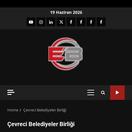
Skip
19 Haziran 2026
to
YouTube
Instagram
LinkedIn
twitter
facebook-
Facebook-
Facebook-
Facebook-
content
1
2
3
Grup
PRIMARY
MENU
Home
Çevreci Belediyeler Birliği
Çevreci Belediyeler Birliği