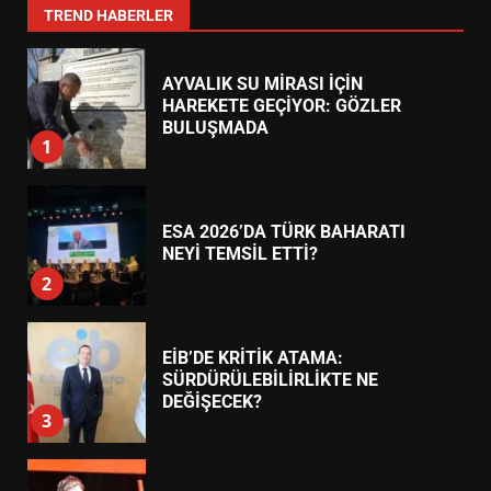
7
TREND HABERLER
AYVALIK SU MİRASI İÇİN
HAREKETE GEÇİYOR: GÖZLER
BULUŞMADA
1
ESA 2026’DA TÜRK BAHARATI
NEYİ TEMSİL ETTİ?
2
EİB’DE KRİTİK ATAMA:
SÜRDÜRÜLEBİLİRLİKTE NE
DEĞİŞECEK?
3