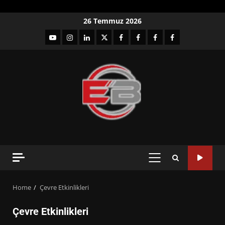
Skip
26 Temmuz 2026
to
YouTube
Instagram
LinkedIn
twitter
facebook-
Facebook-
Facebook-
Facebook-
content
1
2
3
Grup
PRIMARY
MENU
Home
Çevre Etkinlikleri
Çevre Etkinlikleri