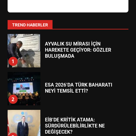
4
Hastanesi Karşısı)
0266 373 11 22
24 Saat Açık
BALIKESİR MÜZELERİNDE SÜRE
Körfez Eczanesi
AKÇAY
UZATILDI: NE DEĞİŞTİ?
Akçay Mahallesi, Turgut Reis Caddesi No:45 (Belediye
5
Yanı)
0266 384 55 66
24 Saat Açık
BURHANİYE SATRANÇ
TURNUVASI KAYITLARI NEYİ
Şifa Eczanesi
ALTINOLUK
DEĞİŞTİRİYOR?
6
Altınoluk Mahallesi, Atatürk Caddesi No:82 (Kordon Boyu)
0266 396 33 44
24 Saat Açık
BURHANİYE BELEDİYESPOR’DA
YENİ YÖNETİM NASIL
ŞEKİLLENDİ?
7
TREND HABERLER