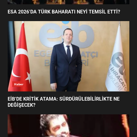
HAREKETE GEÇİYOR: GÖZLER
BULUŞMADA
1
AYVALIK SU MİRASI İÇİN HAREKETE GEÇİYOR:
GÖZLER BULUŞMADA
ESA 2026’DA TÜRK BAHARATI
NEYİ TEMSİL ETTİ?
2
EİB’DE KRİTİK ATAMA:
SÜRDÜRÜLEBİLİRLİKTE NE
DEĞİŞECEK?
3
Haber
ESA 2026’DA TÜRK BAHARATI NEYİ TEMSİL ETTİ?
EDREMİT’İN GURURU TÜRKİYE
FİNALİNDE NE BAŞARDI?
4