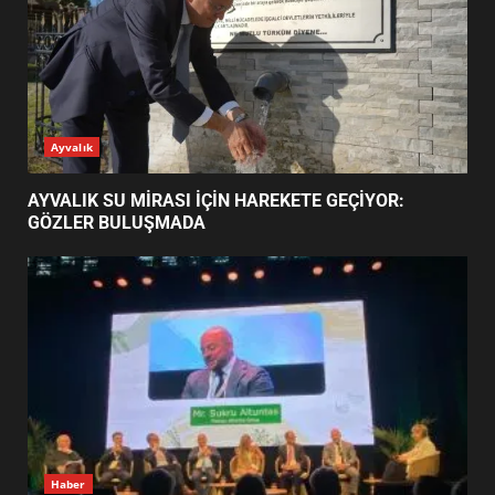
BALIKESİR MÜZELERİNDE SÜRE
UZATILDI: NE DEĞİŞTİ?
5
BURHANİYE SATRANÇ
TURNUVASI KAYITLARI NEYİ
GÜNÜN OKUNANLARI
DEĞİŞTİRİYOR?
6
BURHANİYE BELEDİYESPOR’DA
YENİ YÖNETİM NASIL
ŞEKİLLENDİ?
7
AYVALIK SU MİRASI İÇİN
Ayvalık