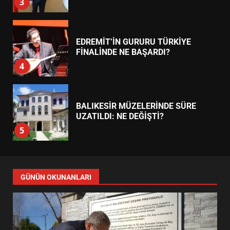
AYVALIK SU MİRASI İÇİN
HAREKETE GEÇİYOR: GÖZLER
BULUŞMADA
1
ESA 2026’DA TÜRK BAHARATI
NEYİ TEMSİL ETTİ?
2
EİB’DE KRİTİK ATAMA:
SÜRDÜRÜLEBİLİRLİKTE NE
DEĞİŞECEK?
3
EDREMİT’İN GURURU TÜRKİYE
FİNALİNDE NE BAŞARDI?
4