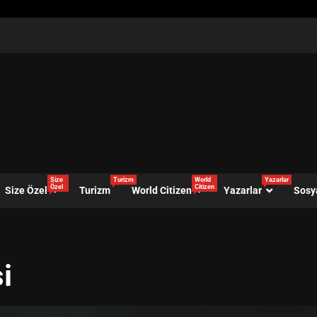
Size
Turizm
World
Yazarlar
Özel
Citizen
Size Özel
Turizm
World Citizen
Yazarlar
Sosy
i