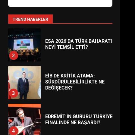
AYVALIK SU MİRASI İÇİN
HAREKETE GEÇİYOR: GÖZLER
BULUŞMADA
1
TREND HABERLER
ESA 2026’DA TÜRK BAHARATI
NEYİ TEMSİL ETTİ?
2
EİB’DE KRİTİK ATAMA:
SÜRDÜRÜLEBİLİRLİKTE NE
DEĞİŞECEK?
3
EDREMİT’İN GURURU TÜRKİYE
FİNALİNDE NE BAŞARDI?
4