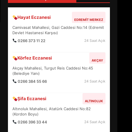
4
Hayat Eczanesi
EDREMIT MERKEZ
BALIKESİR MÜZELERİNDE
Camivasat Mahallesi, Gazi Caddesi No:14 (Edremit
SÜRE UZATILDI: NE DEĞİŞTİ?
Devlet Hastanesi Karşısı)
5
0266 373 11 22
24 Saat Açık
Körfez Eczanesi
BURHANİYE SATRANÇ
AKÇAY
TURNUVASI KAYITLARI NEYİ
Akçay Mahallesi, Turgut Reis Caddesi No:45
DEĞİŞTİRİYOR?
(Belediye Yanı)
6
0266 384 55 66
24 Saat Açık
BURHANİYE
Şifa Eczanesi
BELEDİYESPOR’DA YENİ
ALTINOLUK
YÖNETİM NASIL ŞEKİLLENDİ?
Altınoluk Mahallesi, Atatürk Caddesi No:82
7
(Kordon Boyu)
0266 396 33 44
24 Saat Açık