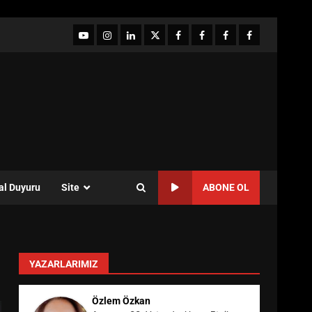
YouTube
Instagram
LinkedIn
twitter
facebook-
Facebook-
Facebook-
Facebook-
1
2
3
Grup
al Duyuru
Site
ABONE OL
YAZARLARIMIZ
Özlem Özkan