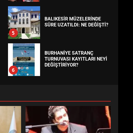
BALIKESİR MÜZELERİNDE
SÜRE UZATILDI: NE DEĞİŞTİ?
5
BURHANİYE SATRANÇ
TURNUVASI KAYITLARI NEYİ
DEĞİŞTİRİYOR?
6
BURHANİYE
BELEDİYESPOR’DA YENİ
YÖNETİM NASIL ŞEKİLLENDİ?
7
AYVALIK SU MİRASI İÇİN