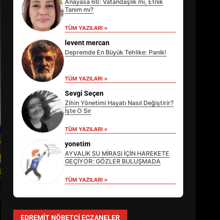
Anayasa 66: Vatandaşlık mı, Etnik
Tanım mı?
TÜM YAZILARI »
levent mercan
Depremde En Büyük Tehlike: Panik!
TÜM YAZILARI »
Sevgi Seçen
Zihin Yönetimi Hayatı Nasıl Değiştirir?
İşte O Sır
TÜM YAZILARI »
EİB’DE KRİTİK ATAMA:
SÜRDÜRÜLEBİLİRLİKTE NE
yonetim
DEĞİŞECEK?
AYVALIK SU MİRASI İÇİN HAREKETE
3
GEÇİYOR: GÖZLER BULUŞMADA
TÜM YAZILARI »
EDREMİT’İN GURURU TÜRKİYE
FİNALİNDE NE BAŞARDI?
EDREMIT NÖBETÇI ECZANELER