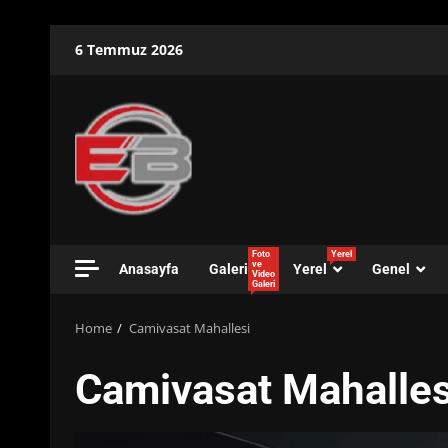
Skip
6 Temmuz 2026
to
content
Foto
Yerel
ve
Anasayfa
Galeri
Yerel
Genel
Video
Galeri
Home
Camivasat Mahallesi
Camivasat Mahalles