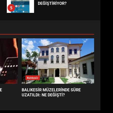
BALIKESİR MÜZELERİNDE
SÜRE UZATILDI: NE DEĞİŞTİ?
4
BURHANİYE SATRANÇ
TURNUVASI KAYITLARI NEYİ
DEĞİŞTİRİYOR?
5
BURHANİYE
BELEDİYESPOR’DA YENİ
YÖNETİM NASIL ŞEKİLLENDİ?
6
BURHANİYE’DE FEN