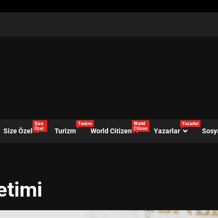
Size
Turizm
World
Yazarlar
Özel
Citizen
Size Özel
Turizm
World Citizen
Yazarlar
Sosy
etimi