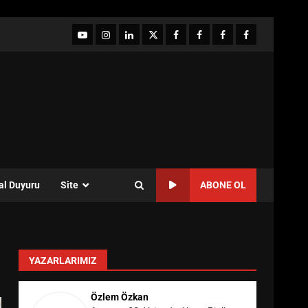
YouTube
Instagram
LinkedIn
twitter
facebook-
Facebook-
Facebook-
Facebook-
1
2
3
Grup
al Duyuru
Site
ABONE OL
YAZARLARIMIZ
Özlem Özkan