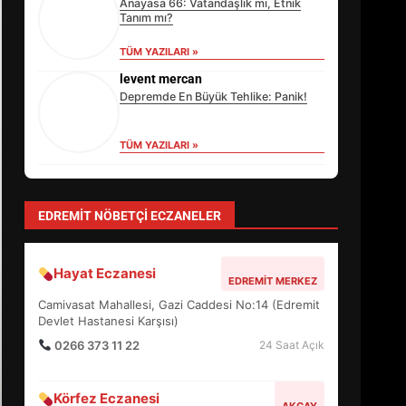
Anayasa 66: Vatandaşlık mı, Etnik
Tanım mı?
TÜM YAZILARI »
levent mercan
Depremde En Büyük Tehlike: Panik!
TÜM YAZILARI »
yonetim
AYVALIK SU MİRASI İÇİN HAREKETE
GEÇİYOR: GÖZLER BULUŞMADA
TÜM YAZILARI »
Sevgi Seçen
Zihin Yönetimi Hayatı Nasıl Değiştirir?
İşte O Sır
TÜM YAZILARI »
EDREMİT’İN GURURU TÜRKİYE
FİNALİNDE NE BAŞARDI?
EDREMIT NÖBETÇI ECZANELER