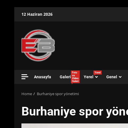
Skip
12 Haziran 2026
to
content
Foto
Yerel
ve
Anasayfa
Galeri
Yerel
Genel
Video
Galeri
Home
Burhaniye spor yönetimi
Burhaniye spor yön