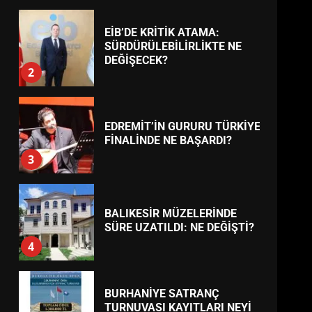
BURHANİYE’DE FEN
İŞLERİNDEN DEV HAREKET:
NELER YAPILIYOR?
7
TREND HABERLER
ESA 2026’DA TÜRK BAHARATI
NEYİ TEMSİL ETTİ?
1
EİB’DE KRİTİK ATAMA:
SÜRDÜRÜLEBİLİRLİKTE NE
DEĞİŞECEK?
2
EDREMİT’İN GURURU TÜRKİYE
FİNALİNDE NE BAŞARDI?
3