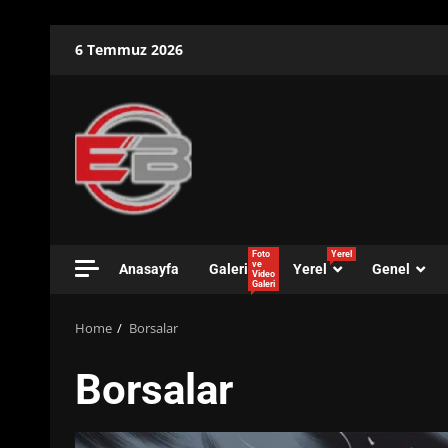
Skip
6 Temmuz 2026
to
content
Foto
Yerel
ve
Anasayfa
Galeri
Yerel
Genel
Video
Galeri
Home
Borsalar
Borsalar