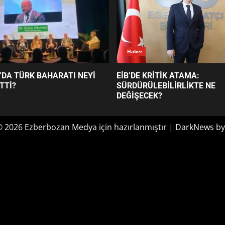
Haber
’DA TÜRK BAHARATI NEYİ
EİB’DE KRİTİK ATAMA:
TTİ?
SÜRDÜRÜLEBİLİRLİKTE NE
DEĞİŞECEK?