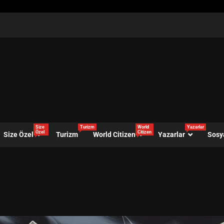
Size
Turizm
World
Yazarlar
Özel
Citizen
Size Özel
Turizm
World Citizen
Yazarlar
Sosy