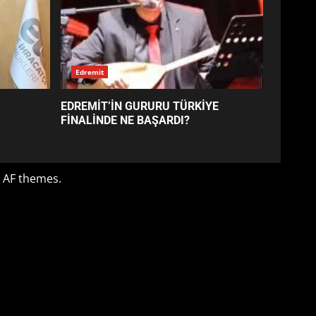
SÜRE UZATILDI: NE DEĞİŞTİ?
5
BURHANİYE SATRANÇ
TURNUVASI KAYITLARI NEYİ
DEĞİŞTİRİYOR?
6
BURHANİYE
BELEDİYESPOR’DA YENİ
YÖNETİM NASIL ŞEKİLLENDİ?
7
Edremit
AYVALIK SU MİRASI İÇİN
EDREMİT’İN GURURU TÜRKİYE
HAREKETE GEÇİYOR: GÖZLER
FİNALİNDE NE BAŞARDI?
BULUŞMADA
1