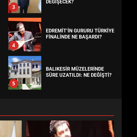
ESA 2026’DA TÜRK BAHARATI
NEYİ TEMSİL ETTİ?
2
EİB’DE KRİTİK ATAMA:
SÜRDÜRÜLEBİLİRLİKTE NE
DEĞİŞECEK?
3
EDREMİT’İN GURURU TÜRKİYE
FİNALİNDE NE BAŞARDI?
4
BALIKESİR MÜZELERİNDE