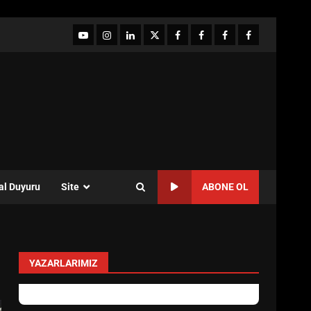
YouTube
Instagram
LinkedIn
twitter
facebook-
Facebook-
Facebook-
Facebook-
1
2
3
Grup
al Duyuru
Site
ABONE OL
YAZARLARIMIZ
Sevgi Seçen