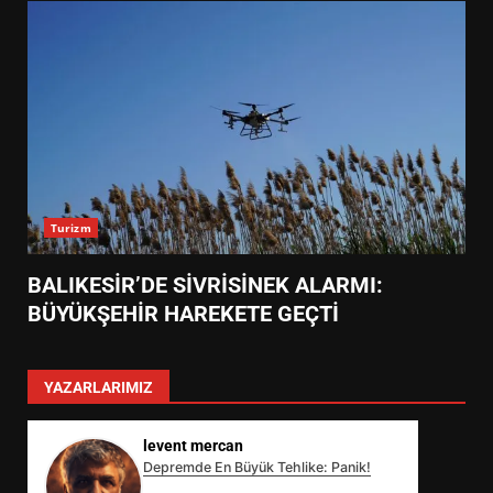
Turizm
BALIKESİR’DE SİVRİSİNEK ALARMI:
BÜYÜKŞEHİR HAREKETE GEÇTİ
YAZARLARIMIZ
levent mercan
Depremde En Büyük Tehlike: Panik!