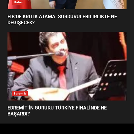
FİNALİNDE NE BAŞARDI?
4
BALIKESİR MÜZELERİNDE SÜRE
UZATILDI: NE DEĞİŞTİ?
5
Haber
BURHANİYE SATRANÇ
TURNUVASI KAYITLARI NEYİ
EİB’DE KRİTİK ATAMA: SÜRDÜRÜLEBİLİRLİKTE NE
DEĞİŞTİRİYOR?
DEĞİŞECEK?
6
BURHANİYE BELEDİYESPOR’DA
YENİ YÖNETİM NASIL
ŞEKİLLENDİ?
7