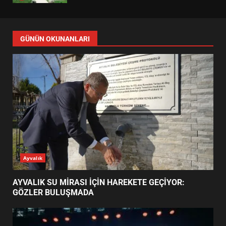
EDREMİT’İN GURURU TÜRKİYE
FİNALİNDE NE BAŞARDI?
4
BALIKESİR MÜZELERİNDE SÜRE
UZATILDI: NE DEĞİŞTİ?
5
BURHANİYE SATRANÇ
TURNUVASI KAYITLARI NEYİ
GÜNÜN OKUNANLARI
DEĞİŞTİRİYOR?
6
BURHANİYE BELEDİYESPOR’DA
YENİ YÖNETİM NASIL
ŞEKİLLENDİ?
7