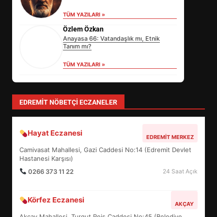
TÜM YAZILARI »
Özlem Özkan
Anayasa 66: Vatandaşlık mı, Etnik
Tanım mı?
TÜM YAZILARI »
Sevgi Seçen
Zihin Yönetimi Hayatı Nasıl Değiştirir?
İşte O Sır
TÜM YAZILARI »
yonetim
AYVALIK SU MİRASI İÇİN HAREKETE
GEÇİYOR: GÖZLER BULUŞMADA
TÜM YAZILARI »
EİB’DE KRİTİK ATAMA:
SÜRDÜRÜLEBİLİRLİKTE NE
DEĞİŞECEK?
3
EDREMIT NÖBETÇI ECZANELER