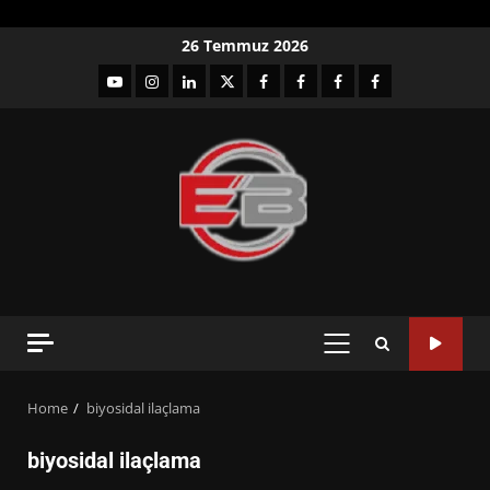
Skip
26 Temmuz 2026
to
YouTube
Instagram
LinkedIn
twitter
facebook-
Facebook-
Facebook-
Facebook-
content
1
2
3
Grup
PRIMARY
MENU
Home
biyosidal ilaçlama
biyosidal ilaçlama