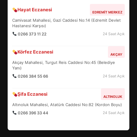
Hayat Eczanesi
BALIKESİR MÜZELERİNDE SÜRE
EDREMIT MERKEZ
UZATILDI: NE DEĞİŞTİ?
Camivasat Mahallesi, Gazi Caddesi No:14 (Edremit Devlet
5
Hastanesi Karşısı)
0266 373 11 22
24 Saat Açık
BURHANİYE SATRANÇ
Körfez Eczanesi
TURNUVASI KAYITLARI NEYİ
AKÇAY
DEĞİŞTİRİYOR?
Akçay Mahallesi, Turgut Reis Caddesi No:45 (Belediye
6
Yanı)
0266 384 55 66
24 Saat Açık
BURHANİYE BELEDİYESPOR’DA
YENİ YÖNETİM NASIL
Şifa Eczanesi
ALTINOLUK
ŞEKİLLENDİ?
7
Altınoluk Mahallesi, Atatürk Caddesi No:82 (Kordon Boyu)
0266 396 33 44
24 Saat Açık
AYVALIK SU MİRASI İÇİN
HAREKETE GEÇİYOR: GÖZLER
BULUŞMADA