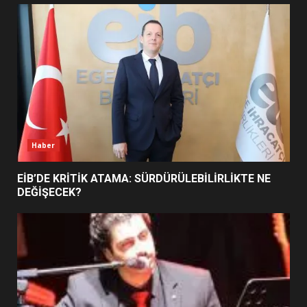
UZATILDI: NE DEĞİŞTİ?
5
BURHANİYE SATRANÇ
TURNUVASI KAYITLARI NEYİ
DEĞİŞTİRİYOR?
6
Haber
BURHANİYE BELEDİYESPOR’DA
YENİ YÖNETİM NASIL
EİB’DE KRİTİK ATAMA: SÜRDÜRÜLEBİLİRLİKTE NE
ŞEKİLLENDİ?
DEĞİŞECEK?
7