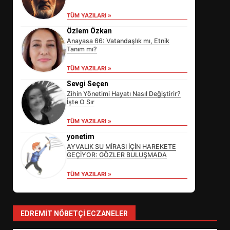
TÜM YAZILARI »
Özlem Özkan
Anayasa 66: Vatandaşlık mı, Etnik
Tanım mı?
TÜM YAZILARI »
Sevgi Seçen
Zihin Yönetimi Hayatı Nasıl Değiştirir?
İşte O Sır
EİB’DE KRİTİK ATAMA:
TÜM YAZILARI »
SÜRDÜRÜLEBİLİRLİKTE NE
DEĞİŞECEK?
yonetim
3
AYVALIK SU MİRASI İÇİN HAREKETE
GEÇİYOR: GÖZLER BULUŞMADA
TÜM YAZILARI »
EDREMİT’İN GURURU TÜRKİYE
FİNALİNDE NE BAŞARDI?
4
EDREMIT NÖBETÇI ECZANELER