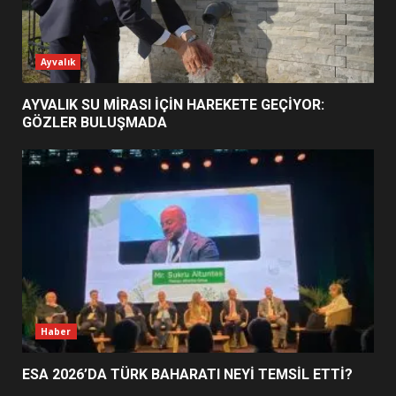
ESA 2026’DA TÜRK BAHARATI
Ayvalık
NEYİ TEMSİL ETTİ?
2
AYVALIK SU MİRASI İÇİN HAREKETE GEÇİYOR:
GÖZLER BULUŞMADA
EİB’DE KRİTİK ATAMA:
SÜRDÜRÜLEBİLİRLİKTE NE
DEĞİŞECEK?
3
EDREMİT’İN GURURU TÜRKİYE
FİNALİNDE NE BAŞARDI?
4
Haber
ESA 2026’DA TÜRK BAHARATI NEYİ TEMSİL ETTİ?
BALIKESİR MÜZELERİNDE SÜRE