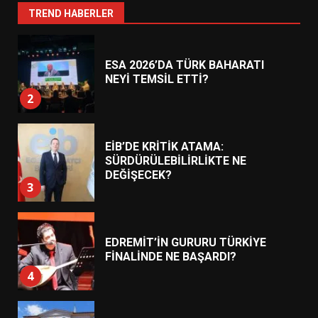
1
TREND HABERLER
ESA 2026’DA TÜRK BAHARATI
NEYİ TEMSİL ETTİ?
2
EİB’DE KRİTİK ATAMA:
SÜRDÜRÜLEBİLİRLİKTE NE
DEĞİŞECEK?
3
EDREMİT’İN GURURU TÜRKİYE
FİNALİNDE NE BAŞARDI?
4