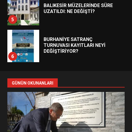
BALIKESİR MÜZELERİNDE SÜRE
UZATILDI: NE DEĞİŞTİ?
5
BURHANİYE SATRANÇ
TURNUVASI KAYITLARI NEYİ
DEĞİŞTİRİYOR?
6
BURHANİYE BELEDİYESPOR’DA
YENİ YÖNETİM NASIL
GÜNÜN OKUNANLARI
ŞEKİLLENDİ?
7
AYVALIK SU MİRASI İÇİN
HAREKETE GEÇİYOR: GÖZLER
BULUŞMADA
1