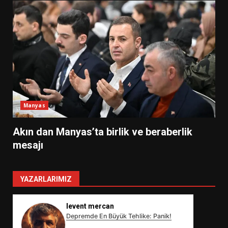
Manyas
Akın dan Manyas’ta birlik ve beraberlik
mesajı
YAZARLARIMIZ
levent mercan
Depremde En Büyük Tehlike: Panik!