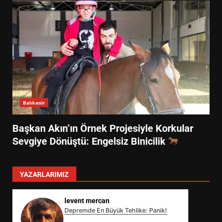
Balıkesir
Başkan Akın’ın Örnek Projesiyle Korkular
Sevgiye Dönüştü: Engelsiz Binicilik
YAZARLARIMIZ
levent mercan
Depremde En Büyük Tehlike: Panik!