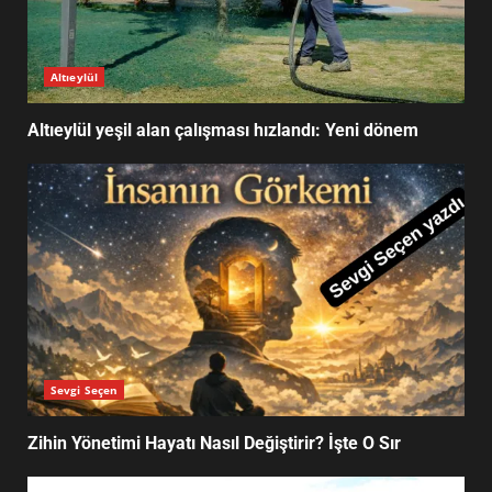
Zihin Yönetimi Hayatı Nasıl
Altıeylül
Değiştirir? İşte O Sır
2
Altıeylül yeşil alan çalışması hızlandı: Yeni dönem
Erkan Taş zirveye çıktı: Edremit’te
neler oldu?
3
Burhaniye park çalışmaları
hızlandı: Ne değişiyor?
Sevgi Seçen
4
Zihin Yönetimi Hayatı Nasıl Değiştirir? İşte O Sır
Balıkesir İl Şampiyonu U-15: