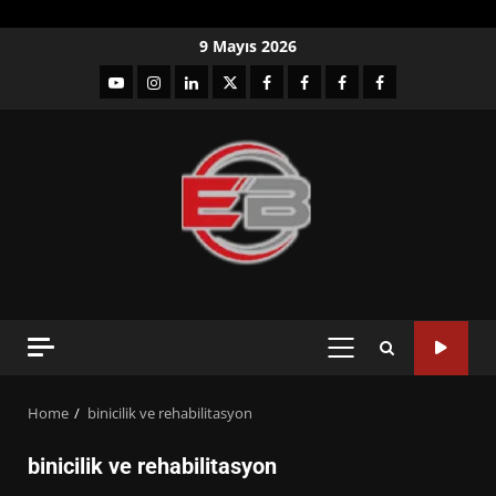
Skip
9 Mayıs 2026
to
YouTube
Instagram
LinkedIn
twitter
facebook-
Facebook-
Facebook-
Facebook-
content
1
2
3
Grup
PRIMARY
MENU
Home
binicilik ve rehabilitasyon
binicilik ve rehabilitasyon