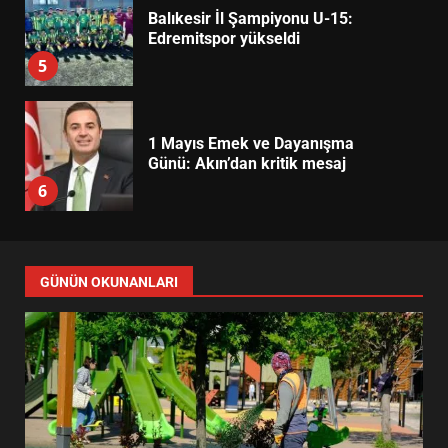
Balıkesir İl Şampiyonu U-15:
Edremitspor yükseldi
5
1 Mayıs Emek ve Dayanışma
Günü: Akın’dan kritik mesaj
6
1 Mayıs Emek ve Dayanışma
GÜNÜN OKUNANLARI
Günü mesajı: Hakan Şehirli
7
Altıeylül yeşil alan çalışması
hızlandı: Yeni dönem
1