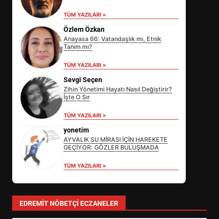
TÜM YAZILARI »
Özlem Özkan
Anayasa 66: Vatandaşlık mı, Etnik
Tanım mı?
TÜM YAZILARI »
Sevgi Seçen
Zihin Yönetimi Hayatı Nasıl Değiştirir?
İşte O Sır
Erkan Taş zirveye çıktı: Edremit’te
TÜM YAZILARI »
neler oldu?
yonetim
3
AYVALIK SU MİRASI İÇİN HAREKETE
GEÇİYOR: GÖZLER BULUŞMADA
TÜM YAZILARI »
Burhaniye park çalışmaları
hızlandı: Ne değişiyor?
4
EDREMIT NÖBETÇI ECZANELER