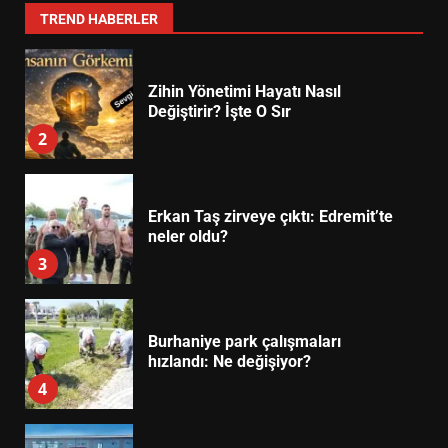
1
TREND HABERLER
Zihin Yönetimi Hayatı Nasıl
Değiştirir? İşte O Sır
2
Erkan Taş zirveye çıktı: Edremit’te
neler oldu?
3
Burhaniye park çalışmaları
hızlandı: Ne değişiyor?
4