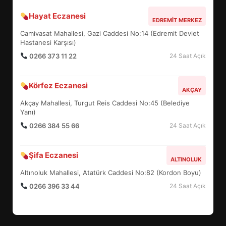
Hayat Eczanesi
Balıkesir İl Şampiyonu U-15:
EDREMIT MERKEZ
Edremitspor yükseldi
Camivasat Mahallesi, Gazi Caddesi No:14 (Edremit Devlet
5
Hastanesi Karşısı)
0266 373 11 22
24 Saat Açık
1 Mayıs Emek ve Dayanışma
Körfez Eczanesi
AKÇAY
Günü: Akın’dan kritik mesaj
Akçay Mahallesi, Turgut Reis Caddesi No:45 (Belediye
6
Yanı)
0266 384 55 66
24 Saat Açık
1 Mayıs Emek ve Dayanışma
Şifa Eczanesi
Günü mesajı: Hakan Şehirli
ALTINOLUK
7
Altınoluk Mahallesi, Atatürk Caddesi No:82 (Kordon Boyu)
0266 396 33 44
24 Saat Açık
Altıeylül yeşil alan çalışması
hızlandı: Yeni dönem