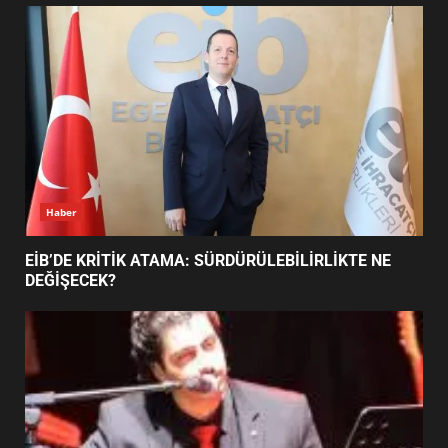
TURNUVASI KAYITLARI NEYİ
DEĞİŞTİRİYOR?
6
BURHANİYE BELEDİYESPOR’DA
YENİ YÖNETİM NASIL
ŞEKİLLENDİ?
7
Haber
EİB’DE KRİTİK ATAMA: SÜRDÜRÜLEBİLİRLİKTE NE
DEĞİŞECEK?