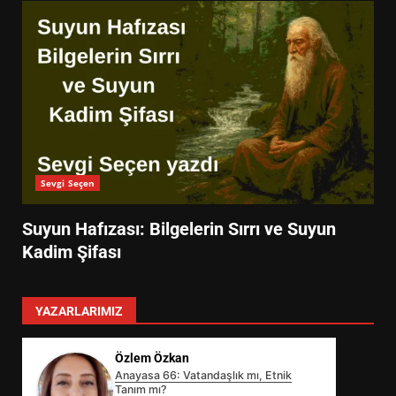
Sevgi Seçen
Suyun Hafızası: Bilgelerin Sırrı ve Suyun
Kadim Şifası
YAZARLARIMIZ
Özlem Özkan
Anayasa 66: Vatandaşlık mı, Etnik
Tanım mı?