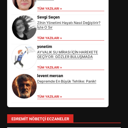
TÜM YAZILARI »
Sevgi Seçen
Zihin Yönetimi Hayatı Nasıl Değiştirir?
İşte O Sır
EİB’DE KRİTİK ATAMA:
SÜRDÜRÜLEBİLİRLİKTE NE
TÜM YAZILARI »
DEĞİŞECEK?
3
yonetim
AYVALIK SU MİRASI İÇİN HAREKETE
GEÇİYOR: GÖZLER BULUŞMADA
EDREMİT’İN GURURU TÜRKİYE
TÜM YAZILARI »
FİNALİNDE NE BAŞARDI?
levent mercan
4
Depremde En Büyük Tehlike: Panik!
TÜM YAZILARI »
BALIKESİR MÜZELERİNDE SÜRE
UZATILDI: NE DEĞİŞTİ?
5
EDREMIT NÖBETÇI ECZANELER