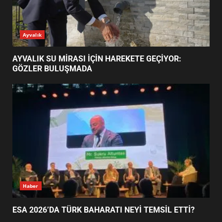
EİB’DE KRİTİK ATAMA:
Ayvalık
SÜRDÜRÜLEBİLİRLİKTE NE
DEĞİŞECEK?
3
AYVALIK SU MİRASI İÇİN HAREKETE GEÇİYOR:
GÖZLER BULUŞMADA
EDREMİT’İN GURURU TÜRKİYE
FİNALİNDE NE BAŞARDI?
4
BALIKESİR MÜZELERİNDE SÜRE
UZATILDI: NE DEĞİŞTİ?
5
Haber
ESA 2026’DA TÜRK BAHARATI NEYİ TEMSİL ETTİ?
BURHANİYE SATRANÇ