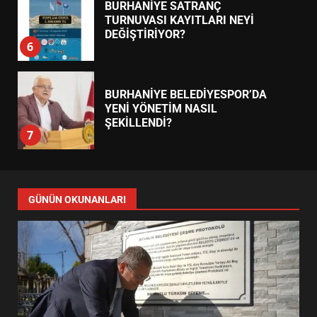
BURHANİYE SATRANÇ
TURNUVASI KAYITLARI NEYİ
DEĞİŞTİRİYOR?
6
BURHANİYE BELEDİYESPOR’DA
YENİ YÖNETİM NASIL
ŞEKİLLENDİ?
7
AYVALIK SU MİRASI İÇİN
HAREKETE GEÇİYOR: GÖZLER
GÜNÜN OKUNANLARI
BULUŞMADA
1
ESA 2026’DA TÜRK BAHARATI
NEYİ TEMSİL ETTİ?
2