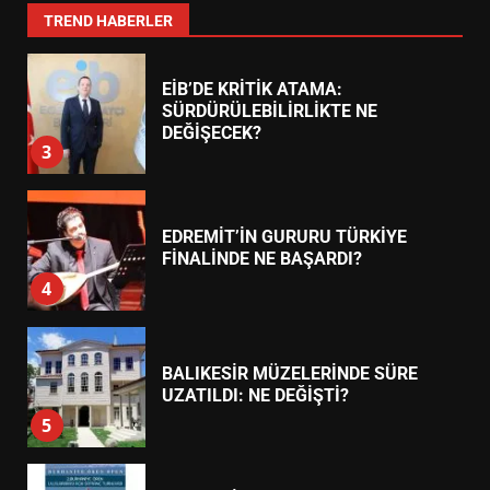
2
TREND HABERLER
EİB’DE KRİTİK ATAMA:
SÜRDÜRÜLEBİLİRLİKTE NE
DEĞİŞECEK?
3
EDREMİT’İN GURURU TÜRKİYE
FİNALİNDE NE BAŞARDI?
4
BALIKESİR MÜZELERİNDE SÜRE
UZATILDI: NE DEĞİŞTİ?
5