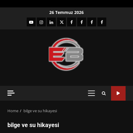
Skip
26 Temmuz 2026
to
YouTube
Instagram
LinkedIn
twitter
facebook-
Facebook-
Facebook-
Facebook-
content
1
2
3
Grup
PRIMARY
MENU
Home
bilge ve su hikayesi
bilge ve su hikayesi