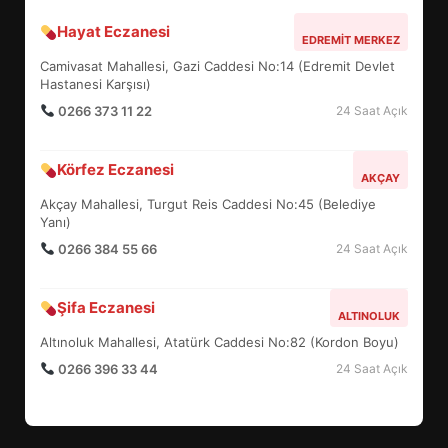
BURHANİYE SATRANÇ
Hayat Eczanesi
EDREMIT MERKEZ
TURNUVASI KAYITLARI NEYİ
Camivasat Mahallesi, Gazi Caddesi No:14 (Edremit Devlet
DEĞİŞTİRİYOR?
6
Hastanesi Karşısı)
0266 373 11 22
24 Saat Açık
BURHANİYE BELEDİYESPOR’DA
Körfez Eczanesi
YENİ YÖNETİM NASIL
AKÇAY
ŞEKİLLENDİ?
Akçay Mahallesi, Turgut Reis Caddesi No:45 (Belediye
7
Yanı)
0266 384 55 66
24 Saat Açık
AYVALIK SU MİRASI İÇİN
HAREKETE GEÇİYOR: GÖZLER
Şifa Eczanesi
ALTINOLUK
BULUŞMADA
1
Altınoluk Mahallesi, Atatürk Caddesi No:82 (Kordon Boyu)
0266 396 33 44
24 Saat Açık
ESA 2026’DA TÜRK BAHARATI
NEYİ TEMSİL ETTİ?