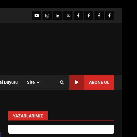
YouTube
Instagram
LinkedIn
twitter
facebook-
Facebook-
Facebook-
Facebook-
1
2
3
Grup
al Duyuru
Site
ABONE OL
YAZARLARIMIZ
Özlem Özkan