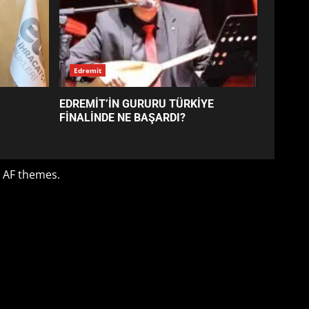
EDREMİT’İN GURURU TÜRKİYE
FİNALİNDE NE BAŞARDI?
4
BALIKESİR MÜZELERİNDE
SÜRE UZATILDI: NE DEĞİŞTİ?
5
BURHANİYE SATRANÇ
TURNUVASI KAYITLARI NEYİ
DEĞİŞTİRİYOR?
6
BURHANİYE