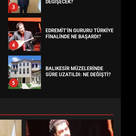
BURHANİYE
BELEDİYESPOR’DA YENİ
YÖNETİM NASIL ŞEKİLLENDİ?
7
TREND HABERLER
AYVALIK SU MİRASI İÇİN
HAREKETE GEÇİYOR: GÖZLER
BULUŞMADA
1
ESA 2026’DA TÜRK BAHARATI
NEYİ TEMSİL ETTİ?
2
EİB’DE KRİTİK ATAMA:
SÜRDÜRÜLEBİLİRLİKTE NE
DEĞİŞECEK?
3