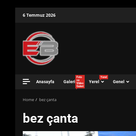
Skip
6 Temmuz 2026
to
content
Foto
Yerel
ve
Anasayfa
Galeri
Yerel
Genel
Video
Galeri
Home
bez çanta
bez çanta