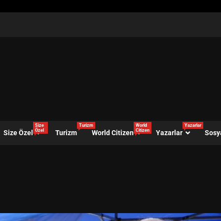
Size
Turizm
World
Yazarlar
Özel
Citizen
Size Özel
Turizm
World Citizen
Yazarlar
Sosy