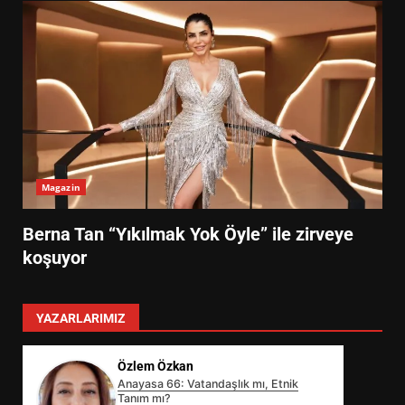
Magazin
Berna Tan “Yıkılmak Yok Öyle” ile zirveye
koşuyor
YAZARLARIMIZ
Özlem Özkan
Anayasa 66: Vatandaşlık mı, Etnik
Tanım mı?