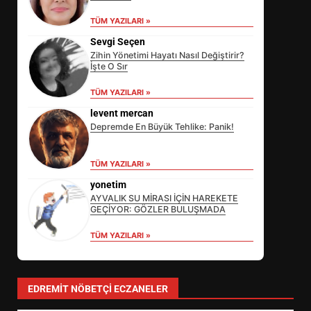
TÜM YAZILARI »
Sevgi Seçen
Zihin Yönetimi Hayatı Nasıl Değiştirir?
İşte O Sır
TÜM YAZILARI »
levent mercan
Depremde En Büyük Tehlike: Panik!
TÜM YAZILARI »
yonetim
AYVALIK SU MİRASI İÇİN HAREKETE
GEÇİYOR: GÖZLER BULUŞMADA
TÜM YAZILARI »
SİBER VATAN’DA NEFES KESEN
YARI FİNAL! 24 GENÇ YARIŞTI
3
EDREMIT NÖBETÇI ECZANELER