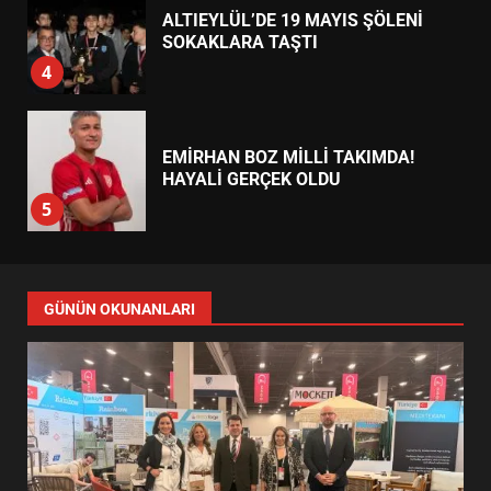
ALTIEYLÜL’DE 19 MAYIS ŞÖLENİ
SOKAKLARA TAŞTI
4
EMİRHAN BOZ MİLLİ TAKIMDA!
HAYALİ GERÇEK OLDU
5
EDREMİT’TE 19 MAYIS COŞKUSU
GÜNÜN OKUNANLARI
MEYDANLARA TAŞTI
6
EDREMİT BELEDİYESİ BAYRAM
SEFERBERLİĞİ: TÜM İLÇE
HAZIRLANIYOR
7