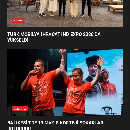
TÜRK MOBİLYA İHRACATI HD
Haber
EXPO 2026’DA YÜKSELDİ
1
TÜRK MOBİLYA İHRACATI HD EXPO 2026’DA
YÜKSELDİ
BALIKESİR’DE 19 MAYIS KORTEJİ
SOKAKLARI DOLDURDU
2
SİBER VATAN’DA NEFES KESEN
YARI FİNAL! 24 GENÇ YARIŞTI
3
Balıkesir
BALIKESİR’DE 19 MAYIS KORTEJİ SOKAKLARI
DOLDURDU
ALTIEYLÜL’DE 19 MAYIS ŞÖLENİ