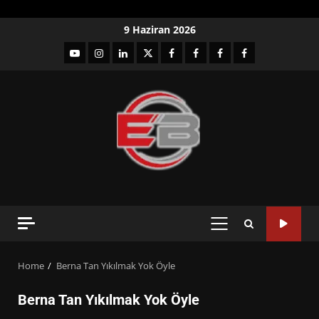
Skip
9 Haziran 2026
to
YouTube
Instagram
LinkedIn
twitter
facebook-
Facebook-
Facebook-
Facebook-
content
1
2
3
Grup
PRIMARY
MENU
Home
Berna Tan Yıkılmak Yok Öyle
Berna Tan Yıkılmak Yok Öyle