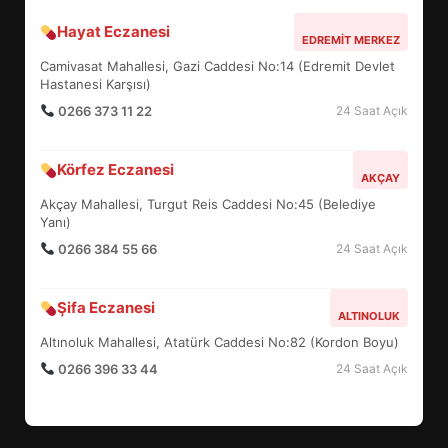
Hayat Eczanesi
ALTIEYLÜL’DE 19 MAYIS ŞÖLENİ
EDREMIT MERKEZ
SOKAKLARA TAŞTI
Camivasat Mahallesi, Gazi Caddesi No:14 (Edremit Devlet
4
Hastanesi Karşısı)
0266 373 11 22
24 Saat Açık
EMİRHAN BOZ MİLLİ TAKIMDA!
Körfez Eczanesi
AKÇAY
HAYALİ GERÇEK OLDU
Akçay Mahallesi, Turgut Reis Caddesi No:45 (Belediye
5
Yanı)
0266 384 55 66
24 Saat Açık
EDREMİT’TE 19 MAYIS COŞKUSU
Şifa Eczanesi
MEYDANLARA TAŞTI
ALTINOLUK
6
Altınoluk Mahallesi, Atatürk Caddesi No:82 (Kordon Boyu)
0266 396 33 44
24 Saat Açık
EDREMİT BELEDİYESİ BAYRAM
SEFERBERLİĞİ: TÜM İLÇE
HAZIRLANIYOR