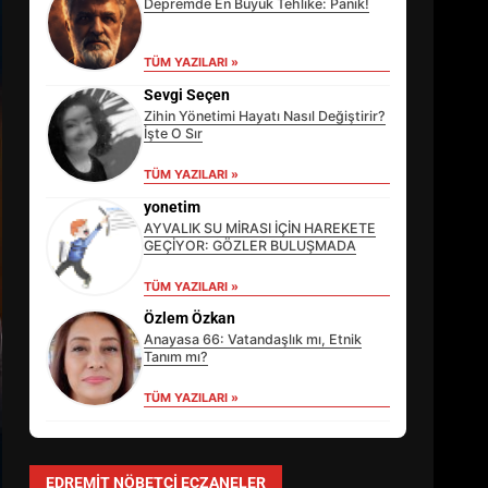
Depremde En Büyük Tehlike: Panik!
TÜM YAZILARI »
Sevgi Seçen
Zihin Yönetimi Hayatı Nasıl Değiştirir?
İşte O Sır
TÜM YAZILARI »
yonetim
AYVALIK SU MİRASI İÇİN HAREKETE
GEÇİYOR: GÖZLER BULUŞMADA
TÜM YAZILARI »
EİB’DE KRİTİK ATAMA:
SÜRDÜRÜLEBİLİRLİKTE NE
Özlem Özkan
DEĞİŞECEK?
Anayasa 66: Vatandaşlık mı, Etnik
3
Tanım mı?
TÜM YAZILARI »
EDREMİT’İN GURURU TÜRKİYE
FİNALİNDE NE BAŞARDI?
EDREMIT NÖBETÇI ECZANELER