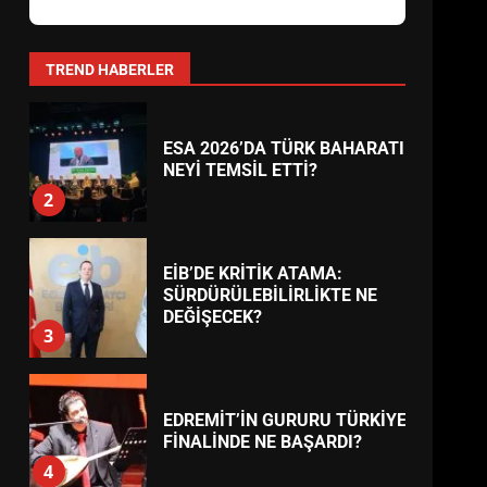
AYVALIK SU MİRASI İÇİN
HAREKETE GEÇİYOR: GÖZLER
BULUŞMADA
1
TREND HABERLER
ESA 2026’DA TÜRK BAHARATI
NEYİ TEMSİL ETTİ?
2
EİB’DE KRİTİK ATAMA:
SÜRDÜRÜLEBİLİRLİKTE NE
DEĞİŞECEK?
3
EDREMİT’İN GURURU TÜRKİYE
FİNALİNDE NE BAŞARDI?
4