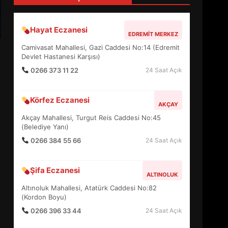
4
Hayat Eczanesi
EDREMIT MERKEZ
BALIKESİR MÜZELERİNDE
Camivasat Mahallesi, Gazi Caddesi No:14 (Edremit
SÜRE UZATILDI: NE DEĞİŞTİ?
Devlet Hastanesi Karşısı)
5
0266 373 11 22
24 Saat Açık
Körfez Eczanesi
BURHANİYE SATRANÇ
AKÇAY
TURNUVASI KAYITLARI NEYİ
Akçay Mahallesi, Turgut Reis Caddesi No:45
DEĞİŞTİRİYOR?
(Belediye Yanı)
6
0266 384 55 66
24 Saat Açık
BURHANİYE
Şifa Eczanesi
BELEDİYESPOR’DA YENİ
ALTINOLUK
YÖNETİM NASIL ŞEKİLLENDİ?
Altınoluk Mahallesi, Atatürk Caddesi No:82
7
(Kordon Boyu)
0266 396 33 44
24 Saat Açık