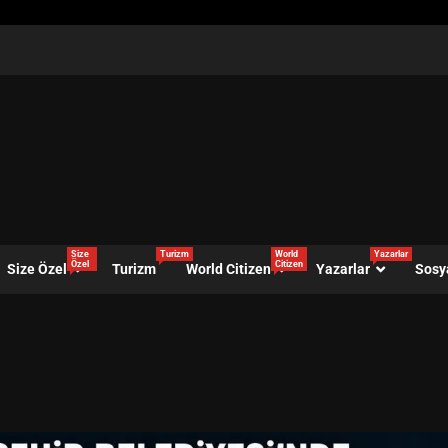
Size
Turizm
World
Yazarlar
Özel
Citizen
Size Özel
Turizm
World Citizen
Yazarlar
Sosy