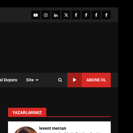
YouTube
Instagram
LinkedIn
twitter
facebook-
Facebook-
Facebook-
Facebook-
1
2
3
Grup
al Duyuru
Site
ABONE OL
YAZARLARIMIZ
levent mercan