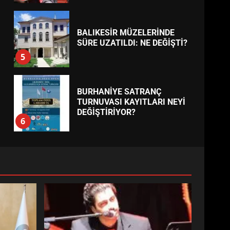
BALIKESİR MÜZELERİNDE
SÜRE UZATILDI: NE DEĞİŞTİ?
5
BURHANİYE SATRANÇ
TURNUVASI KAYITLARI NEYİ
DEĞİŞTİRİYOR?
6
BURHANİYE
BELEDİYESPOR’DA YENİ
YÖNETİM NASIL ŞEKİLLENDİ?
7
AYVALIK SU MİRASI İÇİN