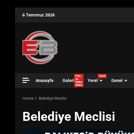
Skip
6 Temmuz 2026
to
content
Foto
Yerel
ve
Anasayfa
Galeri
Yerel
Genel
Video
Galeri
Home
Belediye Meclisi
Belediye Meclisi