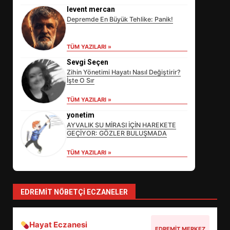
levent mercan
Depremde En Büyük Tehlike: Panik!
TÜM YAZILARI »
Sevgi Seçen
Zihin Yönetimi Hayatı Nasıl Değiştirir?
İşte O Sır
EİB’DE KRİTİK ATAMA:
TÜM YAZILARI »
SÜRDÜRÜLEBİLİRLİKTE NE
DEĞİŞECEK?
yonetim
3
AYVALIK SU MİRASI İÇİN HAREKETE
GEÇİYOR: GÖZLER BULUŞMADA
TÜM YAZILARI »
EDREMİT’İN GURURU TÜRKİYE
FİNALİNDE NE BAŞARDI?
4
EDREMIT NÖBETÇI ECZANELER
Hayat Eczanesi
BALIKESİR MÜZELERİNDE SÜRE
EDREMIT MERKEZ