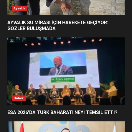
ESA 2026’DA TÜRK BAHARATI
Ayvalık
NEYİ TEMSİL ETTİ?
2
AYVALIK SU MİRASI İÇİN HAREKETE GEÇİYOR:
GÖZLER BULUŞMADA
EİB’DE KRİTİK ATAMA:
SÜRDÜRÜLEBİLİRLİKTE NE
DEĞİŞECEK?
3
EDREMİT’İN GURURU TÜRKİYE
FİNALİNDE NE BAŞARDI?
4
Haber
ESA 2026’DA TÜRK BAHARATI NEYİ TEMSİL ETTİ?
BALIKESİR MÜZELERİNDE SÜRE
UZATILDI: NE DEĞİŞTİ?