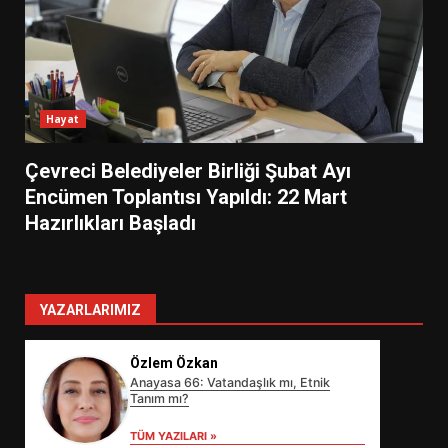
Hayat
Çevreci Belediyeler Birliği Şubat Ayı
Encümen Toplantısı Yapıldı: 22 Mart
Hazırlıkları Başladı
YAZARLARIMIZ
Özlem Özkan
Anayasa 66: Vatandaşlık mı, Etnik
Tanım mı?
TÜM YAZILARI »