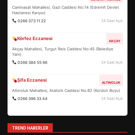
UZATILDI: NE DEĞİŞTİ?
Camivasat Mahallesi, Gazi Caddesi No:14 (Edremit Devlet
5
Hastanesi Karşısı)
0266 373 11 22
24 Saat Açık
BURHANİYE SATRANÇ
Körfez Eczanesi
TURNUVASI KAYITLARI NEYİ
AKÇAY
DEĞİŞTİRİYOR?
Akçay Mahallesi, Turgut Reis Caddesi No:45 (Belediye
6
Yanı)
0266 384 55 66
24 Saat Açık
BURHANİYE BELEDİYESPOR’DA
YENİ YÖNETİM NASIL
Şifa Eczanesi
ALTINOLUK
ŞEKİLLENDİ?
7
Altınoluk Mahallesi, Atatürk Caddesi No:82 (Kordon Boyu)
0266 396 33 44
24 Saat Açık
AYVALIK SU MİRASI İÇİN
HAREKETE GEÇİYOR: GÖZLER
BULUŞMADA
1
TREND HABERLER