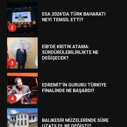
ESA 2026’DA TÜRK BAHARATI
NEYİ TEMSİL ETTİ?
2
EİB’DE KRİTİK ATAMA:
SÜRDÜRÜLEBİLİRLİKTE NE
DEĞİŞECEK?
3
EDREMİT’İN GURURU TÜRKİYE
FİNALİNDE NE BAŞARDI?
4
BALIKESİR MÜZELERİNDE SÜRE
UZATILDI: NE DEĞİŞTİ?