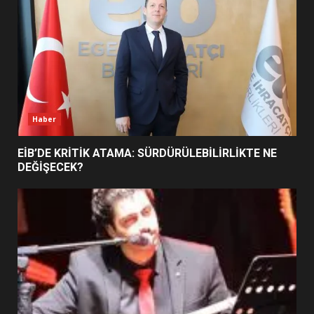
5
BURHANİYE SATRANÇ
TURNUVASI KAYITLARI NEYİ
DEĞİŞTİRİYOR?
6
Haber
BURHANİYE BELEDİYESPOR’DA
YENİ YÖNETİM NASIL
EİB’DE KRİTİK ATAMA: SÜRDÜRÜLEBİLİRLİKTE NE
ŞEKİLLENDİ?
DEĞİŞECEK?
7