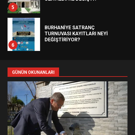
5
BURHANİYE SATRANÇ
TURNUVASI KAYITLARI NEYİ
DEĞİŞTİRİYOR?
6
BURHANİYE BELEDİYESPOR’DA
YENİ YÖNETİM NASIL
GÜNÜN OKUNANLARI
ŞEKİLLENDİ?
7
AYVALIK SU MİRASI İÇİN
HAREKETE GEÇİYOR: GÖZLER
BULUŞMADA
1