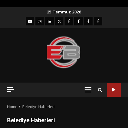
Skip
25 Temmuz 2026
to
YouTube
Instagram
LinkedIn
twitter
facebook-
Facebook-
Facebook-
Facebook-
content
1
2
3
Grup
PRIMARY
MENU
Home
Belediye Haberleri
Belediye Haberleri