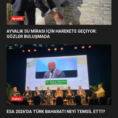
ESA 2026’DA TÜRK BAHARATI
Ayvalık
NEYİ TEMSİL ETTİ?
2
AYVALIK SU MİRASI İÇİN HAREKETE GEÇİYOR:
GÖZLER BULUŞMADA
EİB’DE KRİTİK ATAMA:
SÜRDÜRÜLEBİLİRLİKTE NE
DEĞİŞECEK?
3
EDREMİT’İN GURURU TÜRKİYE
FİNALİNDE NE BAŞARDI?
4
Haber
ESA 2026’DA TÜRK BAHARATI NEYİ TEMSİL ETTİ?
BALIKESİR MÜZELERİNDE SÜRE