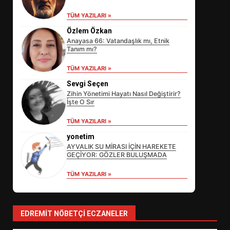
TÜM YAZILARI »
Özlem Özkan
Anayasa 66: Vatandaşlık mı, Etnik
Tanım mı?
TÜM YAZILARI »
Sevgi Seçen
Zihin Yönetimi Hayatı Nasıl Değiştirir?
İşte O Sır
EİB’DE KRİTİK ATAMA:
TÜM YAZILARI »
SÜRDÜRÜLEBİLİRLİKTE NE
DEĞİŞECEK?
yonetim
3
AYVALIK SU MİRASI İÇİN HAREKETE
GEÇİYOR: GÖZLER BULUŞMADA
TÜM YAZILARI »
EDREMİT’İN GURURU TÜRKİYE
FİNALİNDE NE BAŞARDI?
4
EDREMIT NÖBETÇI ECZANELER