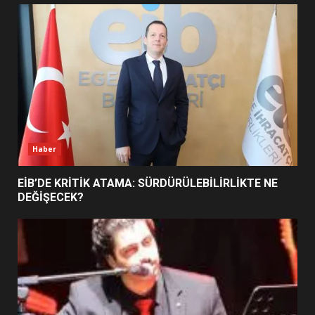
UZATILDI: NE DEĞİŞTİ?
5
BURHANİYE SATRANÇ
TURNUVASI KAYITLARI NEYİ
DEĞİŞTİRİYOR?
6
Haber
BURHANİYE BELEDİYESPOR’DA
YENİ YÖNETİM NASIL
EİB’DE KRİTİK ATAMA: SÜRDÜRÜLEBİLİRLİKTE NE
ŞEKİLLENDİ?
DEĞİŞECEK?
7