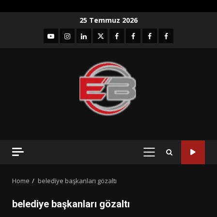
Skip
25 Temmuz 2026
to
YouTube
Instagram
LinkedIn
twitter
facebook-
Facebook-
Facebook-
Facebook-
content
1
2
3
Grup
PRIMARY
MENU
Home
belediye başkanları gözaltı
belediye başkanları gözaltı