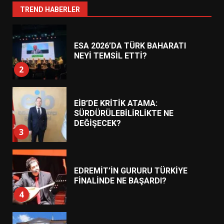
1
TREND HABERLER
ESA 2026’DA TÜRK BAHARATI
NEYİ TEMSİL ETTİ?
2
EİB’DE KRİTİK ATAMA:
SÜRDÜRÜLEBİLİRLİKTE NE
DEĞİŞECEK?
3
EDREMİT’İN GURURU TÜRKİYE
FİNALİNDE NE BAŞARDI?
4