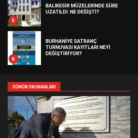
BALIKESİR MÜZELERİNDE SÜRE
UZATILDI: NE DEĞİŞTİ?
5
BURHANİYE SATRANÇ
TURNUVASI KAYITLARI NEYİ
DEĞİŞTİRİYOR?
6
BURHANİYE BELEDİYESPOR’DA
YENİ YÖNETİM NASIL
GÜNÜN OKUNANLARI
ŞEKİLLENDİ?
7
AYVALIK SU MİRASI İÇİN
HAREKETE GEÇİYOR: GÖZLER
BULUŞMADA
1