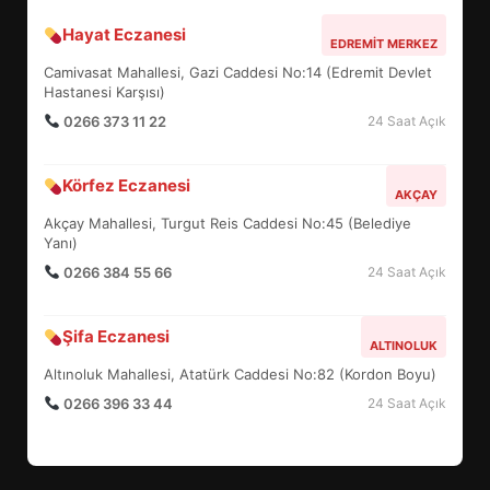
Hayat Eczanesi
BALIKESİR MÜZELERİNDE SÜRE
EDREMIT MERKEZ
UZATILDI: NE DEĞİŞTİ?
Camivasat Mahallesi, Gazi Caddesi No:14 (Edremit Devlet
5
Hastanesi Karşısı)
0266 373 11 22
24 Saat Açık
BURHANİYE SATRANÇ
Körfez Eczanesi
TURNUVASI KAYITLARI NEYİ
AKÇAY
DEĞİŞTİRİYOR?
Akçay Mahallesi, Turgut Reis Caddesi No:45 (Belediye
6
Yanı)
0266 384 55 66
24 Saat Açık
BURHANİYE BELEDİYESPOR’DA
YENİ YÖNETİM NASIL
Şifa Eczanesi
ALTINOLUK
ŞEKİLLENDİ?
7
Altınoluk Mahallesi, Atatürk Caddesi No:82 (Kordon Boyu)
0266 396 33 44
24 Saat Açık
AYVALIK SU MİRASI İÇİN
HAREKETE GEÇİYOR: GÖZLER
BULUŞMADA