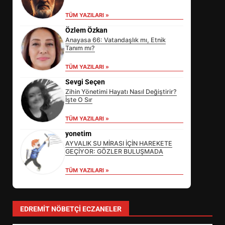
TÜM YAZILARI »
Özlem Özkan
Anayasa 66: Vatandaşlık mı, Etnik
Tanım mı?
TÜM YAZILARI »
Sevgi Seçen
Zihin Yönetimi Hayatı Nasıl Değiştirir?
İşte O Sır
EİB’DE KRİTİK ATAMA:
TÜM YAZILARI »
SÜRDÜRÜLEBİLİRLİKTE NE
DEĞİŞECEK?
yonetim
3
AYVALIK SU MİRASI İÇİN HAREKETE
GEÇİYOR: GÖZLER BULUŞMADA
TÜM YAZILARI »
EDREMİT’İN GURURU TÜRKİYE
FİNALİNDE NE BAŞARDI?
4
EDREMIT NÖBETÇI ECZANELER