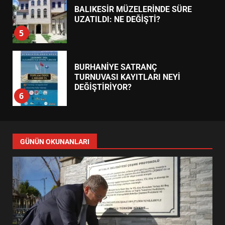
BALIKESİR MÜZELERİNDE SÜRE
UZATILDI: NE DEĞİŞTİ?
5
BURHANİYE SATRANÇ
TURNUVASI KAYITLARI NEYİ
DEĞİŞTİRİYOR?
6
BURHANİYE BELEDİYESPOR’DA
YENİ YÖNETİM NASIL
GÜNÜN OKUNANLARI
ŞEKİLLENDİ?
7
AYVALIK SU MİRASI İÇİN
HAREKETE GEÇİYOR: GÖZLER
BULUŞMADA
1