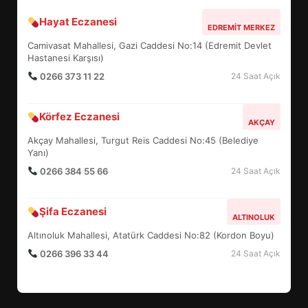
Hayat Eczanesi
BALIKESİR MÜZELERİNDE SÜRE
EDREMIT MERKEZ
UZATILDI: NE DEĞİŞTİ?
Camivasat Mahallesi, Gazi Caddesi No:14 (Edremit Devlet
5
Hastanesi Karşısı)
0266 373 11 22
24 Saat Açık
BURHANİYE SATRANÇ
Körfez Eczanesi
TURNUVASI KAYITLARI NEYİ
AKÇAY
DEĞİŞTİRİYOR?
Akçay Mahallesi, Turgut Reis Caddesi No:45 (Belediye
6
Yanı)
0266 384 55 66
24 Saat Açık
BURHANİYE BELEDİYESPOR’DA
YENİ YÖNETİM NASIL
Şifa Eczanesi
ALTINOLUK
ŞEKİLLENDİ?
7
Altınoluk Mahallesi, Atatürk Caddesi No:82 (Kordon Boyu)
0266 396 33 44
24 Saat Açık
AYVALIK SU MİRASI İÇİN
HAREKETE GEÇİYOR: GÖZLER
BULUŞMADA