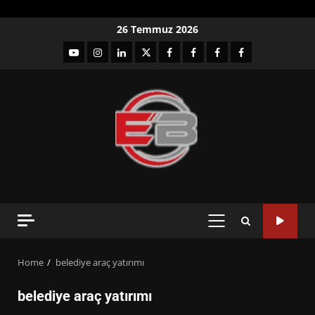
Skip
26 Temmuz 2026
to
YouTube
Instagram
LinkedIn
twitter
facebook-
Facebook-
Facebook-
Facebook-
content
1
2
3
Grup
PRIMARY
MENU
Home
belediye araç yatırımı
belediye araç yatırımı