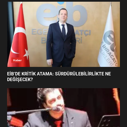
UZATILDI: NE DEĞİŞTİ?
5
BURHANİYE SATRANÇ
TURNUVASI KAYITLARI NEYİ
DEĞİŞTİRİYOR?
6
Haber
BURHANİYE BELEDİYESPOR’DA
YENİ YÖNETİM NASIL
EİB’DE KRİTİK ATAMA: SÜRDÜRÜLEBİLİRLİKTE NE
ŞEKİLLENDİ?
DEĞİŞECEK?
7