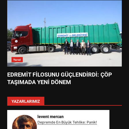
Yerel
EDREMİT FİLOSUNU GÜÇLENDİRDİ: ÇÖP
TAŞIMADA YENİ DÖNEM
YAZARLARIMIZ
levent mercan
Depremde En Büyük Tehlike: Panik!