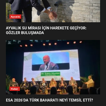
ESA 2026’DA TÜRK BAHARATI
Ayvalık
NEYİ TEMSİL ETTİ?
2
AYVALIK SU MİRASI İÇİN HAREKETE GEÇİYOR:
GÖZLER BULUŞMADA
EİB’DE KRİTİK ATAMA:
SÜRDÜRÜLEBİLİRLİKTE NE
DEĞİŞECEK?
3
EDREMİT’İN GURURU TÜRKİYE
FİNALİNDE NE BAŞARDI?
4
Haber
ESA 2026’DA TÜRK BAHARATI NEYİ TEMSİL ETTİ?
BALIKESİR MÜZELERİNDE SÜRE