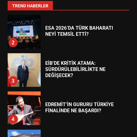
1
TREND HABERLER
ESA 2026’DA TÜRK BAHARATI
NEYİ TEMSİL ETTİ?
2
EİB’DE KRİTİK ATAMA:
SÜRDÜRÜLEBİLİRLİKTE NE
DEĞİŞECEK?
3
EDREMİT’İN GURURU TÜRKİYE
FİNALİNDE NE BAŞARDI?
4