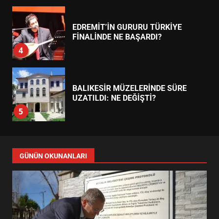
EDREMİT’İN GURURU TÜRKİYE
FİNALİNDE NE BAŞARDI?
4
BALIKESİR MÜZELERİNDE SÜRE
UZATILDI: NE DEĞİŞTİ?
5
BURHANİYE SATRANÇ
TURNUVASI KAYITLARI NEYİ
GÜNÜN OKUNANLARI
DEĞİŞTİRİYOR?
6
BURHANİYE BELEDİYESPOR’DA
YENİ YÖNETİM NASIL