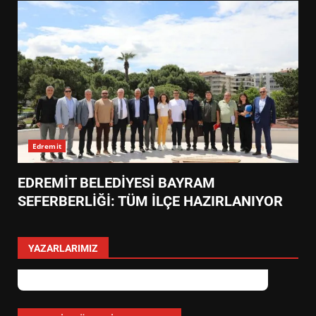
Edremit
EDREMİT BELEDİYESİ BAYRAM
SEFERBERLİĞİ: TÜM İLÇE HAZIRLANIYOR
YAZARLARIMIZ
EİB’DE KRİTİK ATAMA:
SÜRDÜRÜLEBİLİRLİKTE NE
DEĞİŞECEK?
3