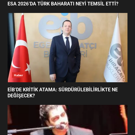
ESA 2026’DA TÜRK BAHARATI NEYİ TEMSİL ETTİ?
EDREMİT’İN GURURU TÜRKİYE
FİNALİNDE NE BAŞARDI?
4
BALIKESİR MÜZELERİNDE SÜRE
UZATILDI: NE DEĞİŞTİ?
5
Haber
BURHANİYE SATRANÇ
TURNUVASI KAYITLARI NEYİ
EİB’DE KRİTİK ATAMA: SÜRDÜRÜLEBİLİRLİKTE NE
DEĞİŞTİRİYOR?
DEĞİŞECEK?
6
BURHANİYE BELEDİYESPOR’DA
YENİ YÖNETİM NASIL
ŞEKİLLENDİ?