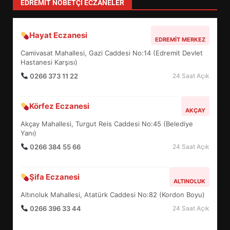
EDREMIT NÖBETÇI ECZANELER
Hayat Eczanesi
EDREMİT’İN GURURU TÜRKİYE
EDREMIT MERKEZ
FİNALİNDE NE BAŞARDI?
Camivasat Mahallesi, Gazi Caddesi No:14 (Edremit Devlet
4
Hastanesi Karşısı)
0266 373 11 22
24 Saat Açık
BALIKESİR MÜZELERİNDE SÜRE
Körfez Eczanesi
AKÇAY
UZATILDI: NE DEĞİŞTİ?
Akçay Mahallesi, Turgut Reis Caddesi No:45 (Belediye
5
Yanı)
0266 384 55 66
24 Saat Açık
BURHANİYE SATRANÇ
TURNUVASI KAYITLARI NEYİ
Şifa Eczanesi
ALTINOLUK
DEĞİŞTİRİYOR?
6
Altınoluk Mahallesi, Atatürk Caddesi No:82 (Kordon Boyu)
0266 396 33 44
24 Saat Açık
BURHANİYE BELEDİYESPOR’DA