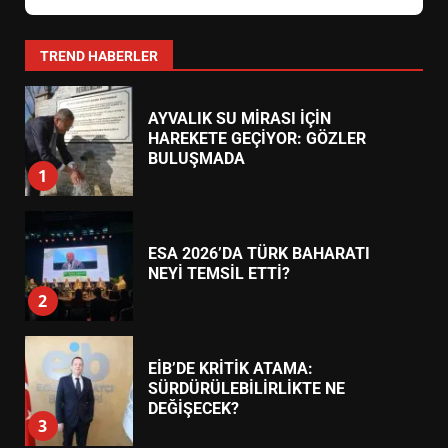
YENİ YÖNETİM NASIL
ŞEKİLLENDİ?
7
TREND HABERLER
AYVALIK SU MİRASI İÇİN
HAREKETE GEÇİYOR: GÖZLER
BULUŞMADA
1
ESA 2026’DA TÜRK BAHARATI
NEYİ TEMSİL ETTİ?
2
EİB’DE KRİTİK ATAMA:
SÜRDÜRÜLEBİLİRLİKTE NE
DEĞİŞECEK?
3