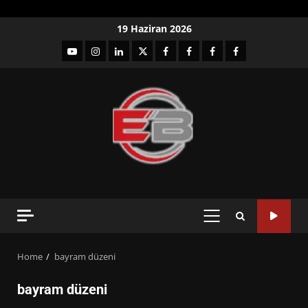
Skip
19 Haziran 2026
to
YouTube
Instagram
LinkedIn
twitter
facebook-
Facebook-
Facebook-
Facebook-
content
1
2
3
Grup
PRIMARY
MENU
Home
bayram düzeni
bayram düzeni