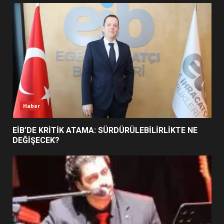
UZATILDI: NE DEĞİŞTİ?
5
BURHANİYE SATRANÇ
TURNUVASI KAYITLARI NEYİ
DEĞİŞTİRİYOR?
6
Haber
BURHANİYE BELEDİYESPOR’DA
YENİ YÖNETİM NASIL
EİB’DE KRİTİK ATAMA: SÜRDÜRÜLEBİLİRLİKTE NE
ŞEKİLLENDİ?
DEĞİŞECEK?
7