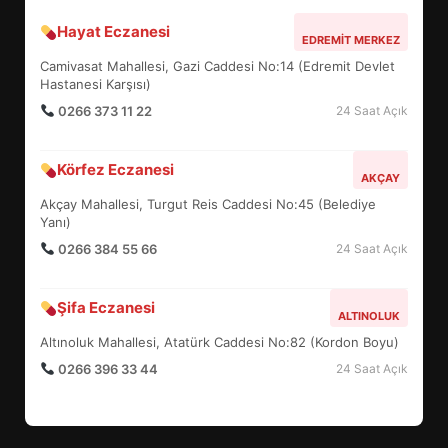
Hayat Eczanesi
BALIKESİR MÜZELERİNDE SÜRE
EDREMIT MERKEZ
UZATILDI: NE DEĞİŞTİ?
Camivasat Mahallesi, Gazi Caddesi No:14 (Edremit Devlet
5
Hastanesi Karşısı)
0266 373 11 22
24 Saat Açık
BURHANİYE SATRANÇ
Körfez Eczanesi
TURNUVASI KAYITLARI NEYİ
AKÇAY
DEĞİŞTİRİYOR?
Akçay Mahallesi, Turgut Reis Caddesi No:45 (Belediye
6
Yanı)
0266 384 55 66
24 Saat Açık
BURHANİYE BELEDİYESPOR’DA
YENİ YÖNETİM NASIL
Şifa Eczanesi
ALTINOLUK
ŞEKİLLENDİ?
7
Altınoluk Mahallesi, Atatürk Caddesi No:82 (Kordon Boyu)
0266 396 33 44
24 Saat Açık
AYVALIK SU MİRASI İÇİN
HAREKETE GEÇİYOR: GÖZLER
BULUŞMADA