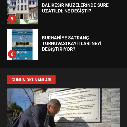
BALIKESİR MÜZELERİNDE SÜRE
UZATILDI: NE DEĞİŞTİ?
5
BURHANİYE SATRANÇ
TURNUVASI KAYITLARI NEYİ
DEĞİŞTİRİYOR?
6
BURHANİYE BELEDİYESPOR’DA
YENİ YÖNETİM NASIL
GÜNÜN OKUNANLARI
ŞEKİLLENDİ?
7
AYVALIK SU MİRASI İÇİN
HAREKETE GEÇİYOR: GÖZLER
BULUŞMADA
1