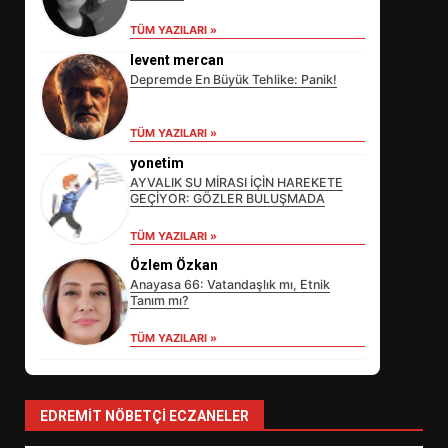
TÜM YAZILARI »
levent mercan
Depremde En Büyük Tehlike: Panik!
TÜM YAZILARI »
yonetim
AYVALIK SU MİRASI İÇİN HAREKETE
GEÇİYOR: GÖZLER BULUŞMADA
EİB’DE KRİTİK ATAMA:
TÜM YAZILARI »
SÜRDÜRÜLEBİLİRLİKTE NE
Özlem Özkan
DEĞİŞECEK?
3
Anayasa 66: Vatandaşlık mı, Etnik
Tanım mı?
TÜM YAZILARI »
EDREMİT’İN GURURU TÜRKİYE
FİNALİNDE NE BAŞARDI?
4
EDREMIT NÖBETÇI ECZANELER