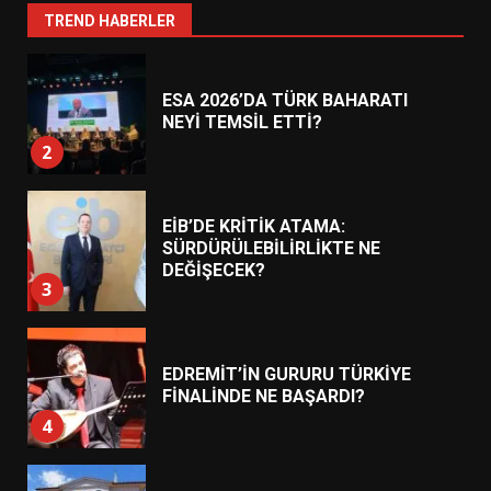
1
TREND HABERLER
ESA 2026’DA TÜRK BAHARATI
NEYİ TEMSİL ETTİ?
2
EİB’DE KRİTİK ATAMA:
SÜRDÜRÜLEBİLİRLİKTE NE
DEĞİŞECEK?
3
EDREMİT’İN GURURU TÜRKİYE
FİNALİNDE NE BAŞARDI?
4