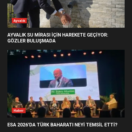
ESA 2026’DA TÜRK BAHARATI
Ayvalık
NEYİ TEMSİL ETTİ?
2
AYVALIK SU MİRASI İÇİN HAREKETE GEÇİYOR:
GÖZLER BULUŞMADA
EİB’DE KRİTİK ATAMA:
SÜRDÜRÜLEBİLİRLİKTE NE
DEĞİŞECEK?
3
EDREMİT’İN GURURU TÜRKİYE
FİNALİNDE NE BAŞARDI?
4
Haber
ESA 2026’DA TÜRK BAHARATI NEYİ TEMSİL ETTİ?
BALIKESİR MÜZELERİNDE SÜRE