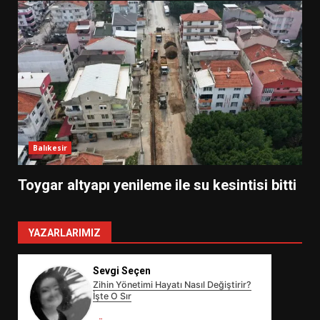
Balıkesir
Toygar altyapı yenileme ile su kesintisi bitti
YAZARLARIMIZ
Sevgi Seçen
Zihin Yönetimi Hayatı Nasıl Değiştirir?
İşte O Sır