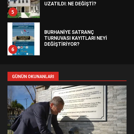
UZATILDI: NE DEĞİŞTİ?
5
BURHANİYE SATRANÇ
TURNUVASI KAYITLARI NEYİ
DEĞİŞTİRİYOR?
6
BURHANİYE BELEDİYESPOR’DA
YENİ YÖNETİM NASIL
GÜNÜN OKUNANLARI
ŞEKİLLENDİ?
7
AYVALIK SU MİRASI İÇİN
HAREKETE GEÇİYOR: GÖZLER
BULUŞMADA
1