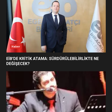
5
BURHANİYE SATRANÇ
TURNUVASI KAYITLARI NEYİ
DEĞİŞTİRİYOR?
6
Haber
BURHANİYE BELEDİYESPOR’DA
YENİ YÖNETİM NASIL
EİB’DE KRİTİK ATAMA: SÜRDÜRÜLEBİLİRLİKTE NE
ŞEKİLLENDİ?
DEĞİŞECEK?
7