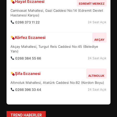
Hayat Eczanesi
BALIKESİR MÜZELERİNDE SÜRE
EDREMIT MERKEZ
UZATILDI: NE DEĞİŞTİ?
Camivasat Mahallesi, Gazi Caddesi No:14 (Edremit Devlet
5
Hastanesi Karşısı)
0266 373 11 22
24 Saat Açık
BURHANİYE SATRANÇ
Körfez Eczanesi
TURNUVASI KAYITLARI NEYİ
AKÇAY
DEĞİŞTİRİYOR?
Akçay Mahallesi, Turgut Reis Caddesi No:45 (Belediye
6
Yanı)
0266 384 55 66
24 Saat Açık
BURHANİYE BELEDİYESPOR’DA
YENİ YÖNETİM NASIL
Şifa Eczanesi
ALTINOLUK
ŞEKİLLENDİ?
7
Altınoluk Mahallesi, Atatürk Caddesi No:82 (Kordon Boyu)
0266 396 33 44
24 Saat Açık
AYVALIK SU MİRASI İÇİN
HAREKETE GEÇİYOR: GÖZLER
BULUŞMADA
1
TREND HABERLER