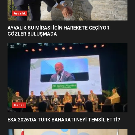
ESA 2026’DA TÜRK BAHARATI
Ayvalık
NEYİ TEMSİL ETTİ?
2
AYVALIK SU MİRASI İÇİN HAREKETE GEÇİYOR:
GÖZLER BULUŞMADA
EİB’DE KRİTİK ATAMA:
SÜRDÜRÜLEBİLİRLİKTE NE
DEĞİŞECEK?
3
EDREMİT’İN GURURU TÜRKİYE
FİNALİNDE NE BAŞARDI?
4
Haber
ESA 2026’DA TÜRK BAHARATI NEYİ TEMSİL ETTİ?
BALIKESİR MÜZELERİNDE SÜRE
UZATILDI: NE DEĞİŞTİ?