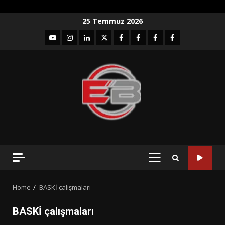
Skip
25 Temmuz 2026
to
YouTube
Instagram
LinkedIn
twitter
facebook-
Facebook-
Facebook-
Facebook-
content
1
2
3
Grup
PRIMARY
MENU
Home
BASKİ çalışmaları
BASKİ çalışmaları