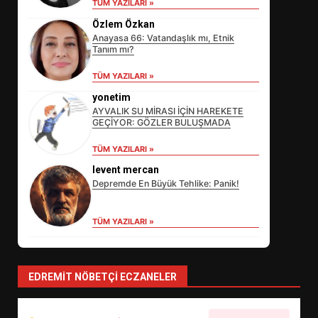
TÜM YAZILARI »
Özlem Özkan
Anayasa 66: Vatandaşlık mı, Etnik
Tanım mı?
TÜM YAZILARI »
yonetim
AYVALIK SU MİRASI İÇİN HAREKETE
GEÇİYOR: GÖZLER BULUŞMADA
EİB’DE KRİTİK ATAMA:
TÜM YAZILARI »
SÜRDÜRÜLEBİLİRLİKTE NE
levent mercan
DEĞİŞECEK?
3
Depremde En Büyük Tehlike: Panik!
TÜM YAZILARI »
EDREMİT’İN GURURU TÜRKİYE
FİNALİNDE NE BAŞARDI?
4
EDREMIT NÖBETÇI ECZANELER