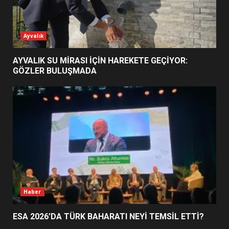
ESA 2026’DA TÜRK BAHARATI
Ayvalık
NEYİ TEMSİL ETTİ?
2
AYVALIK SU MİRASI İÇİN HAREKETE GEÇİYOR:
GÖZLER BULUŞMADA
EİB’DE KRİTİK ATAMA:
SÜRDÜRÜLEBİLİRLİKTE NE
DEĞİŞECEK?
3
EDREMİT’İN GURURU TÜRKİYE
FİNALİNDE NE BAŞARDI?
4
Haber
ESA 2026’DA TÜRK BAHARATI NEYİ TEMSİL ETTİ?
BALIKESİR MÜZELERİNDE SÜRE