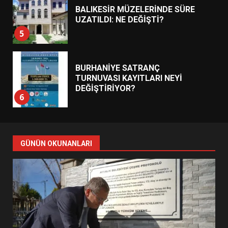
BALIKESİR MÜZELERİNDE SÜRE
UZATILDI: NE DEĞİŞTİ?
5
BURHANİYE SATRANÇ
TURNUVASI KAYITLARI NEYİ
DEĞİŞTİRİYOR?
6
BURHANİYE BELEDİYESPOR’DA
YENİ YÖNETİM NASIL
GÜNÜN OKUNANLARI
ŞEKİLLENDİ?
7
AYVALIK SU MİRASI İÇİN
HAREKETE GEÇİYOR: GÖZLER
BULUŞMADA
1