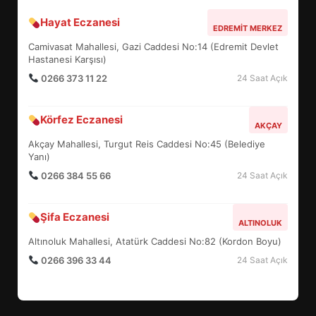
Hayat Eczanesi
BALIKESİR MÜZELERİNDE SÜRE
EDREMIT MERKEZ
UZATILDI: NE DEĞİŞTİ?
Camivasat Mahallesi, Gazi Caddesi No:14 (Edremit Devlet
5
Hastanesi Karşısı)
0266 373 11 22
24 Saat Açık
BURHANİYE SATRANÇ
Körfez Eczanesi
TURNUVASI KAYITLARI NEYİ
AKÇAY
DEĞİŞTİRİYOR?
Akçay Mahallesi, Turgut Reis Caddesi No:45 (Belediye
6
Yanı)
0266 384 55 66
24 Saat Açık
BURHANİYE BELEDİYESPOR’DA
YENİ YÖNETİM NASIL
Şifa Eczanesi
ALTINOLUK
ŞEKİLLENDİ?
7
Altınoluk Mahallesi, Atatürk Caddesi No:82 (Kordon Boyu)
0266 396 33 44
24 Saat Açık
AYVALIK SU MİRASI İÇİN
HAREKETE GEÇİYOR: GÖZLER
BULUŞMADA