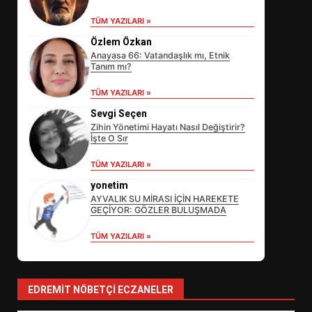
TÜM YAZILARI »
Özlem Özkan
Anayasa 66: Vatandaşlık mı, Etnik
Tanım mı?
TÜM YAZILARI »
Sevgi Seçen
Zihin Yönetimi Hayatı Nasıl Değiştirir?
İşte O Sır
EİB’DE KRİTİK ATAMA:
TÜM YAZILARI »
SÜRDÜRÜLEBİLİRLİKTE NE
DEĞİŞECEK?
yonetim
3
AYVALIK SU MİRASI İÇİN HAREKETE
GEÇİYOR: GÖZLER BULUŞMADA
TÜM YAZILARI »
EDREMİT’İN GURURU TÜRKİYE
FİNALİNDE NE BAŞARDI?
4
EDREMIT NÖBETÇI ECZANELER