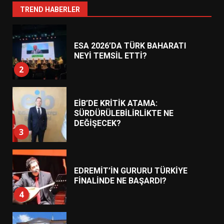
1
TREND HABERLER
ESA 2026’DA TÜRK BAHARATI
NEYİ TEMSİL ETTİ?
2
EİB’DE KRİTİK ATAMA:
SÜRDÜRÜLEBİLİRLİKTE NE
DEĞİŞECEK?
3
EDREMİT’İN GURURU TÜRKİYE
FİNALİNDE NE BAŞARDI?
4