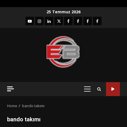
Skip
25 Temmuz 2026
to
YouTube
Instagram
LinkedIn
twitter
facebook-
Facebook-
Facebook-
Facebook-
content
1
2
3
Grup
PRIMARY
MENU
Home
bando takımı
bando takımı