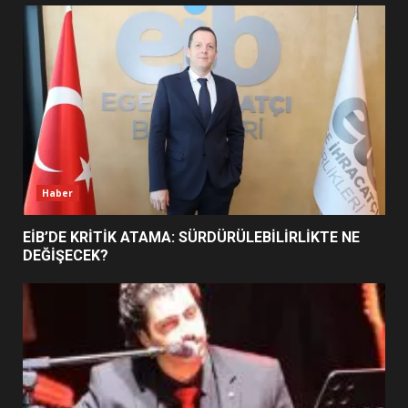
UZATILDI: NE DEĞİŞTİ?
5
BURHANİYE SATRANÇ
TURNUVASI KAYITLARI NEYİ
DEĞİŞTİRİYOR?
6
Haber
BURHANİYE BELEDİYESPOR’DA
YENİ YÖNETİM NASIL
EİB’DE KRİTİK ATAMA: SÜRDÜRÜLEBİLİRLİKTE NE
ŞEKİLLENDİ?
DEĞİŞECEK?
7