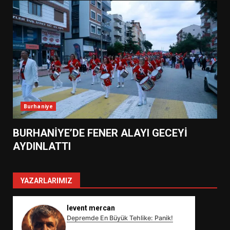
Burhaniye
BURHANİYE’DE FENER ALAYI GECEYİ
AYDINLATTI
YAZARLARIMIZ
levent mercan
Depremde En Büyük Tehlike: Panik!