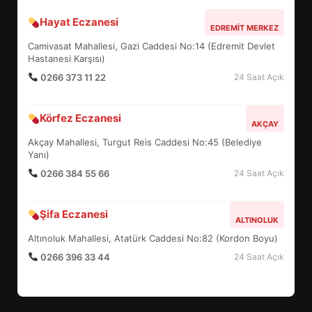
Hayat Eczanesi
BALIKESİR MÜZELERİNDE SÜRE
EDREMIT MERKEZ
UZATILDI: NE DEĞİŞTİ?
Camivasat Mahallesi, Gazi Caddesi No:14 (Edremit Devlet
5
Hastanesi Karşısı)
0266 373 11 22
24 Saat Açık
BURHANİYE SATRANÇ
Körfez Eczanesi
TURNUVASI KAYITLARI NEYİ
AKÇAY
DEĞİŞTİRİYOR?
Akçay Mahallesi, Turgut Reis Caddesi No:45 (Belediye
6
Yanı)
0266 384 55 66
24 Saat Açık
BURHANİYE BELEDİYESPOR’DA
YENİ YÖNETİM NASIL
Şifa Eczanesi
ALTINOLUK
ŞEKİLLENDİ?
7
Altınoluk Mahallesi, Atatürk Caddesi No:82 (Kordon Boyu)
0266 396 33 44
24 Saat Açık
AYVALIK SU MİRASI İÇİN
HAREKETE GEÇİYOR: GÖZLER
BULUŞMADA