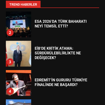
1
TREND HABERLER
ESA 2026’DA TÜRK BAHARATI
NEYİ TEMSİL ETTİ?
2
EİB’DE KRİTİK ATAMA:
SÜRDÜRÜLEBİLİRLİKTE NE
DEĞİŞECEK?
3
EDREMİT’İN GURURU TÜRKİYE
FİNALİNDE NE BAŞARDI?
4