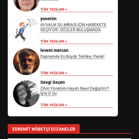
TÜM YAZILARI »
yonetim
AYVALIK SU MİRASI İÇİN HAREKETE
GEÇİYOR: GÖZLER BULUŞMADA
TÜM YAZILARI »
levent mercan
Depremde En Büyük Tehlike: Panik!
EİB’DE KRİTİK ATAMA:
TÜM YAZILARI »
SÜRDÜRÜLEBİLİRLİKTE NE
Sevgi Seçen
DEĞİŞECEK?
3
Zihin Yönetimi Hayatı Nasıl Değiştirir?
İşte O Sır
TÜM YAZILARI »
EDREMİT’İN GURURU TÜRKİYE
FİNALİNDE NE BAŞARDI?
4
EDREMIT NÖBETÇI ECZANELER