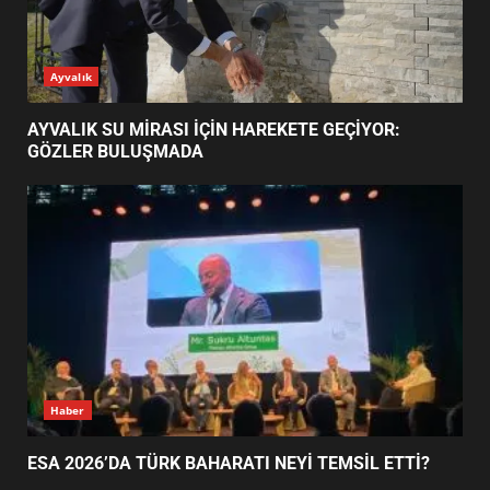
ESA 2026’DA TÜRK BAHARATI
Ayvalık
NEYİ TEMSİL ETTİ?
2
AYVALIK SU MİRASI İÇİN HAREKETE GEÇİYOR:
GÖZLER BULUŞMADA
EİB’DE KRİTİK ATAMA:
SÜRDÜRÜLEBİLİRLİKTE NE
DEĞİŞECEK?
3
EDREMİT’İN GURURU TÜRKİYE
FİNALİNDE NE BAŞARDI?
4
Haber
ESA 2026’DA TÜRK BAHARATI NEYİ TEMSİL ETTİ?
BALIKESİR MÜZELERİNDE SÜRE