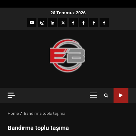
Skip
26 Temmuz 2026
to
YouTube
Instagram
LinkedIn
twitter
facebook-
Facebook-
Facebook-
Facebook-
content
1
2
3
Grup
PRIMARY
MENU
Home
Bandırma toplu taşıma
Bandırma toplu taşıma