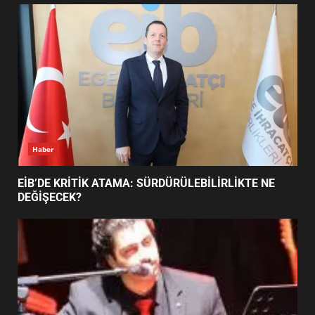
UZATILDI: NE DEĞİŞTİ?
5
BURHANİYE SATRANÇ
TURNUVASI KAYITLARI NEYİ
DEĞİŞTİRİYOR?
6
Haber
BURHANİYE BELEDİYESPOR’DA
YENİ YÖNETİM NASIL
EİB’DE KRİTİK ATAMA: SÜRDÜRÜLEBİLİRLİKTE NE
ŞEKİLLENDİ?
DEĞİŞECEK?
7