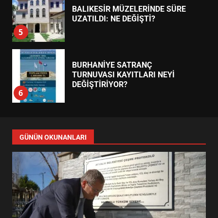
BALIKESİR MÜZELERİNDE SÜRE
UZATILDI: NE DEĞİŞTİ?
5
BURHANİYE SATRANÇ
TURNUVASI KAYITLARI NEYİ
DEĞİŞTİRİYOR?
6
BURHANİYE BELEDİYESPOR’DA
YENİ YÖNETİM NASIL
GÜNÜN OKUNANLARI
ŞEKİLLENDİ?
7
AYVALIK SU MİRASI İÇİN
HAREKETE GEÇİYOR: GÖZLER
BULUŞMADA
1