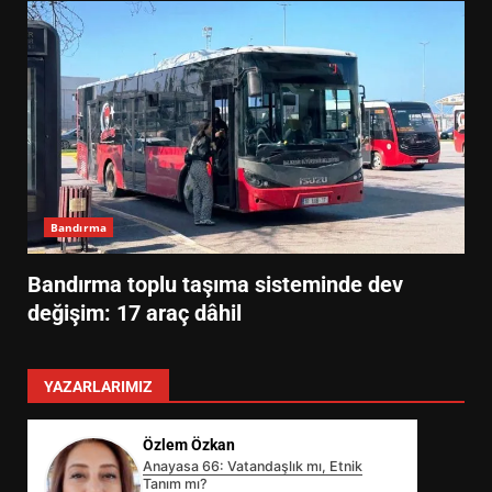
Bandırma
Bandırma toplu taşıma sisteminde dev
değişim: 17 araç dâhil
YAZARLARIMIZ
Özlem Özkan
Anayasa 66: Vatandaşlık mı, Etnik
Tanım mı?