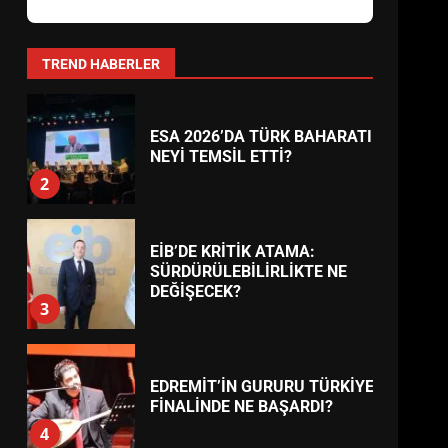
AYVALIK SU MİRASI İÇİN
HAREKETE GEÇİYOR: GÖZLER
BULUŞMADA
1
TREND HABERLER
ESA 2026’DA TÜRK BAHARATI
NEYİ TEMSİL ETTİ?
2
EİB’DE KRİTİK ATAMA:
SÜRDÜRÜLEBİLİRLİKTE NE
DEĞİŞECEK?
3
EDREMİT’İN GURURU TÜRKİYE
FİNALİNDE NE BAŞARDI?
4