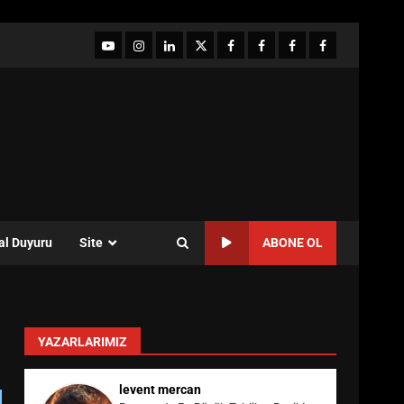
YouTube
Instagram
LinkedIn
twitter
facebook-
Facebook-
Facebook-
Facebook-
1
2
3
Grup
al Duyuru
Site
ABONE OL
YAZARLARIMIZ
levent mercan