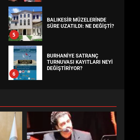
BALIKESİR MÜZELERİNDE
SÜRE UZATILDI: NE DEĞİŞTİ?
5
BURHANİYE SATRANÇ
TURNUVASI KAYITLARI NEYİ
DEĞİŞTİRİYOR?
6
BURHANİYE
BELEDİYESPOR’DA YENİ
YÖNETİM NASIL ŞEKİLLENDİ?
7
AYVALIK SU MİRASI İÇİN