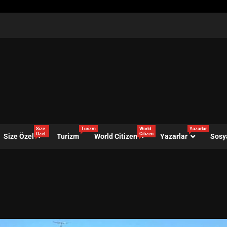
Size
Turizm
World
Yazarlar
Özel
Citizen
Size Özel
Turizm
World Citizen
Yazarlar
Sosy