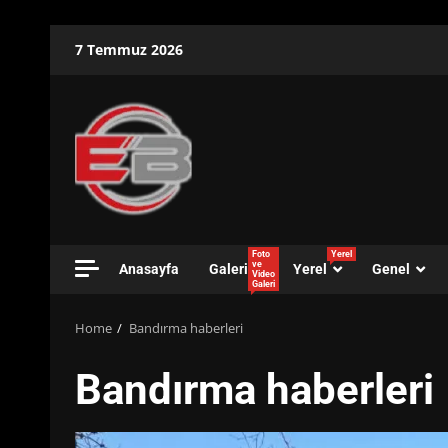
Skip
7 Temmuz 2026
to
content
Foto
Yerel
ve
Anasayfa
Galeri
Yerel
Genel
Video
Galeri
Home
Bandırma haberleri
Bandırma haberleri