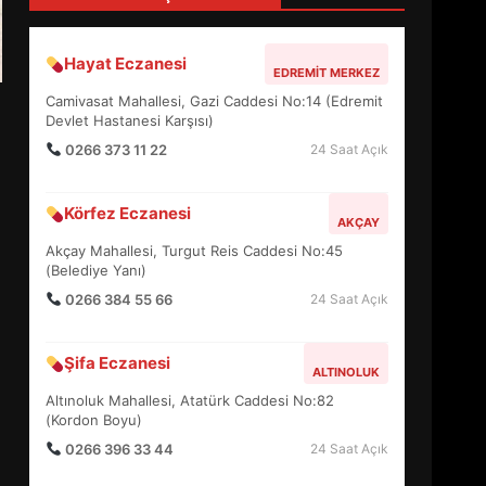
4
Hayat Eczanesi
EDREMIT MERKEZ
BALIKESİR MÜZELERİNDE
Camivasat Mahallesi, Gazi Caddesi No:14 (Edremit
SÜRE UZATILDI: NE DEĞİŞTİ?
Devlet Hastanesi Karşısı)
5
0266 373 11 22
24 Saat Açık
Körfez Eczanesi
BURHANİYE SATRANÇ
AKÇAY
TURNUVASI KAYITLARI NEYİ
Akçay Mahallesi, Turgut Reis Caddesi No:45
DEĞİŞTİRİYOR?
(Belediye Yanı)
6
0266 384 55 66
24 Saat Açık
BURHANİYE
Şifa Eczanesi
BELEDİYESPOR’DA YENİ
ALTINOLUK
YÖNETİM NASIL ŞEKİLLENDİ?
Altınoluk Mahallesi, Atatürk Caddesi No:82
7
(Kordon Boyu)
0266 396 33 44
24 Saat Açık