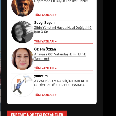
Depremde En Büyük Tehlike: Panik!
TÜM YAZILARI »
Sevgi Seçen
Zihin Yönetimi Hayatı Nasıl Değiştirir?
İşte O Sır
TÜM YAZILARI »
Özlem Özkan
Anayasa 66: Vatandaşlık mı, Etnik
Tanım mı?
TÜM YAZILARI »
EİB’DE KRİTİK ATAMA:
SÜRDÜRÜLEBİLİRLİKTE NE
yonetim
DEĞİŞECEK?
AYVALIK SU MİRASI İÇİN HAREKETE
3
GEÇİYOR: GÖZLER BULUŞMADA
TÜM YAZILARI »
EDREMİT’İN GURURU TÜRKİYE
FİNALİNDE NE BAŞARDI?
EDREMIT NÖBETÇI ECZANELER