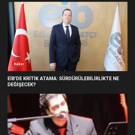
UZATILDI: NE DEĞİŞTİ?
5
BURHANİYE SATRANÇ
TURNUVASI KAYITLARI NEYİ
DEĞİŞTİRİYOR?
6
Haber
BURHANİYE BELEDİYESPOR’DA
YENİ YÖNETİM NASIL
EİB’DE KRİTİK ATAMA: SÜRDÜRÜLEBİLİRLİKTE NE
ŞEKİLLENDİ?
DEĞİŞECEK?
7