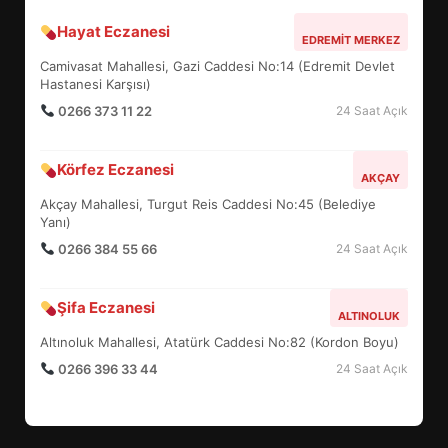
Hayat Eczanesi
BALIKESİR MÜZELERİNDE SÜRE
EDREMIT MERKEZ
UZATILDI: NE DEĞİŞTİ?
Camivasat Mahallesi, Gazi Caddesi No:14 (Edremit Devlet
5
Hastanesi Karşısı)
0266 373 11 22
24 Saat Açık
BURHANİYE SATRANÇ
Körfez Eczanesi
TURNUVASI KAYITLARI NEYİ
AKÇAY
DEĞİŞTİRİYOR?
Akçay Mahallesi, Turgut Reis Caddesi No:45 (Belediye
6
Yanı)
0266 384 55 66
24 Saat Açık
BURHANİYE BELEDİYESPOR’DA
YENİ YÖNETİM NASIL
Şifa Eczanesi
ALTINOLUK
ŞEKİLLENDİ?
7
Altınoluk Mahallesi, Atatürk Caddesi No:82 (Kordon Boyu)
0266 396 33 44
24 Saat Açık
AYVALIK SU MİRASI İÇİN
HAREKETE GEÇİYOR: GÖZLER
BULUŞMADA