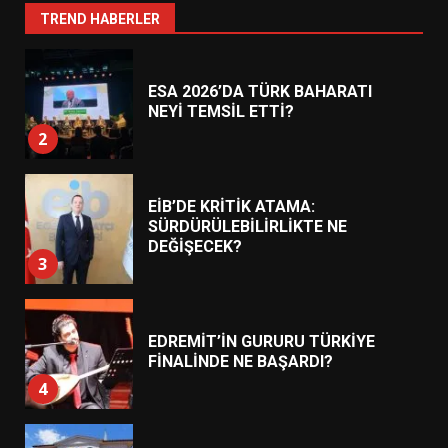
1
TREND HABERLER
ESA 2026’DA TÜRK BAHARATI
NEYİ TEMSİL ETTİ?
2
EİB’DE KRİTİK ATAMA:
SÜRDÜRÜLEBİLİRLİKTE NE
DEĞİŞECEK?
3
EDREMİT’İN GURURU TÜRKİYE
FİNALİNDE NE BAŞARDI?
4