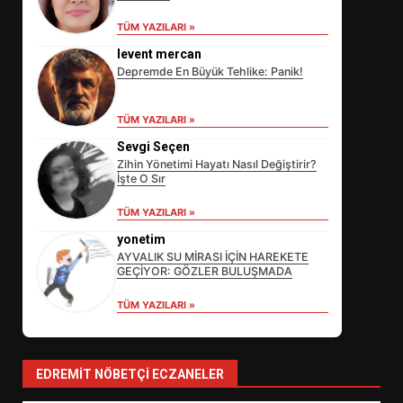
TÜM YAZILARI »
levent mercan
Depremde En Büyük Tehlike: Panik!
TÜM YAZILARI »
Sevgi Seçen
Zihin Yönetimi Hayatı Nasıl Değiştirir?
İşte O Sır
EİB’DE KRİTİK ATAMA:
TÜM YAZILARI »
SÜRDÜRÜLEBİLİRLİKTE NE
DEĞİŞECEK?
yonetim
3
AYVALIK SU MİRASI İÇİN HAREKETE
GEÇİYOR: GÖZLER BULUŞMADA
TÜM YAZILARI »
EDREMİT’İN GURURU TÜRKİYE
FİNALİNDE NE BAŞARDI?
4
EDREMIT NÖBETÇI ECZANELER