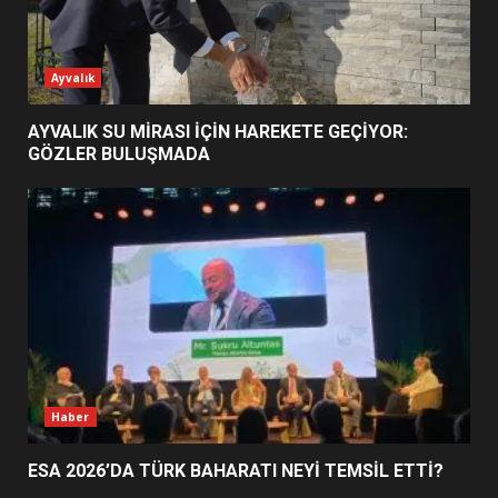
ESA 2026’DA TÜRK BAHARATI
Ayvalık
NEYİ TEMSİL ETTİ?
2
AYVALIK SU MİRASI İÇİN HAREKETE GEÇİYOR:
GÖZLER BULUŞMADA
EİB’DE KRİTİK ATAMA:
SÜRDÜRÜLEBİLİRLİKTE NE
DEĞİŞECEK?
3
EDREMİT’İN GURURU TÜRKİYE
FİNALİNDE NE BAŞARDI?
4
Haber
ESA 2026’DA TÜRK BAHARATI NEYİ TEMSİL ETTİ?
BALIKESİR MÜZELERİNDE SÜRE