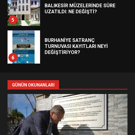
BALIKESİR MÜZELERİNDE SÜRE
UZATILDI: NE DEĞİŞTİ?
5
BURHANİYE SATRANÇ
TURNUVASI KAYITLARI NEYİ
DEĞİŞTİRİYOR?
6
BURHANİYE BELEDİYESPOR’DA
YENİ YÖNETİM NASIL
GÜNÜN OKUNANLARI
ŞEKİLLENDİ?
7
AYVALIK SU MİRASI İÇİN
HAREKETE GEÇİYOR: GÖZLER
BULUŞMADA
1