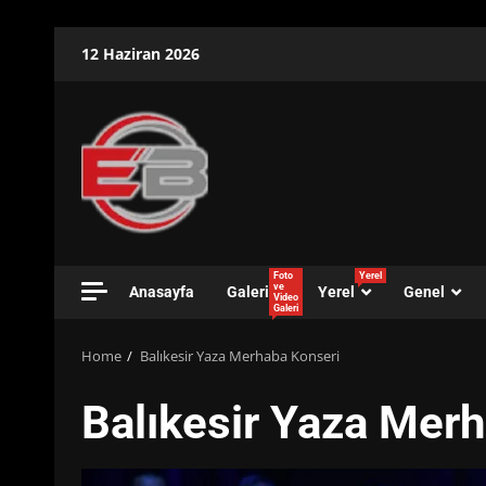
Skip
12 Haziran 2026
to
content
Foto
Yerel
ve
Anasayfa
Galeri
Yerel
Genel
Video
Galeri
Home
Balıkesir Yaza Merhaba Konseri
Balıkesir Yaza Mer