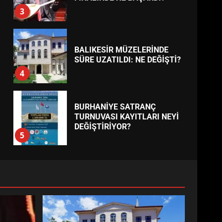
BURHANİYE’DE FEN
İŞLERİNDEN DEV HAREKET:
NELER YAPILIYOR?
7
TREND HABERLER
ESA 2026’DA TÜRK BAHARATI
NEYİ TEMSİL ETTİ?
1
EİB’DE KRİTİK ATAMA:
SÜRDÜRÜLEBİLİRLİKTE NE
DEĞİŞECEK?
2
EDREMİT’İN GURURU TÜRKİYE
FİNALİNDE NE BAŞARDI?
3