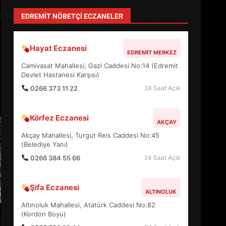
Anayasa 66: Vatandaşlık mı, Etnik
Tanım mı?
TÜM YAZILARI »
Sevgi Seçen
Zihin Yönetimi Hayatı Nasıl Değiştirir?
İşte O Sır
TÜM YAZILARI »
levent mercan
Depremde En Büyük Tehlike: Panik!
TÜM YAZILARI »
yonetim
AYVALIK SU MİRASI İÇİN HAREKETE
GEÇİYOR: GÖZLER BULUŞMADA
TÜM YAZILARI »
EDREMİT’İN GURURU TÜRKİYE
FİNALİNDE NE BAŞARDI?
EDREMIT NÖBETÇI ECZANELER