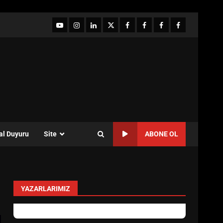
YouTube
Instagram
LinkedIn
twitter
facebook-
Facebook-
Facebook-
Facebook-
1
2
3
Grup
al Duyuru
Site
ABONE OL
YAZARLARIMIZ
Özlem Özkan