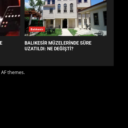
BALIKESİR MÜZELERİNDE
SÜRE UZATILDI: NE DEĞİŞTİ?
4
BURHANİYE SATRANÇ
TURNUVASI KAYITLARI NEYİ
DEĞİŞTİRİYOR?
5
BURHANİYE
BELEDİYESPOR’DA YENİ
YÖNETİM NASIL ŞEKİLLENDİ?
6
BURHANİYE’DE FEN