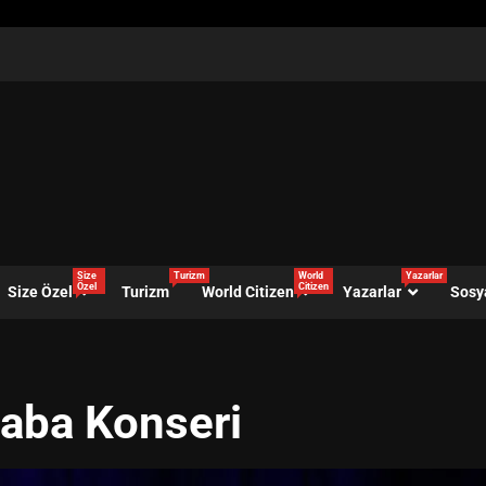
Size
Turizm
World
Yazarlar
Özel
Citizen
Size Özel
Turizm
World Citizen
Yazarlar
Sosy
haba Konseri