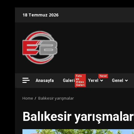
Skip
18 Temmuz 2026
to
content
Foto
Yerel
ve
Anasayfa
Galeri
Yerel
Genel
Video
Galeri
Home
Balıkesir yarışmalar
Balıkesir yarışmalar