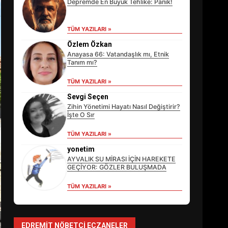
Depremde En Büyük Tehlike: Panik!
TÜM YAZILARI »
Özlem Özkan
Anayasa 66: Vatandaşlık mı, Etnik
Tanım mı?
TÜM YAZILARI »
Sevgi Seçen
Zihin Yönetimi Hayatı Nasıl Değiştirir?
İşte O Sır
TÜM YAZILARI »
EİB’DE KRİTİK ATAMA:
SÜRDÜRÜLEBİLİRLİKTE NE
yonetim
DEĞİŞECEK?
AYVALIK SU MİRASI İÇİN HAREKETE
3
GEÇİYOR: GÖZLER BULUŞMADA
TÜM YAZILARI »
EDREMİT’İN GURURU
TÜRKİYE FİNALİNDE NE
BAŞARDI?
EDREMIT NÖBETÇI ECZANELER