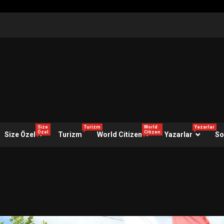
Size
Turizm
World
Yazarlar
Özel
Citizen
Size Özel
Turizm
World Citizen
Yazarlar
So