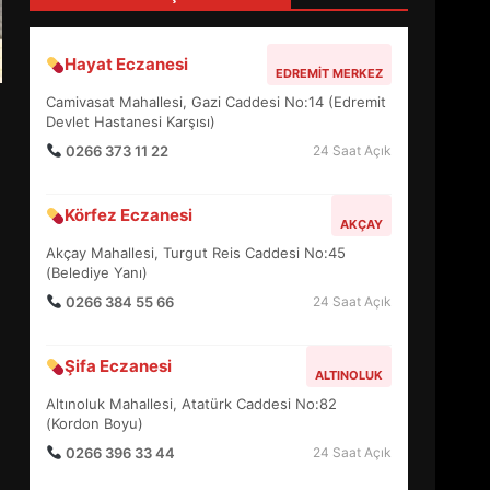
4
Hayat Eczanesi
EDREMIT MERKEZ
BALIKESİR MÜZELERİNDE
Camivasat Mahallesi, Gazi Caddesi No:14 (Edremit
SÜRE UZATILDI: NE DEĞİŞTİ?
Devlet Hastanesi Karşısı)
5
0266 373 11 22
24 Saat Açık
Körfez Eczanesi
BURHANİYE SATRANÇ
AKÇAY
TURNUVASI KAYITLARI NEYİ
Akçay Mahallesi, Turgut Reis Caddesi No:45
DEĞİŞTİRİYOR?
(Belediye Yanı)
6
0266 384 55 66
24 Saat Açık
BURHANİYE
Şifa Eczanesi
BELEDİYESPOR’DA YENİ
ALTINOLUK
YÖNETİM NASIL ŞEKİLLENDİ?
Altınoluk Mahallesi, Atatürk Caddesi No:82
7
(Kordon Boyu)
0266 396 33 44
24 Saat Açık