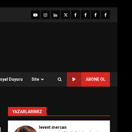
YouTube
Instagram
LinkedIn
twitter
facebook-
Facebook-
Facebook-
Facebook-
1
2
3
Grup
syal Duyuru
Site
ABONE OL
YAZARLARIMIZ
levent mercan