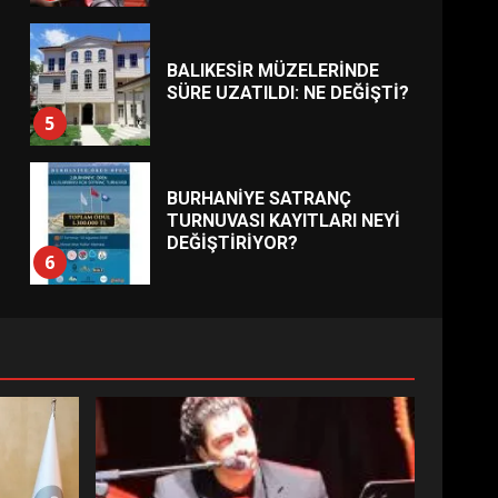
BALIKESİR MÜZELERİNDE
SÜRE UZATILDI: NE DEĞİŞTİ?
5
BURHANİYE SATRANÇ
TURNUVASI KAYITLARI NEYİ
DEĞİŞTİRİYOR?
6
BURHANİYE
BELEDİYESPOR’DA YENİ
YÖNETİM NASIL ŞEKİLLENDİ?
7
AYVALIK SU MİRASI İÇİN