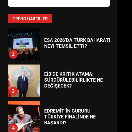
AYVALIK SU MİRASI İÇİN
HAREKETE GEÇİYOR: GÖZLER
BULUŞMADA
1
TREND HABERLER
ESA 2026’DA TÜRK BAHARATI
NEYİ TEMSİL ETTİ?
2
EİB’DE KRİTİK ATAMA:
SÜRDÜRÜLEBİLİRLİKTE NE
DEĞİŞECEK?
3
EDREMİT’İN GURURU
TÜRKİYE FİNALİNDE NE
BAŞARDI?
4