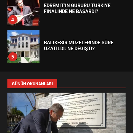
EDREMİT’İN GURURU TÜRKİYE
FİNALİNDE NE BAŞARDI?
4
BALIKESİR MÜZELERİNDE SÜRE
UZATILDI: NE DEĞİŞTİ?
5
BURHANİYE SATRANÇ
TURNUVASI KAYITLARI NEYİ
GÜNÜN OKUNANLARI
DEĞİŞTİRİYOR?
6
BURHANİYE BELEDİYESPOR’DA
YENİ YÖNETİM NASIL
ŞEKİLLENDİ?
7