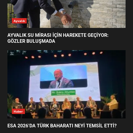
AYVALIK SU MİRASI İÇİN
Ayvalık
HAREKETE GEÇİYOR: GÖZLER
BULUŞMADA
1
AYVALIK SU MİRASI İÇİN HAREKETE GEÇİYOR:
GÖZLER BULUŞMADA
ESA 2026’DA TÜRK BAHARATI
NEYİ TEMSİL ETTİ?
2
EİB’DE KRİTİK ATAMA:
SÜRDÜRÜLEBİLİRLİKTE NE
DEĞİŞECEK?
3
Haber
ESA 2026’DA TÜRK BAHARATI NEYİ TEMSİL ETTİ?
EDREMİT’İN GURURU TÜRKİYE