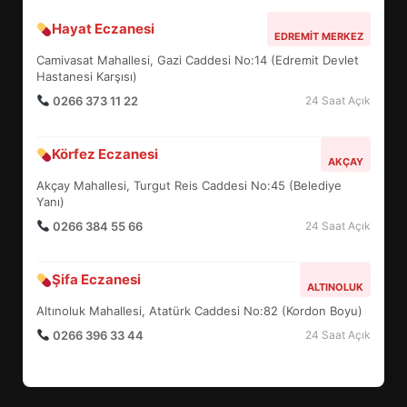
Hayat Eczanesi
EDREMİT’İN GURURU TÜRKİYE
EDREMIT MERKEZ
FİNALİNDE NE BAŞARDI?
Camivasat Mahallesi, Gazi Caddesi No:14 (Edremit Devlet
4
Hastanesi Karşısı)
0266 373 11 22
24 Saat Açık
BALIKESİR MÜZELERİNDE SÜRE
Körfez Eczanesi
AKÇAY
UZATILDI: NE DEĞİŞTİ?
Akçay Mahallesi, Turgut Reis Caddesi No:45 (Belediye
5
Yanı)
0266 384 55 66
24 Saat Açık
BURHANİYE SATRANÇ
TURNUVASI KAYITLARI NEYİ
Şifa Eczanesi
ALTINOLUK
DEĞİŞTİRİYOR?
6
Altınoluk Mahallesi, Atatürk Caddesi No:82 (Kordon Boyu)
0266 396 33 44
24 Saat Açık
BURHANİYE BELEDİYESPOR’DA
YENİ YÖNETİM NASIL
ŞEKİLLENDİ?