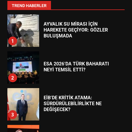
7
TREND HABERLER
AYVALIK SU MİRASI İÇİN
HAREKETE GEÇİYOR: GÖZLER
BULUŞMADA
1
ESA 2026’DA TÜRK BAHARATI
NEYİ TEMSİL ETTİ?
2
EİB’DE KRİTİK ATAMA:
SÜRDÜRÜLEBİLİRLİKTE NE
DEĞİŞECEK?
3