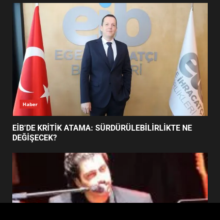
FİNALİNDE NE BAŞARDI?
4
BALIKESİR MÜZELERİNDE SÜRE
UZATILDI: NE DEĞİŞTİ?
5
Haber
BURHANİYE SATRANÇ
TURNUVASI KAYITLARI NEYİ
EİB’DE KRİTİK ATAMA: SÜRDÜRÜLEBİLİRLİKTE NE
DEĞİŞTİRİYOR?
DEĞİŞECEK?
6
BURHANİYE BELEDİYESPOR’DA
YENİ YÖNETİM NASIL
ŞEKİLLENDİ?
7