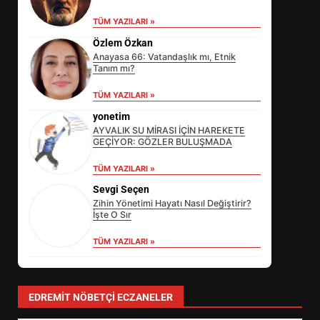
TÜM YAZILARI »
Özlem Özkan
Anayasa 66: Vatandaşlık mı, Etnik
Tanım mı?
TÜM YAZILARI »
yonetim
AYVALIK SU MİRASI İÇİN HAREKETE
GEÇİYOR: GÖZLER BULUŞMADA
TÜM YAZILARI »
Sevgi Seçen
Zihin Yönetimi Hayatı Nasıl Değiştirir?
İşte O Sır
TÜM YAZILARI »
EİB’DE KRİTİK ATAMA:
SÜRDÜRÜLEBİLİRLİKTE NE
DEĞİŞECEK?
3
EDREMIT NÖBETÇI ECZANELER