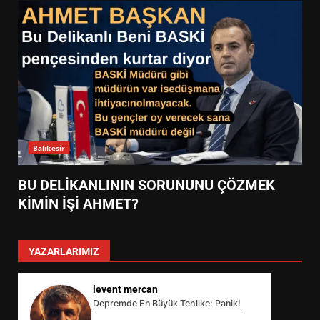
Balıkesir
BU DELİKANLININ SORUNUNU ÇÖZMEK
KİMİN İŞİ AHMET?
YAZARLARIMIZ
levent mercan
Depremde En Büyük Tehlike: Panik!