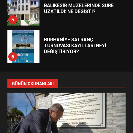
BALIKESİR MÜZELERİNDE SÜRE
UZATILDI: NE DEĞİŞTİ?
5
BURHANİYE SATRANÇ
TURNUVASI KAYITLARI NEYİ
DEĞİŞTİRİYOR?
6
BURHANİYE BELEDİYESPOR’DA
YENİ YÖNETİM NASIL
GÜNÜN OKUNANLARI
ŞEKİLLENDİ?
7
AYVALIK SU MİRASI İÇİN
HAREKETE GEÇİYOR: GÖZLER
BULUŞMADA
1