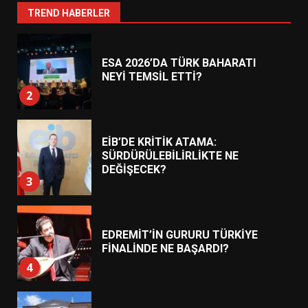
1
TREND HABERLER
ESA 2026’DA TÜRK BAHARATI
NEYİ TEMSİL ETTİ?
2
EİB’DE KRİTİK ATAMA:
SÜRDÜRÜLEBİLİRLİKTE NE
DEĞİŞECEK?
3
EDREMİT’İN GURURU TÜRKİYE
FİNALİNDE NE BAŞARDI?
4