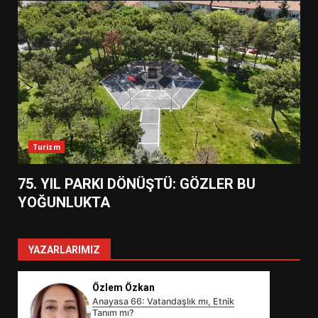
Turizm
75. YIL PARKI DÖNÜŞTÜ: GÖZLER BU
YOĞUNLUKTA
YAZARLARIMIZ
Özlem Özkan
Anayasa 66: Vatandaşlık mı, Etnik
Tanım mı?