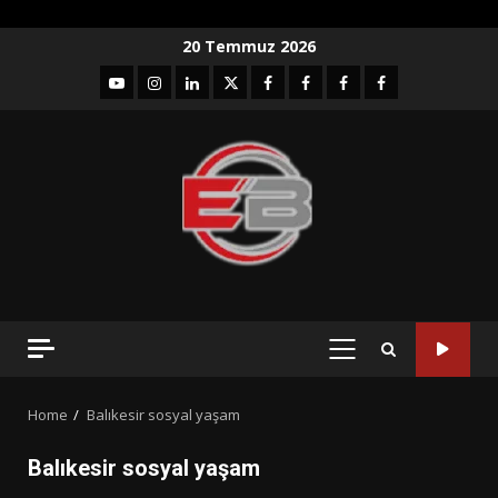
Skip
20 Temmuz 2026
to
YouTube
Instagram
LinkedIn
twitter
facebook-
Facebook-
Facebook-
Facebook-
content
1
2
3
Grup
PRIMARY
MENU
Home
Balıkesir sosyal yaşam
Balıkesir sosyal yaşam