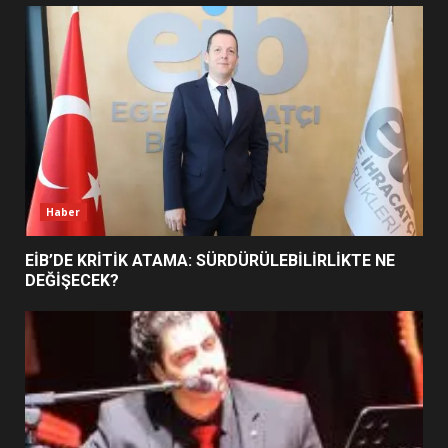
UZATILDI: NE DEĞİŞTİ?
5
BURHANİYE SATRANÇ
TURNUVASI KAYITLARI NEYİ
DEĞİŞTİRİYOR?
6
Haber
BURHANİYE BELEDİYESPOR’DA
YENİ YÖNETİM NASIL
EİB’DE KRİTİK ATAMA: SÜRDÜRÜLEBİLİRLİKTE NE
ŞEKİLLENDİ?
DEĞİŞECEK?
7