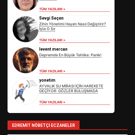
TÜM YAZILARI »
Sevgi Seçen
Zihin Yönetimi Hayatı Nasıl Değiştirir?
İşte O Sır
TÜM YAZILARI »
levent mercan
Depremde En Büyük Tehlike: Panik!
EİB’DE KRİTİK ATAMA:
TÜM YAZILARI »
SÜRDÜRÜLEBİLİRLİKTE NE
DEĞİŞECEK?
yonetim
3
AYVALIK SU MİRASI İÇİN HAREKETE
GEÇİYOR: GÖZLER BULUŞMADA
TÜM YAZILARI »
EDREMİT’İN GURURU TÜRKİYE
FİNALİNDE NE BAŞARDI?
4
EDREMIT NÖBETÇI ECZANELER