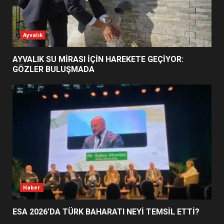
ESA 2026’DA TÜRK BAHARATI
Ayvalık
NEYİ TEMSİL ETTİ?
2
AYVALIK SU MİRASI İÇİN HAREKETE GEÇİYOR:
GÖZLER BULUŞMADA
EİB’DE KRİTİK ATAMA:
SÜRDÜRÜLEBİLİRLİKTE NE
DEĞİŞECEK?
3
EDREMİT’İN GURURU TÜRKİYE
FİNALİNDE NE BAŞARDI?
4
Haber
ESA 2026’DA TÜRK BAHARATI NEYİ TEMSİL ETTİ?
BALIKESİR MÜZELERİNDE SÜRE