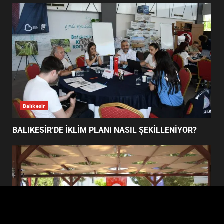
MESAJ VERDİ?
4
AYVALIK’TA ŞEFFAF ÇÖP
SİSTEMİ NEYİ DEĞİŞTİRİYOR?
5
Balıkesir
ÇAKALLAR KÖYÜNDE 20 YILLIK
SORUN NASIL 3 GÜNDE
BALIKESİR’DE İKLİM PLANI NASIL ŞEKİLLENİYOR?
ÇÖZÜLDÜ?
6
EDREMİT YARI MARATONUNDA
PROGRAM NASIL İŞLEYECEK?
7