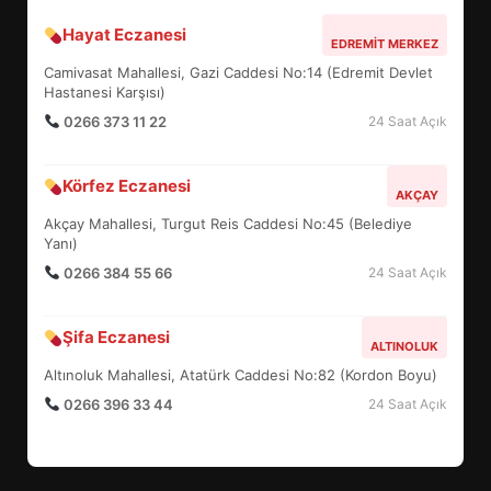
Hayat Eczanesi
EDREMİT’TE BAŞKAN ERTAŞ NE
EDREMIT MERKEZ
MESAJ VERDİ?
Camivasat Mahallesi, Gazi Caddesi No:14 (Edremit Devlet
4
Hastanesi Karşısı)
0266 373 11 22
24 Saat Açık
AYVALIK’TA ŞEFFAF ÇÖP
Körfez Eczanesi
AKÇAY
SİSTEMİ NEYİ DEĞİŞTİRİYOR?
Akçay Mahallesi, Turgut Reis Caddesi No:45 (Belediye
5
Yanı)
0266 384 55 66
24 Saat Açık
ÇAKALLAR KÖYÜNDE 20 YILLIK
SORUN NASIL 3 GÜNDE
Şifa Eczanesi
ALTINOLUK
ÇÖZÜLDÜ?
6
Altınoluk Mahallesi, Atatürk Caddesi No:82 (Kordon Boyu)
0266 396 33 44
24 Saat Açık
EDREMİT YARI MARATONUNDA
PROGRAM NASIL İŞLEYECEK?