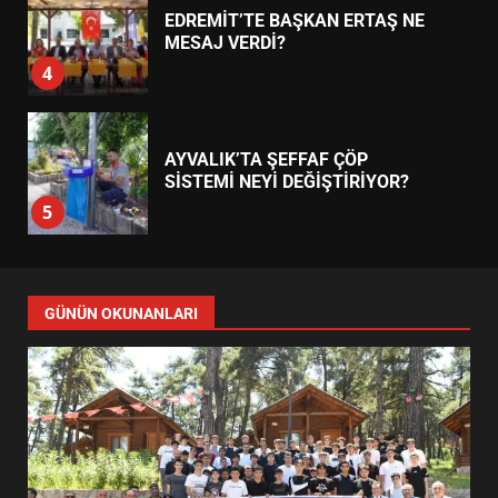
EDREMİT’TE BAŞKAN ERTAŞ NE
MESAJ VERDİ?
4
AYVALIK’TA ŞEFFAF ÇÖP
SİSTEMİ NEYİ DEĞİŞTİRİYOR?
5
ÇAKALLAR KÖYÜNDE 20 YILLIK
SORUN NASIL 3 GÜNDE
GÜNÜN OKUNANLARI
ÇÖZÜLDÜ?
6
EDREMİT YARI MARATONUNDA
PROGRAM NASIL İŞLEYECEK?
7