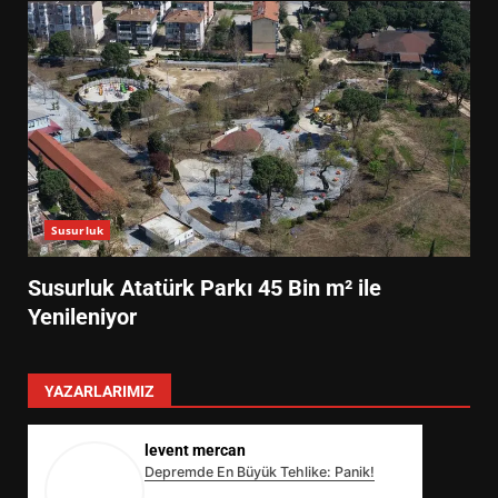
Susurluk
Susurluk Atatürk Parkı 45 Bin m² ile
Yenileniyor
YAZARLARIMIZ
levent mercan
Depremde En Büyük Tehlike: Panik!