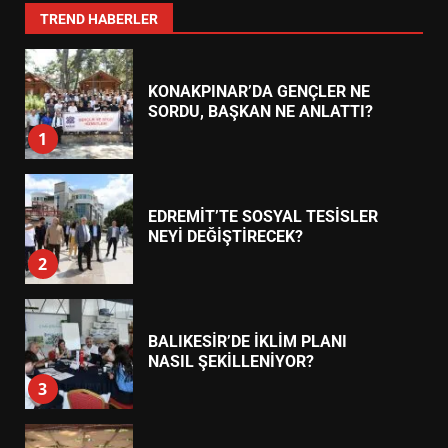
7
TREND HABERLER
KONAKPINAR’DA GENÇLER NE
SORDU, BAŞKAN NE ANLATTI?
1
EDREMİT’TE SOSYAL TESİSLER
NEYİ DEĞİŞTİRECEK?
2
BALIKESİR’DE İKLİM PLANI
NASIL ŞEKİLLENİYOR?
3