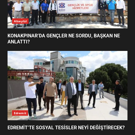
KONAKPINAR’DA GENÇLER NE
Altıeylül
SORDU, BAŞKAN NE ANLATTI?
1
KONAKPINAR’DA GENÇLER NE SORDU, BAŞKAN NE
ANLATTI?
EDREMİT’TE SOSYAL TESİSLER
NEYİ DEĞİŞTİRECEK?
2
BALIKESİR’DE İKLİM PLANI
NASIL ŞEKİLLENİYOR?
3
Edremit
EDREMİT’TE SOSYAL TESİSLER NEYİ DEĞİŞTİRECEK?
EDREMİT’TE BAŞKAN ERTAŞ NE