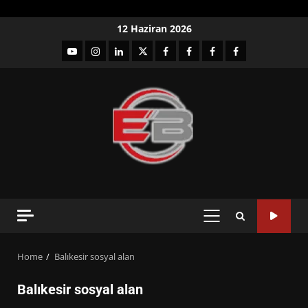
Skip
12 Haziran 2026
to
YouTube
Instagram
LinkedIn
twitter
facebook-
Facebook-
Facebook-
Facebook-
content
1
2
3
Grup
PRIMARY
MENU
Home
Balıkesir sosyal alan
Balıkesir sosyal alan