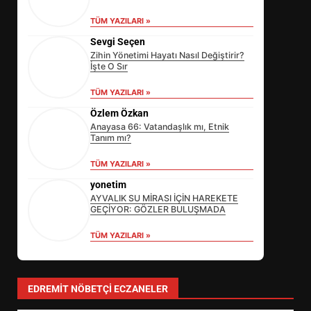
TÜM YAZILARI »
Sevgi Seçen
Zihin Yönetimi Hayatı Nasıl Değiştirir?
İşte O Sır
TÜM YAZILARI »
Özlem Özkan
Anayasa 66: Vatandaşlık mı, Etnik
Tanım mı?
TÜM YAZILARI »
yonetim
AYVALIK SU MİRASI İÇİN HAREKETE
GEÇİYOR: GÖZLER BULUŞMADA
TÜM YAZILARI »
BALIKESİR’DE İKLİM PLANI
NASIL ŞEKİLLENİYOR?
3
EDREMIT NÖBETÇI ECZANELER