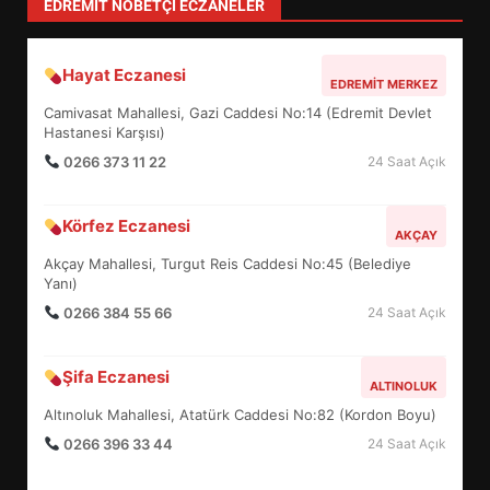
TÜM YAZILARI »
Özlem Özkan
Anayasa 66: Vatandaşlık mı, Etnik
Tanım mı?
TÜM YAZILARI »
Sevgi Seçen
Zihin Yönetimi Hayatı Nasıl Değiştirir?
İşte O Sır
TÜM YAZILARI »
yonetim
AYVALIK SU MİRASI İÇİN HAREKETE
GEÇİYOR: GÖZLER BULUŞMADA
TÜM YAZILARI »
EİB’DE KRİTİK ATAMA:
SÜRDÜRÜLEBİLİRLİKTE NE
DEĞİŞECEK?
3
EDREMIT NÖBETÇI ECZANELER