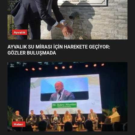
EDREMİT’İN GURURU TÜRKİYE
FİNALİNDE NE BAŞARDI?
4
BALIKESİR MÜZELERİNDE SÜRE
UZATILDI: NE DEĞİŞTİ?
5
BURHANİYE SATRANÇ
TURNUVASI KAYITLARI NEYİ
GÜNÜN OKUNANLARI
DEĞİŞTİRİYOR?
6
BURHANİYE BELEDİYESPOR’DA
YENİ YÖNETİM NASIL
ŞEKİLLENDİ?
7