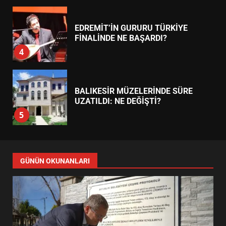
7
TREND HABERLER
AYVALIK SU MİRASI İÇİN
HAREKETE GEÇİYOR: GÖZLER
BULUŞMADA
1
ESA 2026’DA TÜRK BAHARATI
NEYİ TEMSİL ETTİ?
2
EİB’DE KRİTİK ATAMA:
SÜRDÜRÜLEBİLİRLİKTE NE
DEĞİŞECEK?
3