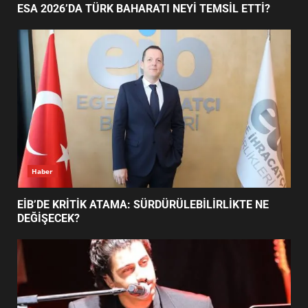
AYVALIK SU MİRASI İÇİN
Ayvalık
HAREKETE GEÇİYOR: GÖZLER
BULUŞMADA
1
AYVALIK SU MİRASI İÇİN HAREKETE GEÇİYOR:
GÖZLER BULUŞMADA
ESA 2026’DA TÜRK BAHARATI
NEYİ TEMSİL ETTİ?
2
EİB’DE KRİTİK ATAMA:
SÜRDÜRÜLEBİLİRLİKTE NE
DEĞİŞECEK?
3
Haber
ESA 2026’DA TÜRK BAHARATI NEYİ TEMSİL ETTİ?
EDREMİT’İN GURURU TÜRKİYE