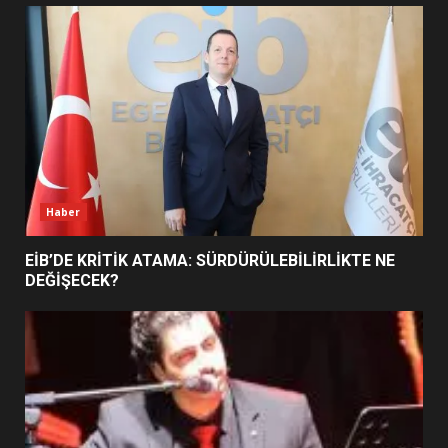
UZATILDI: NE DEĞİŞTİ?
5
BURHANİYE SATRANÇ
TURNUVASI KAYITLARI NEYİ
DEĞİŞTİRİYOR?
6
Haber
BURHANİYE BELEDİYESPOR’DA
YENİ YÖNETİM NASIL
EİB’DE KRİTİK ATAMA: SÜRDÜRÜLEBİLİRLİKTE NE
ŞEKİLLENDİ?
DEĞİŞECEK?
7