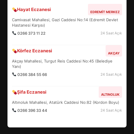
Hayat Eczanesi
BALIKESİR MÜZELERİNDE SÜRE
EDREMIT MERKEZ
UZATILDI: NE DEĞİŞTİ?
Camivasat Mahallesi, Gazi Caddesi No:14 (Edremit Devlet
5
Hastanesi Karşısı)
0266 373 11 22
24 Saat Açık
BURHANİYE SATRANÇ
Körfez Eczanesi
TURNUVASI KAYITLARI NEYİ
AKÇAY
DEĞİŞTİRİYOR?
Akçay Mahallesi, Turgut Reis Caddesi No:45 (Belediye
6
Yanı)
0266 384 55 66
24 Saat Açık
BURHANİYE BELEDİYESPOR’DA
YENİ YÖNETİM NASIL
Şifa Eczanesi
ALTINOLUK
ŞEKİLLENDİ?
7
Altınoluk Mahallesi, Atatürk Caddesi No:82 (Kordon Boyu)
0266 396 33 44
24 Saat Açık
AYVALIK SU MİRASI İÇİN
HAREKETE GEÇİYOR: GÖZLER
BULUŞMADA