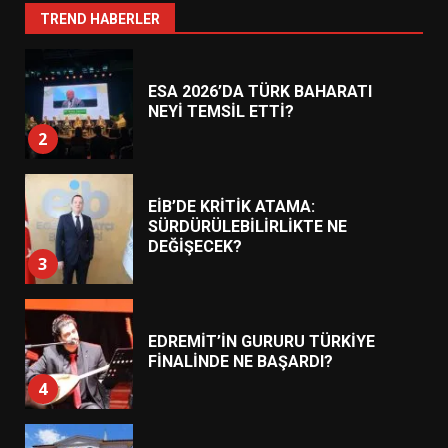
1
TREND HABERLER
ESA 2026’DA TÜRK BAHARATI
NEYİ TEMSİL ETTİ?
2
EİB’DE KRİTİK ATAMA:
SÜRDÜRÜLEBİLİRLİKTE NE
DEĞİŞECEK?
3
EDREMİT’İN GURURU TÜRKİYE
FİNALİNDE NE BAŞARDI?
4