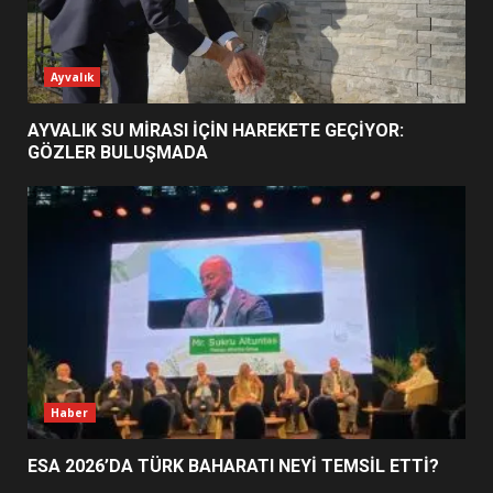
ESA 2026’DA TÜRK BAHARATI
Ayvalık
NEYİ TEMSİL ETTİ?
2
AYVALIK SU MİRASI İÇİN HAREKETE GEÇİYOR:
GÖZLER BULUŞMADA
EİB’DE KRİTİK ATAMA:
SÜRDÜRÜLEBİLİRLİKTE NE
DEĞİŞECEK?
3
EDREMİT’İN GURURU TÜRKİYE
FİNALİNDE NE BAŞARDI?
4
Haber
ESA 2026’DA TÜRK BAHARATI NEYİ TEMSİL ETTİ?
BALIKESİR MÜZELERİNDE SÜRE