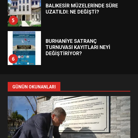
BALIKESİR MÜZELERİNDE SÜRE
UZATILDI: NE DEĞİŞTİ?
5
BURHANİYE SATRANÇ
TURNUVASI KAYITLARI NEYİ
DEĞİŞTİRİYOR?
6
BURHANİYE BELEDİYESPOR’DA
YENİ YÖNETİM NASIL
GÜNÜN OKUNANLARI
ŞEKİLLENDİ?
7
AYVALIK SU MİRASI İÇİN
HAREKETE GEÇİYOR: GÖZLER
BULUŞMADA
1