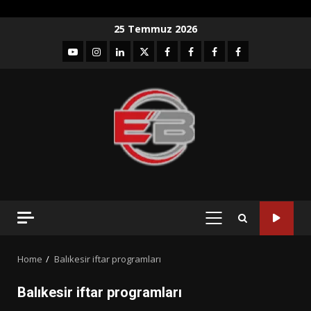
Skip
25 Temmuz 2026
to
YouTube
Instagram
LinkedIn
twitter
facebook-
Facebook-
Facebook-
Facebook-
content
1
2
3
Grup
PRIMARY
MENU
Home
Balıkesir iftar programları
Balıkesir iftar programları