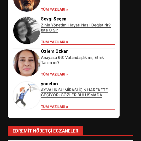
TÜM YAZILARI »
Sevgi Seçen
Zihin Yönetimi Hayatı Nasıl Değiştirir?
İşte O Sır
TÜM YAZILARI »
Özlem Özkan
Anayasa 66: Vatandaşlık mı, Etnik
Tanım mı?
EİB’DE KRİTİK ATAMA:
TÜM YAZILARI »
SÜRDÜRÜLEBİLİRLİKTE NE
DEĞİŞECEK?
yonetim
3
AYVALIK SU MİRASI İÇİN HAREKETE
GEÇİYOR: GÖZLER BULUŞMADA
TÜM YAZILARI »
EDREMİT’İN GURURU TÜRKİYE
FİNALİNDE NE BAŞARDI?
4
EDREMIT NÖBETÇI ECZANELER