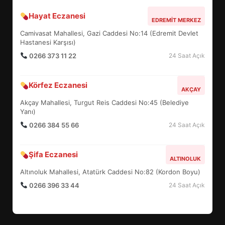
Hayat Eczanesi
BALIKESİR MÜZELERİNDE SÜRE
EDREMIT MERKEZ
UZATILDI: NE DEĞİŞTİ?
Camivasat Mahallesi, Gazi Caddesi No:14 (Edremit Devlet
5
Hastanesi Karşısı)
0266 373 11 22
24 Saat Açık
BURHANİYE SATRANÇ
Körfez Eczanesi
TURNUVASI KAYITLARI NEYİ
AKÇAY
DEĞİŞTİRİYOR?
Akçay Mahallesi, Turgut Reis Caddesi No:45 (Belediye
6
Yanı)
0266 384 55 66
24 Saat Açık
BURHANİYE BELEDİYESPOR’DA
YENİ YÖNETİM NASIL
Şifa Eczanesi
ALTINOLUK
ŞEKİLLENDİ?
7
Altınoluk Mahallesi, Atatürk Caddesi No:82 (Kordon Boyu)
0266 396 33 44
24 Saat Açık
AYVALIK SU MİRASI İÇİN
HAREKETE GEÇİYOR: GÖZLER
BULUŞMADA