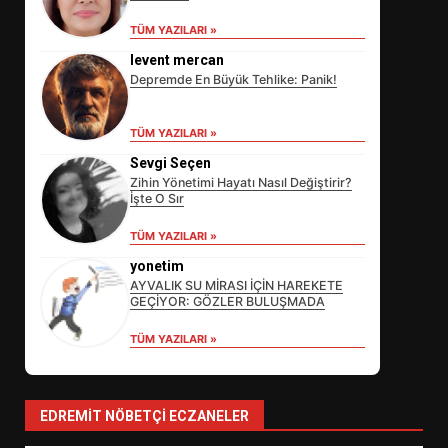
TÜM YAZILARI »
levent mercan
Depremde En Büyük Tehlike: Panik!
TÜM YAZILARI »
Sevgi Seçen
Zihin Yönetimi Hayatı Nasıl Değiştirir?
İşte O Sır
EİB’DE KRİTİK ATAMA:
TÜM YAZILARI »
SÜRDÜRÜLEBİLİRLİKTE NE
DEĞİŞECEK?
yonetim
3
AYVALIK SU MİRASI İÇİN HAREKETE
GEÇİYOR: GÖZLER BULUŞMADA
TÜM YAZILARI »
EDREMİT’İN GURURU TÜRKİYE
FİNALİNDE NE BAŞARDI?
4
EDREMIT NÖBETÇI ECZANELER