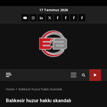
Skip
17 Temmuz 2026
to
YouTube
Instagram
LinkedIn
twitter
facebook-
Facebook-
Facebook-
Facebook-
content
1
2
3
Grup
PRIMARY
MENU
Home
Balıkesir huzur hakkı skandalı
Balıkesir huzur hakkı skandalı