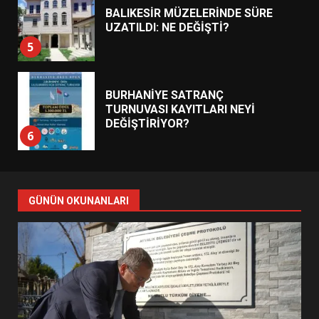
BALIKESİR MÜZELERİNDE SÜRE
UZATILDI: NE DEĞİŞTİ?
5
BURHANİYE SATRANÇ
TURNUVASI KAYITLARI NEYİ
DEĞİŞTİRİYOR?
6
BURHANİYE BELEDİYESPOR’DA
YENİ YÖNETİM NASIL
GÜNÜN OKUNANLARI
ŞEKİLLENDİ?
7
AYVALIK SU MİRASI İÇİN
HAREKETE GEÇİYOR: GÖZLER
BULUŞMADA
1