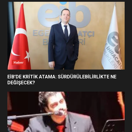
UZATILDI: NE DEĞİŞTİ?
5
BURHANİYE SATRANÇ
TURNUVASI KAYITLARI NEYİ
DEĞİŞTİRİYOR?
6
Haber
BURHANİYE BELEDİYESPOR’DA
YENİ YÖNETİM NASIL
EİB’DE KRİTİK ATAMA: SÜRDÜRÜLEBİLİRLİKTE NE
ŞEKİLLENDİ?
DEĞİŞECEK?
7