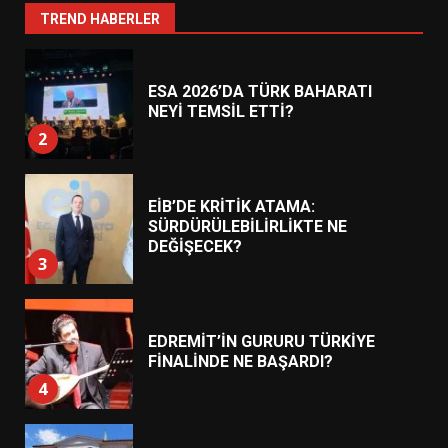
1
TREND HABERLER
ESA 2026’DA TÜRK BAHARATI
NEYİ TEMSİL ETTİ?
2
EİB’DE KRİTİK ATAMA:
SÜRDÜRÜLEBİLİRLİKTE NE
DEĞİŞECEK?
3
EDREMİT’İN GURURU TÜRKİYE
FİNALİNDE NE BAŞARDI?
4