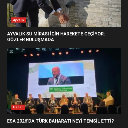
ESA 2026’DA TÜRK BAHARATI
Ayvalık
NEYİ TEMSİL ETTİ?
2
AYVALIK SU MİRASI İÇİN HAREKETE GEÇİYOR:
GÖZLER BULUŞMADA
EİB’DE KRİTİK ATAMA:
SÜRDÜRÜLEBİLİRLİKTE NE
DEĞİŞECEK?
3
EDREMİT’İN GURURU TÜRKİYE
FİNALİNDE NE BAŞARDI?
4
Haber
ESA 2026’DA TÜRK BAHARATI NEYİ TEMSİL ETTİ?
BALIKESİR MÜZELERİNDE SÜRE