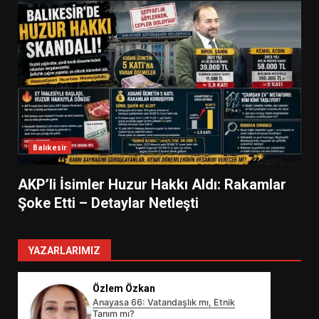
Balıkesir
AKP’li İsimler Huzur Hakkı Aldı: Rakamlar
Şoke Etti – Detaylar Netleşti
YAZARLARIMIZ
Özlem Özkan
Anayasa 66: Vatandaşlık mı, Etnik
Tanım mı?