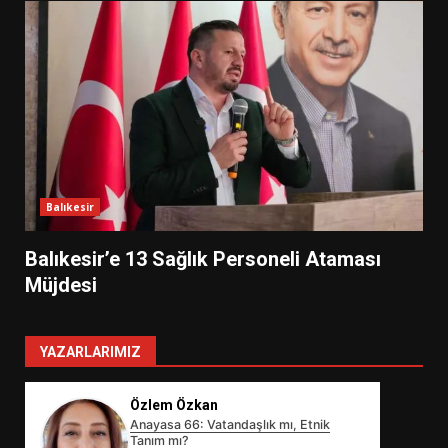
Balıkesir
Balıkesir’e 13 Sağlık Personeli Ataması
Müjdesi
YAZARLARIMIZ
Özlem Özkan
Anayasa 66: Vatandaşlık mı, Etnik
Tanım mı?