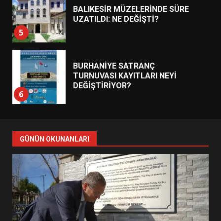
BALIKESİR MÜZELERİNDE SÜRE
UZATILDI: NE DEĞİŞTİ?
5
BURHANİYE SATRANÇ
TURNUVASI KAYITLARI NEYİ
DEĞİŞTİRİYOR?
6
BURHANİYE BELEDİYESPOR’DA
YENİ YÖNETİM NASIL
GÜNÜN OKUNANLARI
ŞEKİLLENDİ?
7
AYVALIK SU MİRASI İÇİN
HAREKETE GEÇİYOR: GÖZLER
BULUŞMADA
1