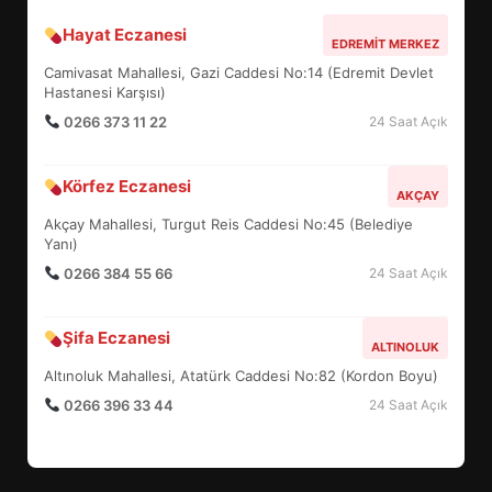
Hayat Eczanesi
BALIKESİR MÜZELERİNDE SÜRE
EDREMIT MERKEZ
UZATILDI: NE DEĞİŞTİ?
Camivasat Mahallesi, Gazi Caddesi No:14 (Edremit Devlet
5
Hastanesi Karşısı)
0266 373 11 22
24 Saat Açık
BURHANİYE SATRANÇ
Körfez Eczanesi
TURNUVASI KAYITLARI NEYİ
AKÇAY
DEĞİŞTİRİYOR?
Akçay Mahallesi, Turgut Reis Caddesi No:45 (Belediye
6
Yanı)
0266 384 55 66
24 Saat Açık
BURHANİYE BELEDİYESPOR’DA
YENİ YÖNETİM NASIL
Şifa Eczanesi
ALTINOLUK
ŞEKİLLENDİ?
7
Altınoluk Mahallesi, Atatürk Caddesi No:82 (Kordon Boyu)
0266 396 33 44
24 Saat Açık
AYVALIK SU MİRASI İÇİN
HAREKETE GEÇİYOR: GÖZLER
BULUŞMADA