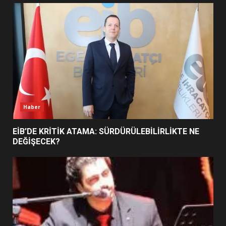
UZATILDI: NE DEĞİŞTİ?
5
BURHANİYE SATRANÇ
TURNUVASI KAYITLARI NEYİ
DEĞİŞTİRİYOR?
6
Haber
BURHANİYE BELEDİYESPOR’DA
YENİ YÖNETİM NASIL
EİB’DE KRİTİK ATAMA: SÜRDÜRÜLEBİLİRLİKTE NE
ŞEKİLLENDİ?
DEĞİŞECEK?
7