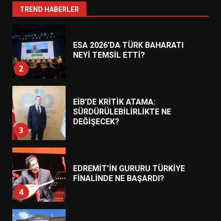
1
TREND HABERLER
ESA 2026’DA TÜRK BAHARATI
NEYİ TEMSİL ETTİ?
2
EİB’DE KRİTİK ATAMA:
SÜRDÜRÜLEBİLİRLİKTE NE
DEĞİŞECEK?
3
EDREMİT’İN GURURU TÜRKİYE
FİNALİNDE NE BAŞARDI?
4