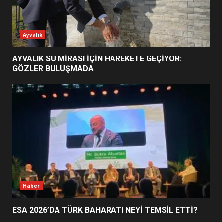
ESA 2026’DA TÜRK BAHARATI
Ayvalık
NEYİ TEMSİL ETTİ?
2
AYVALIK SU MİRASI İÇİN HAREKETE GEÇİYOR:
GÖZLER BULUŞMADA
EİB’DE KRİTİK ATAMA:
SÜRDÜRÜLEBİLİRLİKTE NE
DEĞİŞECEK?
3
EDREMİT’İN GURURU TÜRKİYE
FİNALİNDE NE BAŞARDI?
4
Haber
ESA 2026’DA TÜRK BAHARATI NEYİ TEMSİL ETTİ?
BALIKESİR MÜZELERİNDE SÜRE