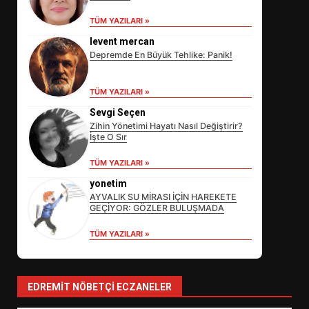
TÜM YAZILARI »
levent mercan
Depremde En Büyük Tehlike: Panik!
TÜM YAZILARI »
Sevgi Seçen
Zihin Yönetimi Hayatı Nasıl Değiştirir?
İşte O Sır
EİB’DE KRİTİK ATAMA:
TÜM YAZILARI »
SÜRDÜRÜLEBİLİRLİKTE NE
DEĞİŞECEK?
yonetim
3
AYVALIK SU MİRASI İÇİN HAREKETE
GEÇİYOR: GÖZLER BULUŞMADA
TÜM YAZILARI »
EDREMİT’İN GURURU TÜRKİYE
FİNALİNDE NE BAŞARDI?
4
EDREMIT NÖBETÇI ECZANELER