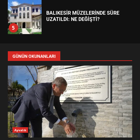
EDREMİT’İN GURURU TÜRKİYE
FİNALİNDE NE BAŞARDI?
4
BALIKESİR MÜZELERİNDE SÜRE
UZATILDI: NE DEĞİŞTİ?
5
BURHANİYE SATRANÇ
TURNUVASI KAYITLARI NEYİ
GÜNÜN OKUNANLARI
DEĞİŞTİRİYOR?
6
BURHANİYE BELEDİYESPOR’DA
YENİ YÖNETİM NASIL
ŞEKİLLENDİ?
7