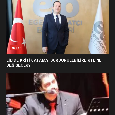
5
BURHANİYE SATRANÇ
TURNUVASI KAYITLARI NEYİ
DEĞİŞTİRİYOR?
6
Haber
BURHANİYE BELEDİYESPOR’DA
YENİ YÖNETİM NASIL
EİB’DE KRİTİK ATAMA: SÜRDÜRÜLEBİLİRLİKTE NE
ŞEKİLLENDİ?
DEĞİŞECEK?
7