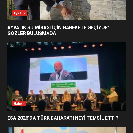
ESA 2026’DA TÜRK BAHARATI
Ayvalık
NEYİ TEMSİL ETTİ?
2
AYVALIK SU MİRASI İÇİN HAREKETE GEÇİYOR:
GÖZLER BULUŞMADA
EİB’DE KRİTİK ATAMA:
SÜRDÜRÜLEBİLİRLİKTE NE
DEĞİŞECEK?
3
EDREMİT’İN GURURU TÜRKİYE
FİNALİNDE NE BAŞARDI?
4
Haber
ESA 2026’DA TÜRK BAHARATI NEYİ TEMSİL ETTİ?
BALIKESİR MÜZELERİNDE SÜRE
UZATILDI: NE DEĞİŞTİ?