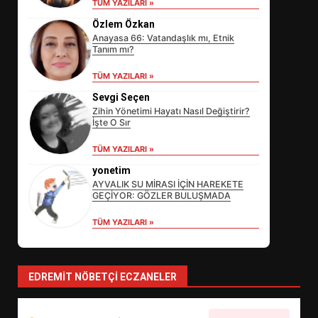
TÜM YAZILARI »
Özlem Özkan
Anayasa 66: Vatandaşlık mı, Etnik
Tanım mı?
TÜM YAZILARI »
Sevgi Seçen
Zihin Yönetimi Hayatı Nasıl Değiştirir?
İşte O Sır
EİB’DE KRİTİK ATAMA:
TÜM YAZILARI »
SÜRDÜRÜLEBİLİRLİKTE NE
DEĞİŞECEK?
yonetim
3
AYVALIK SU MİRASI İÇİN HAREKETE
GEÇİYOR: GÖZLER BULUŞMADA
TÜM YAZILARI »
EDREMİT’İN GURURU TÜRKİYE
FİNALİNDE NE BAŞARDI?
4
EDREMIT NÖBETÇI ECZANELER