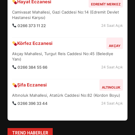
Hayat Eczanesi
BALIKESİR MÜZELERİNDE SÜRE
EDREMIT MERKEZ
UZATILDI: NE DEĞİŞTİ?
Camivasat Mahallesi, Gazi Caddesi No:14 (Edremit Devlet
5
Hastanesi Karşısı)
0266 373 11 22
24 Saat Açık
BURHANİYE SATRANÇ
Körfez Eczanesi
TURNUVASI KAYITLARI NEYİ
AKÇAY
DEĞİŞTİRİYOR?
Akçay Mahallesi, Turgut Reis Caddesi No:45 (Belediye
6
Yanı)
0266 384 55 66
24 Saat Açık
BURHANİYE BELEDİYESPOR’DA
YENİ YÖNETİM NASIL
Şifa Eczanesi
ALTINOLUK
ŞEKİLLENDİ?
7
Altınoluk Mahallesi, Atatürk Caddesi No:82 (Kordon Boyu)
0266 396 33 44
24 Saat Açık
AYVALIK SU MİRASI İÇİN
HAREKETE GEÇİYOR: GÖZLER
BULUŞMADA
1
TREND HABERLER