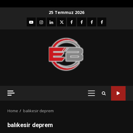
Skip
25 Temmuz 2026
to
YouTube
Instagram
LinkedIn
twitter
facebook-
Facebook-
Facebook-
Facebook-
content
1
2
3
Grup
PRIMARY
MENU
Home
balıkesir deprem
balıkesir deprem