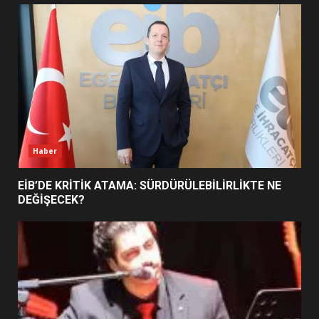
UZATILDI: NE DEĞİŞTİ?
5
BURHANİYE SATRANÇ
TURNUVASI KAYITLARI NEYİ
DEĞİŞTİRİYOR?
6
Haber
BURHANİYE BELEDİYESPOR’DA
YENİ YÖNETİM NASIL
EİB’DE KRİTİK ATAMA: SÜRDÜRÜLEBİLİRLİKTE NE
ŞEKİLLENDİ?
DEĞİŞECEK?
7