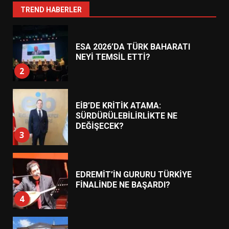
1
TREND HABERLER
ESA 2026’DA TÜRK BAHARATI
NEYİ TEMSİL ETTİ?
2
EİB’DE KRİTİK ATAMA:
SÜRDÜRÜLEBİLİRLİKTE NE
DEĞİŞECEK?
3
EDREMİT’İN GURURU TÜRKİYE
FİNALİNDE NE BAŞARDI?
4