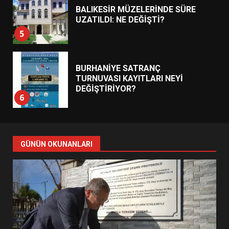
BALIKESİR MÜZELERİNDE SÜRE
UZATILDI: NE DEĞİŞTİ?
5
BURHANİYE SATRANÇ
TURNUVASI KAYITLARI NEYİ
DEĞİŞTİRİYOR?
6
BURHANİYE BELEDİYESPOR’DA
YENİ YÖNETİM NASIL
GÜNÜN OKUNANLARI
ŞEKİLLENDİ?
7
AYVALIK SU MİRASI İÇİN
HAREKETE GEÇİYOR: GÖZLER
BULUŞMADA
1