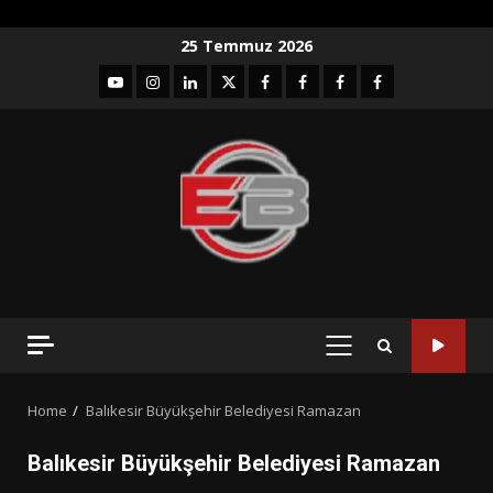
Skip
25 Temmuz 2026
to
YouTube
Instagram
LinkedIn
twitter
facebook-
Facebook-
Facebook-
Facebook-
content
1
2
3
Grup
PRIMARY
MENU
Home
Balıkesir Büyükşehir Belediyesi Ramazan
Balıkesir Büyükşehir Belediyesi Ramazan