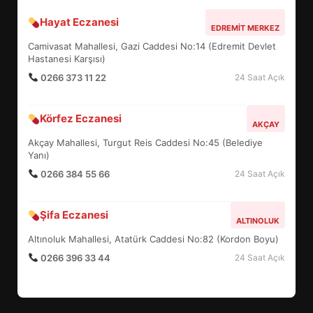
Hayat Eczanesi
BALIKESİR MÜZELERİNDE SÜRE
EDREMIT MERKEZ
UZATILDI: NE DEĞİŞTİ?
Camivasat Mahallesi, Gazi Caddesi No:14 (Edremit Devlet
5
Hastanesi Karşısı)
0266 373 11 22
24 Saat Açık
BURHANİYE SATRANÇ
Körfez Eczanesi
TURNUVASI KAYITLARI NEYİ
AKÇAY
DEĞİŞTİRİYOR?
Akçay Mahallesi, Turgut Reis Caddesi No:45 (Belediye
6
Yanı)
0266 384 55 66
24 Saat Açık
BURHANİYE BELEDİYESPOR’DA
YENİ YÖNETİM NASIL
Şifa Eczanesi
ALTINOLUK
ŞEKİLLENDİ?
7
Altınoluk Mahallesi, Atatürk Caddesi No:82 (Kordon Boyu)
0266 396 33 44
24 Saat Açık
AYVALIK SU MİRASI İÇİN
HAREKETE GEÇİYOR: GÖZLER
BULUŞMADA