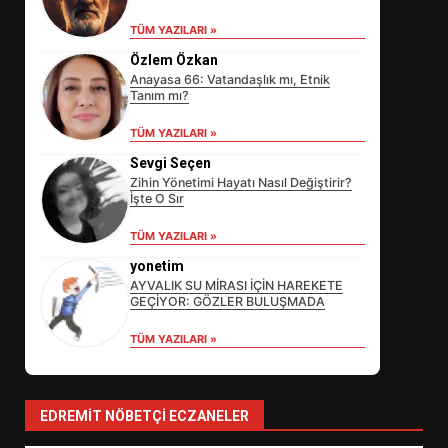
TÜM YAZILARI »
Özlem Özkan
Anayasa 66: Vatandaşlık mı, Etnik
Tanım mı?
TÜM YAZILARI »
Sevgi Seçen
Zihin Yönetimi Hayatı Nasıl Değiştirir?
İşte O Sır
EİB’DE KRİTİK ATAMA:
TÜM YAZILARI »
SÜRDÜRÜLEBİLİRLİKTE NE
DEĞİŞECEK?
yonetim
3
AYVALIK SU MİRASI İÇİN HAREKETE
GEÇİYOR: GÖZLER BULUŞMADA
TÜM YAZILARI »
EDREMİT’İN GURURU TÜRKİYE
FİNALİNDE NE BAŞARDI?
4
EDREMIT NÖBETÇI ECZANELER