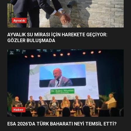
ESA 2026’DA TÜRK BAHARATI
Ayvalık
NEYİ TEMSİL ETTİ?
2
AYVALIK SU MİRASI İÇİN HAREKETE GEÇİYOR:
GÖZLER BULUŞMADA
EİB’DE KRİTİK ATAMA:
SÜRDÜRÜLEBİLİRLİKTE NE
DEĞİŞECEK?
3
EDREMİT’İN GURURU TÜRKİYE
FİNALİNDE NE BAŞARDI?
4
Haber
ESA 2026’DA TÜRK BAHARATI NEYİ TEMSİL ETTİ?
BALIKESİR MÜZELERİNDE SÜRE