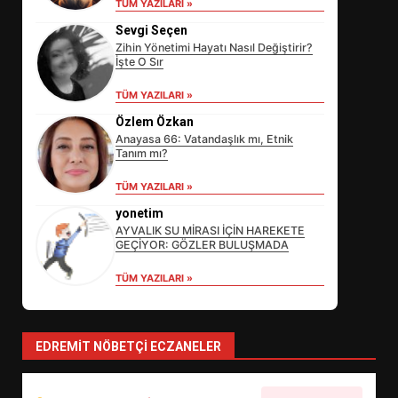
TÜM YAZILARI »
Sevgi Seçen
Zihin Yönetimi Hayatı Nasıl Değiştirir?
İşte O Sır
TÜM YAZILARI »
Özlem Özkan
Anayasa 66: Vatandaşlık mı, Etnik
Tanım mı?
EİB’DE KRİTİK ATAMA:
TÜM YAZILARI »
SÜRDÜRÜLEBİLİRLİKTE NE
DEĞİŞECEK?
yonetim
3
AYVALIK SU MİRASI İÇİN HAREKETE
GEÇİYOR: GÖZLER BULUŞMADA
TÜM YAZILARI »
EDREMİT’İN GURURU TÜRKİYE
FİNALİNDE NE BAŞARDI?
4
EDREMIT NÖBETÇI ECZANELER