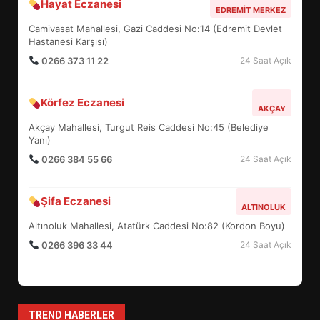
Hayat Eczanesi
BALIKESİR MÜZELERİNDE SÜRE
EDREMIT MERKEZ
UZATILDI: NE DEĞİŞTİ?
Camivasat Mahallesi, Gazi Caddesi No:14 (Edremit Devlet
5
Hastanesi Karşısı)
0266 373 11 22
24 Saat Açık
BURHANİYE SATRANÇ
Körfez Eczanesi
TURNUVASI KAYITLARI NEYİ
AKÇAY
DEĞİŞTİRİYOR?
Akçay Mahallesi, Turgut Reis Caddesi No:45 (Belediye
6
Yanı)
0266 384 55 66
24 Saat Açık
BURHANİYE BELEDİYESPOR’DA
YENİ YÖNETİM NASIL
Şifa Eczanesi
ALTINOLUK
ŞEKİLLENDİ?
7
Altınoluk Mahallesi, Atatürk Caddesi No:82 (Kordon Boyu)
0266 396 33 44
24 Saat Açık
AYVALIK SU MİRASI İÇİN
HAREKETE GEÇİYOR: GÖZLER
BULUŞMADA
1
TREND HABERLER