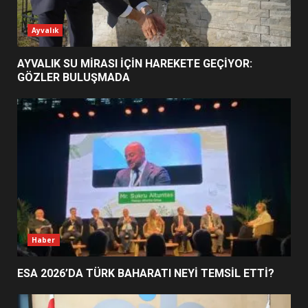
ESA 2026’DA TÜRK BAHARATI
Ayvalık
NEYİ TEMSİL ETTİ?
2
AYVALIK SU MİRASI İÇİN HAREKETE GEÇİYOR:
GÖZLER BULUŞMADA
EİB’DE KRİTİK ATAMA:
SÜRDÜRÜLEBİLİRLİKTE NE
DEĞİŞECEK?
3
EDREMİT’İN GURURU TÜRKİYE
FİNALİNDE NE BAŞARDI?
4
Haber
ESA 2026’DA TÜRK BAHARATI NEYİ TEMSİL ETTİ?
BALIKESİR MÜZELERİNDE SÜRE
UZATILDI: NE DEĞİŞTİ?