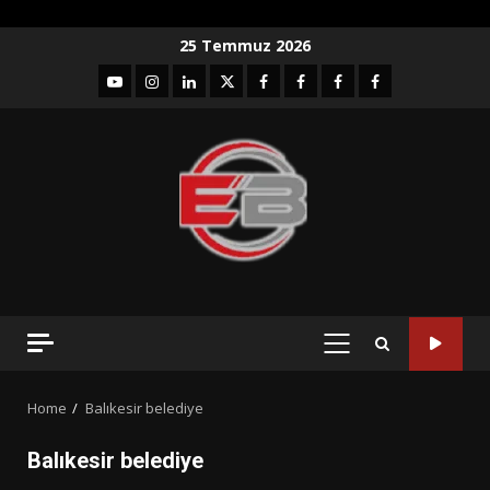
Skip
25 Temmuz 2026
to
YouTube
Instagram
LinkedIn
twitter
facebook-
Facebook-
Facebook-
Facebook-
content
1
2
3
Grup
PRIMARY
MENU
Home
Balıkesir belediye
Balıkesir belediye