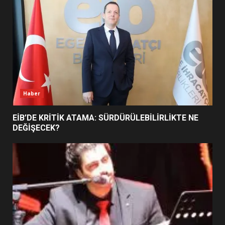
5
BURHANİYE SATRANÇ
TURNUVASI KAYITLARI NEYİ
DEĞİŞTİRİYOR?
6
Haber
BURHANİYE BELEDİYESPOR’DA
YENİ YÖNETİM NASIL
EİB’DE KRİTİK ATAMA: SÜRDÜRÜLEBİLİRLİKTE NE
ŞEKİLLENDİ?
DEĞİŞECEK?
7