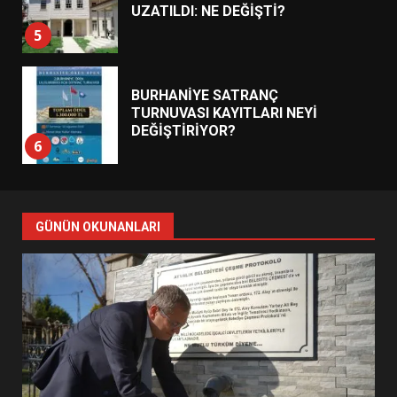
UZATILDI: NE DEĞİŞTİ?
5
BURHANİYE SATRANÇ
TURNUVASI KAYITLARI NEYİ
DEĞİŞTİRİYOR?
6
BURHANİYE BELEDİYESPOR’DA
YENİ YÖNETİM NASIL
GÜNÜN OKUNANLARI
ŞEKİLLENDİ?
7
AYVALIK SU MİRASI İÇİN
HAREKETE GEÇİYOR: GÖZLER
BULUŞMADA
1