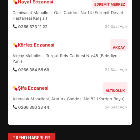
Hayat Eczanesi
BALIKESİR MÜZELERİNDE SÜRE
EDREMIT MERKEZ
UZATILDI: NE DEĞİŞTİ?
Camivasat Mahallesi, Gazi Caddesi No:14 (Edremit Devlet
5
Hastanesi Karşısı)
0266 373 11 22
24 Saat Açık
BURHANİYE SATRANÇ
Körfez Eczanesi
TURNUVASI KAYITLARI NEYİ
AKÇAY
DEĞİŞTİRİYOR?
Akçay Mahallesi, Turgut Reis Caddesi No:45 (Belediye
6
Yanı)
0266 384 55 66
24 Saat Açık
BURHANİYE BELEDİYESPOR’DA
YENİ YÖNETİM NASIL
Şifa Eczanesi
ALTINOLUK
ŞEKİLLENDİ?
7
Altınoluk Mahallesi, Atatürk Caddesi No:82 (Kordon Boyu)
0266 396 33 44
24 Saat Açık
AYVALIK SU MİRASI İÇİN
HAREKETE GEÇİYOR: GÖZLER
BULUŞMADA
1
TREND HABERLER