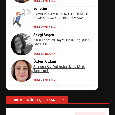
TÜM YAZILARI »
yonetim
AYVALIK SU MİRASI İÇİN HAREKETE
GEÇİYOR: GÖZLER BULUŞMADA
TÜM YAZILARI »
Sevgi Seçen
Zihin Yönetimi Hayatı Nasıl Değiştirir?
İşte O Sır
EİB’DE KRİTİK ATAMA:
TÜM YAZILARI »
SÜRDÜRÜLEBİLİRLİKTE NE
Özlem Özkan
DEĞİŞECEK?
3
Anayasa 66: Vatandaşlık mı, Etnik
Tanım mı?
TÜM YAZILARI »
EDREMİT’İN GURURU TÜRKİYE
FİNALİNDE NE BAŞARDI?
4
EDREMIT NÖBETÇI ECZANELER