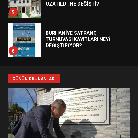
UZATILDI: NE DEĞİŞTİ?
5
BURHANİYE SATRANÇ
TURNUVASI KAYITLARI NEYİ
DEĞİŞTİRİYOR?
6
BURHANİYE BELEDİYESPOR’DA
YENİ YÖNETİM NASIL
GÜNÜN OKUNANLARI
ŞEKİLLENDİ?
7
AYVALIK SU MİRASI İÇİN
HAREKETE GEÇİYOR: GÖZLER
BULUŞMADA
1