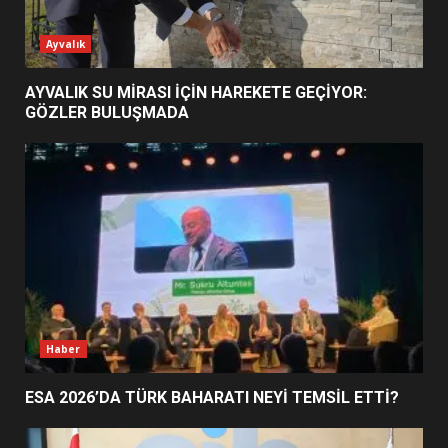
ESA 2026’DA TÜRK BAHARATI
Ayvalık
NEYİ TEMSİL ETTİ?
2
AYVALIK SU MİRASI İÇİN HAREKETE GEÇİYOR:
GÖZLER BULUŞMADA
EİB’DE KRİTİK ATAMA:
SÜRDÜRÜLEBİLİRLİKTE NE
DEĞİŞECEK?
3
EDREMİT’İN GURURU TÜRKİYE
FİNALİNDE NE BAŞARDI?
4
Haber
ESA 2026’DA TÜRK BAHARATI NEYİ TEMSİL ETTİ?
BALIKESİR MÜZELERİNDE SÜRE
UZATILDI: NE DEĞİŞTİ?