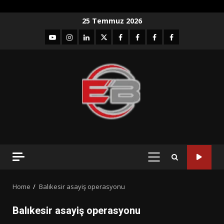
Skip
25 Temmuz 2026
to
YouTube
Instagram
LinkedIn
twitter
facebook-
Facebook-
Facebook-
Facebook-
content
1
2
3
Grup
PRIMARY
MENU
Home
Balıkesir asayiş operasyonu
Balıkesir asayiş operasyonu