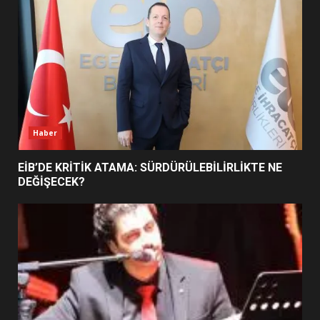
5
BURHANİYE SATRANÇ
TURNUVASI KAYITLARI NEYİ
DEĞİŞTİRİYOR?
6
Haber
BURHANİYE BELEDİYESPOR’DA
YENİ YÖNETİM NASIL
EİB’DE KRİTİK ATAMA: SÜRDÜRÜLEBİLİRLİKTE NE
ŞEKİLLENDİ?
DEĞİŞECEK?
7