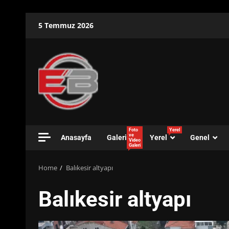
Skip
5 Temmuz 2026
to
content
Foto
Yerel
ve
Anasayfa
Galeri
Yerel
Genel
Video
Galeri
Home
Balıkesir altyapı
Balıkesir altyapı