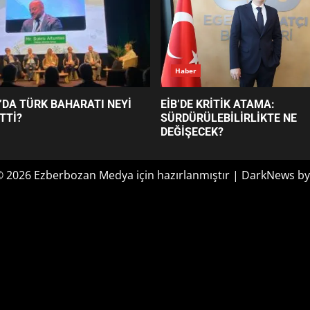
Haber
’DA TÜRK BAHARATI NEYİ
EİB’DE KRİTİK ATAMA:
TTİ?
SÜRDÜRÜLEBİLİRLİKTE NE
DEĞİŞECEK?