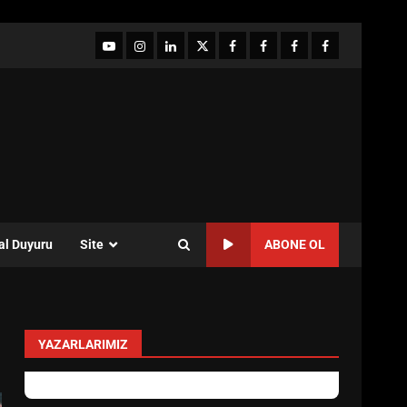
YouTube
Instagram
LinkedIn
twitter
facebook-
Facebook-
Facebook-
Facebook-
1
2
3
Grup
al Duyuru
Site
ABONE OL
YAZARLARIMIZ
Özlem Özkan