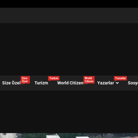
Size
Turizm
World
Yazarlar
Özel
Citizen
Size Özel
Turizm
World Citizen
Yazarlar
Sosy