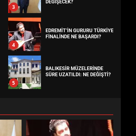
ESA 2026’DA TÜRK BAHARATI
NEYİ TEMSİL ETTİ?
2
EİB’DE KRİTİK ATAMA:
SÜRDÜRÜLEBİLİRLİKTE NE
DEĞİŞECEK?
3
EDREMİT’İN GURURU TÜRKİYE
FİNALİNDE NE BAŞARDI?
4
BALIKESİR MÜZELERİNDE