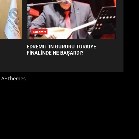
SÜRE UZATILDI: NE DEĞİŞTİ?
5
BURHANİYE SATRANÇ
TURNUVASI KAYITLARI NEYİ
DEĞİŞTİRİYOR?
6
BURHANİYE
BELEDİYESPOR’DA YENİ
YÖNETİM NASIL ŞEKİLLENDİ?
7
Edremit
AYVALIK SU MİRASI İÇİN
EDREMİT’İN GURURU TÜRKİYE
HAREKETE GEÇİYOR: GÖZLER
FİNALİNDE NE BAŞARDI?
BULUŞMADA
1