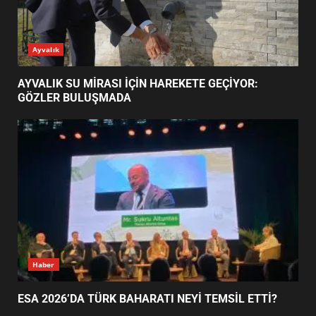
AYVALIK SU MİRASI İÇİN
Ayvalık
HAREKETE GEÇİYOR: GÖZLER
BULUŞMADA
1
AYVALIK SU MİRASI İÇİN HAREKETE GEÇİYOR:
GÖZLER BULUŞMADA
ESA 2026’DA TÜRK BAHARATI
NEYİ TEMSİL ETTİ?
2
EİB’DE KRİTİK ATAMA:
SÜRDÜRÜLEBİLİRLİKTE NE
DEĞİŞECEK?
3
Haber
ESA 2026’DA TÜRK BAHARATI NEYİ TEMSİL ETTİ?
EDREMİT’İN GURURU TÜRKİYE