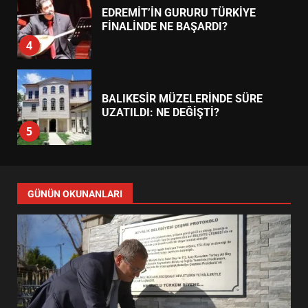
EDREMİT’İN GURURU TÜRKİYE
FİNALİNDE NE BAŞARDI?
4
BALIKESİR MÜZELERİNDE SÜRE
UZATILDI: NE DEĞİŞTİ?
5
BURHANİYE SATRANÇ
TURNUVASI KAYITLARI NEYİ
GÜNÜN OKUNANLARI
DEĞİŞTİRİYOR?
6
BURHANİYE BELEDİYESPOR’DA
YENİ YÖNETİM NASIL
ŞEKİLLENDİ?
7