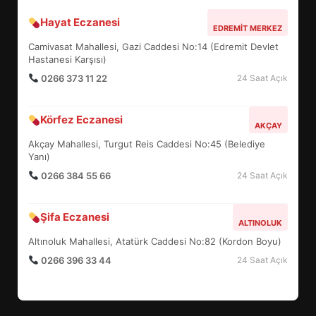
Hayat Eczanesi
EDREMİT’İN GURURU TÜRKİYE
EDREMIT MERKEZ
FİNALİNDE NE BAŞARDI?
Camivasat Mahallesi, Gazi Caddesi No:14 (Edremit Devlet
4
Hastanesi Karşısı)
0266 373 11 22
24 Saat Açık
BALIKESİR MÜZELERİNDE SÜRE
Körfez Eczanesi
AKÇAY
UZATILDI: NE DEĞİŞTİ?
Akçay Mahallesi, Turgut Reis Caddesi No:45 (Belediye
5
Yanı)
0266 384 55 66
24 Saat Açık
BURHANİYE SATRANÇ
TURNUVASI KAYITLARI NEYİ
Şifa Eczanesi
ALTINOLUK
DEĞİŞTİRİYOR?
6
Altınoluk Mahallesi, Atatürk Caddesi No:82 (Kordon Boyu)
0266 396 33 44
24 Saat Açık
BURHANİYE BELEDİYESPOR’DA
YENİ YÖNETİM NASIL
ŞEKİLLENDİ?