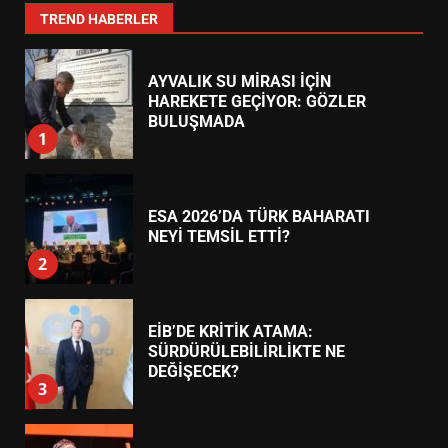
7
TREND HABERLER
AYVALIK SU MİRASI İÇİN
HAREKETE GEÇİYOR: GÖZLER
BULUŞMADA
1
ESA 2026’DA TÜRK BAHARATI
NEYİ TEMSİL ETTİ?
2
EİB’DE KRİTİK ATAMA:
SÜRDÜRÜLEBİLİRLİKTE NE
DEĞİŞECEK?
3