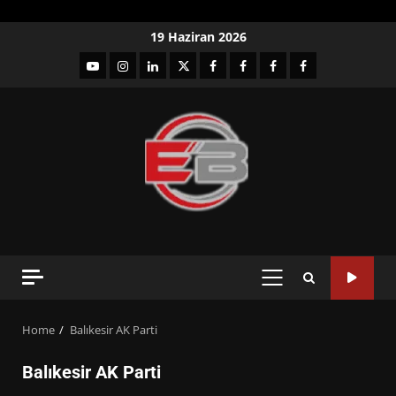
Skip
19 Haziran 2026
to
YouTube
Instagram
LinkedIn
twitter
facebook-
Facebook-
Facebook-
Facebook-
content
1
2
3
Grup
PRIMARY
MENU
Home
Balıkesir AK Parti
Balıkesir AK Parti