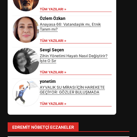
TÜM YAZILARI »
Özlem Özkan
Anayasa 66: Vatandaşlık mı, Etnik
Tanım mı?
TÜM YAZILARI »
Sevgi Seçen
Zihin Yönetimi Hayatı Nasıl Değiştirir?
İşte O Sır
TÜM YAZILARI »
yonetim
AYVALIK SU MİRASI İÇİN HAREKETE
GEÇİYOR: GÖZLER BULUŞMADA
TÜM YAZILARI »
EİB’DE KRİTİK ATAMA:
SÜRDÜRÜLEBİLİRLİKTE NE
DEĞİŞECEK?
3
EDREMIT NÖBETÇI ECZANELER