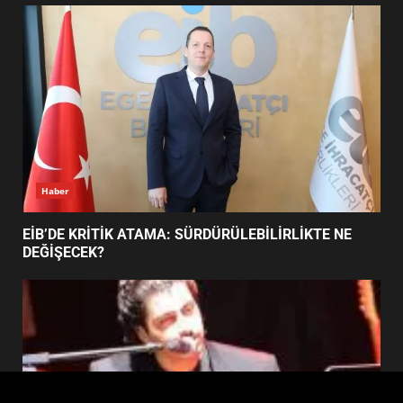
FİNALİNDE NE BAŞARDI?
4
BALIKESİR MÜZELERİNDE SÜRE
UZATILDI: NE DEĞİŞTİ?
5
Haber
BURHANİYE SATRANÇ
TURNUVASI KAYITLARI NEYİ
EİB’DE KRİTİK ATAMA: SÜRDÜRÜLEBİLİRLİKTE NE
DEĞİŞTİRİYOR?
DEĞİŞECEK?
6
BURHANİYE BELEDİYESPOR’DA
YENİ YÖNETİM NASIL
ŞEKİLLENDİ?
7