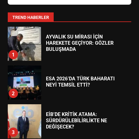
0266 373 11 22
24 Saat Açık
BALIKESİR MÜZELERİNDE SÜRE
Körfez Eczanesi
AKÇAY
UZATILDI: NE DEĞİŞTİ?
Akçay Mahallesi, Turgut Reis Caddesi No:45 (Belediye
5
Yanı)
0266 384 55 66
24 Saat Açık
BURHANİYE SATRANÇ
TURNUVASI KAYITLARI NEYİ
Şifa Eczanesi
ALTINOLUK
DEĞİŞTİRİYOR?
6
Altınoluk Mahallesi, Atatürk Caddesi No:82 (Kordon Boyu)
0266 396 33 44
24 Saat Açık
BURHANİYE BELEDİYESPOR’DA
YENİ YÖNETİM NASIL
ŞEKİLLENDİ?
7
TREND HABERLER
AYVALIK SU MİRASI İÇİN
HAREKETE GEÇİYOR: GÖZLER