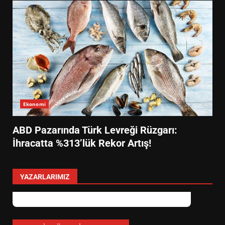
Ekonomi
ABD Pazarında Türk Levreği Rüzgarı:
İhracatta %313’lük Rekor Artış!
YAZARLARIMIZ
levent mercan
Depremde En Büyük Tehlike: Panik!