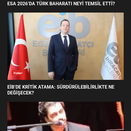
1
AYVALIK SU MİRASI İÇİN HAREKETE GEÇİYOR:
GÖZLER BULUŞMADA
ESA 2026’DA TÜRK BAHARATI
NEYİ TEMSİL ETTİ?
2
EİB’DE KRİTİK ATAMA:
SÜRDÜRÜLEBİLİRLİKTE NE
DEĞİŞECEK?
3
Haber
ESA 2026’DA TÜRK BAHARATI NEYİ TEMSİL ETTİ?
EDREMİT’İN GURURU TÜRKİYE
FİNALİNDE NE BAŞARDI?
4