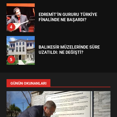
BULUŞMADA
1
ESA 2026’DA TÜRK BAHARATI
NEYİ TEMSİL ETTİ?
2
EİB’DE KRİTİK ATAMA:
SÜRDÜRÜLEBİLİRLİKTE NE
DEĞİŞECEK?
3
EDREMİT’İN GURURU TÜRKİYE
FİNALİNDE NE BAŞARDI?
4