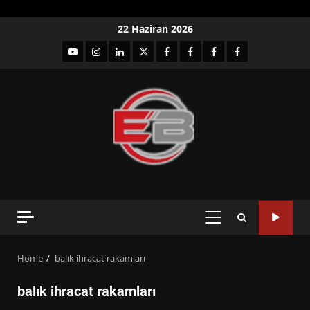
Skip
22 Haziran 2026
to
YouTube
Instagram
LinkedIn
twitter
facebook-
Facebook-
Facebook-
Facebook-
content
1
2
3
Grup
PRIMARY
MENU
Home
balık ihracat rakamları
balık ihracat rakamları