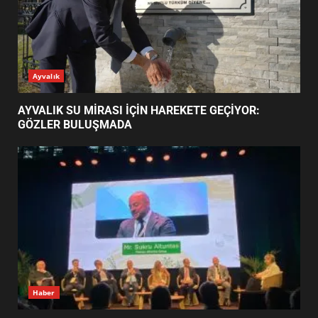
BALIKESİR MÜZELERİNDE SÜRE
UZATILDI: NE DEĞİŞTİ?
5
BURHANİYE SATRANÇ
TURNUVASI KAYITLARI NEYİ
GÜNÜN OKUNANLARI
DEĞİŞTİRİYOR?
6
BURHANİYE BELEDİYESPOR’DA
YENİ YÖNETİM NASIL
ŞEKİLLENDİ?
7
AYVALIK SU MİRASI İÇİN
Ayvalık
HAREKETE GEÇİYOR: GÖZLER
BULUŞMADA