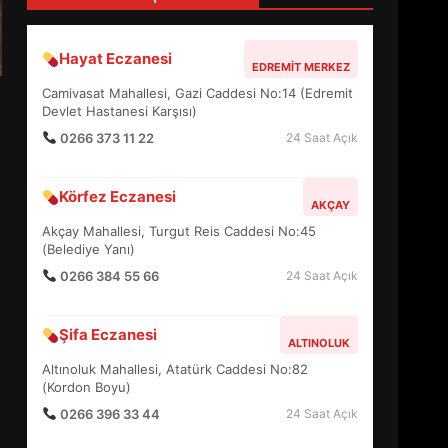
4
Hayat Eczanesi
EDREMIT MERKEZ
BALIKESİR MÜZELERİNDE
Camivasat Mahallesi, Gazi Caddesi No:14 (Edremit
SÜRE UZATILDI: NE DEĞİŞTİ?
Devlet Hastanesi Karşısı)
5
0266 373 11 22
24 Saat Açık
Körfez Eczanesi
BURHANİYE SATRANÇ
AKÇAY
TURNUVASI KAYITLARI NEYİ
Akçay Mahallesi, Turgut Reis Caddesi No:45
DEĞİŞTİRİYOR?
(Belediye Yanı)
6
0266 384 55 66
24 Saat Açık
BURHANİYE
Şifa Eczanesi
BELEDİYESPOR’DA YENİ
ALTINOLUK
YÖNETİM NASIL ŞEKİLLENDİ?
Altınoluk Mahallesi, Atatürk Caddesi No:82
7
(Kordon Boyu)
0266 396 33 44
24 Saat Açık