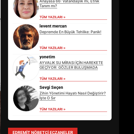
Anayasa 66: Vatandaşlık mı, Etnik
Tanım mı?
TÜM YAZILARI »
levent mercan
Depremde En Büyük Tehlike: Panik!
TÜM YAZILARI »
yonetim
AYVALIK SU MİRASI İÇİN HAREKETE
GEÇİYOR: GÖZLER BULUŞMADA
TÜM YAZILARI »
EİB’DE KRİTİK ATAMA:
SÜRDÜRÜLEBİLİRLİKTE NE
Sevgi Seçen
DEĞİŞECEK?
Zihin Yönetimi Hayatı Nasıl Değiştirir?
3
İşte O Sır
TÜM YAZILARI »
EDREMİT’İN GURURU TÜRKİYE
FİNALİNDE NE BAŞARDI?
EDREMIT NÖBETÇI ECZANELER