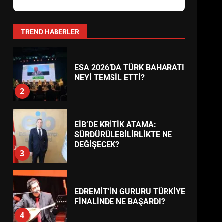
AYVALIK SU MİRASI İÇİN
HAREKETE GEÇİYOR: GÖZLER
BULUŞMADA
1
TREND HABERLER
ESA 2026’DA TÜRK BAHARATI
NEYİ TEMSİL ETTİ?
2
EİB’DE KRİTİK ATAMA:
SÜRDÜRÜLEBİLİRLİKTE NE
DEĞİŞECEK?
3
EDREMİT’İN GURURU TÜRKİYE
FİNALİNDE NE BAŞARDI?
4