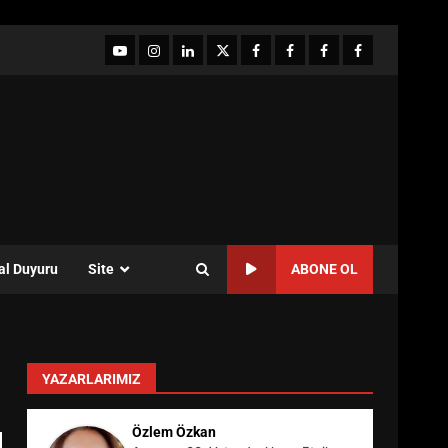
YouTube
Instagram
LinkedIn
twitter
facebook-
Facebook-
Facebook-
Facebook-
1
2
3
Grup
al Duyuru
Site
ABONE OL
YAZARLARIMIZ
Özlem Özkan