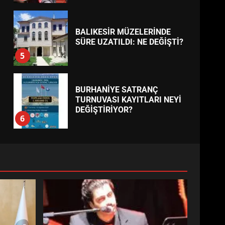
BALIKESİR MÜZELERİNDE
SÜRE UZATILDI: NE DEĞİŞTİ?
5
BURHANİYE SATRANÇ
TURNUVASI KAYITLARI NEYİ
DEĞİŞTİRİYOR?
6
BURHANİYE
BELEDİYESPOR’DA YENİ
YÖNETİM NASIL ŞEKİLLENDİ?
7
AYVALIK SU MİRASI İÇİN