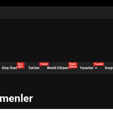
Size
Turizm
World
Yazarlar
Özel
Citizen
Size Özel
Turizm
World Citizen
Yazarlar
Sosy
kmenler