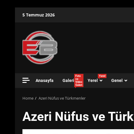
Skip
5 Temmuz 2026
to
content
Foto
Yerel
ve
Anasayfa
Galeri
Yerel
Genel
Video
Galeri
Home
Azeri Nüfus ve Türkmenler
Azeri Nüfus ve Tür