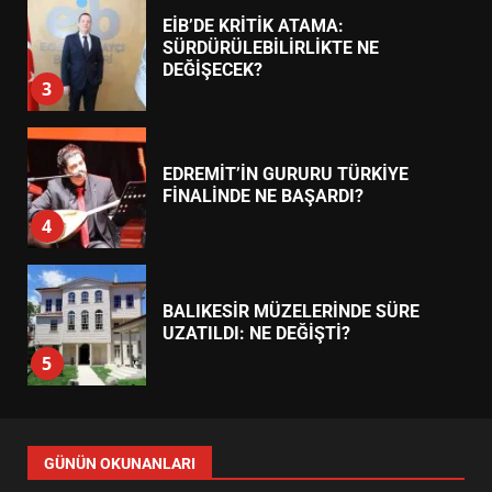
7
TREND HABERLER
AYVALIK SU MİRASI İÇİN
HAREKETE GEÇİYOR: GÖZLER
BULUŞMADA
1
ESA 2026’DA TÜRK BAHARATI
NEYİ TEMSİL ETTİ?
2
EİB’DE KRİTİK ATAMA:
SÜRDÜRÜLEBİLİRLİKTE NE
DEĞİŞECEK?
3