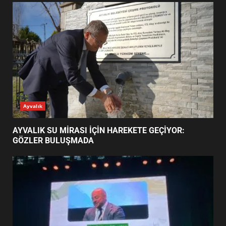
EDREMİT’İN GURURU TÜRKİYE
FİNALİNDE NE BAŞARDI?
4
BALIKESİR MÜZELERİNDE SÜRE
UZATILDI: NE DEĞİŞTİ?
5
BURHANİYE SATRANÇ
TURNUVASI KAYITLARI NEYİ
GÜNÜN OKUNANLARI
DEĞİŞTİRİYOR?
6
BURHANİYE BELEDİYESPOR’DA
YENİ YÖNETİM NASIL
ŞEKİLLENDİ?
7