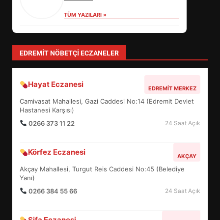
TÜM YAZILARI »
Sevgi Seçen
Zihin Yönetimi Hayatı Nasıl Değiştirir?
İşte O Sır
TÜM YAZILARI »
levent mercan
Depremde En Büyük Tehlike: Panik!
TÜM YAZILARI »
yonetim
AYVALIK SU MİRASI İÇİN HAREKETE
GEÇİYOR: GÖZLER BULUŞMADA
TÜM YAZILARI »
EİB’DE KRİTİK ATAMA:
SÜRDÜRÜLEBİLİRLİKTE NE
DEĞİŞECEK?
3
EDREMIT NÖBETÇI ECZANELER