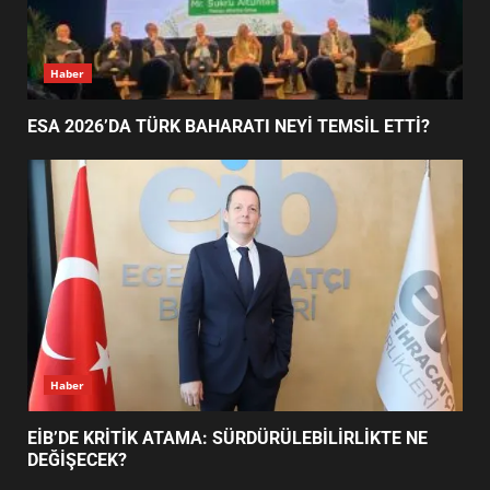
AYVALIK SU MİRASI İÇİN
Ayvalık
HAREKETE GEÇİYOR: GÖZLER
BULUŞMADA
1
AYVALIK SU MİRASI İÇİN HAREKETE GEÇİYOR:
GÖZLER BULUŞMADA
ESA 2026’DA TÜRK BAHARATI
NEYİ TEMSİL ETTİ?
2
EİB’DE KRİTİK ATAMA:
SÜRDÜRÜLEBİLİRLİKTE NE
DEĞİŞECEK?
3
Haber
ESA 2026’DA TÜRK BAHARATI NEYİ TEMSİL ETTİ?
EDREMİT’İN GURURU TÜRKİYE