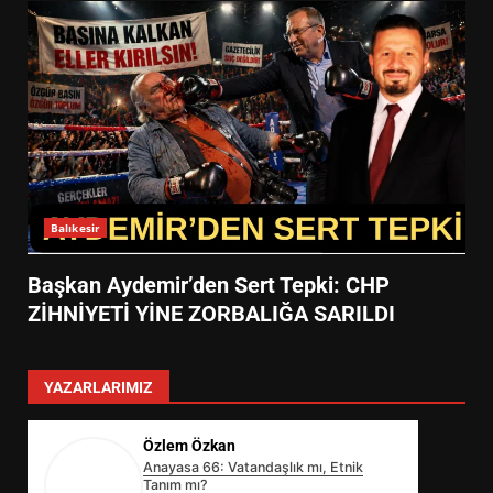
Balıkesir
Başkan Aydemir’den Sert Tepki: CHP
ZİHNİYETİ YİNE ZORBALIĞA SARILDI
YAZARLARIMIZ
Özlem Özkan
Anayasa 66: Vatandaşlık mı, Etnik
Tanım mı?