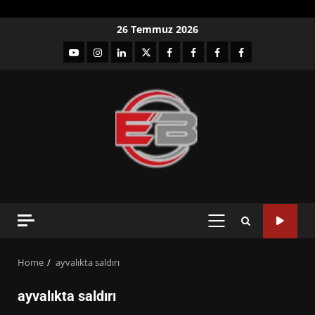
Skip
26 Temmuz 2026
to
YouTube
Instagram
LinkedIn
twitter
facebook-
Facebook-
Facebook-
Facebook-
content
1
2
3
Grup
PRIMARY
MENU
Home
ayvalıkta saldırı
ayvalıkta saldırı