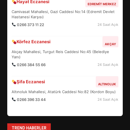
Hayat Eczanesi
BALIKESİR MÜZELERİNDE SÜRE
EDREMIT MERKEZ
UZATILDI: NE DEĞİŞTİ?
Camivasat Mahallesi, Gazi Caddesi No:14 (Edremit Devlet
5
Hastanesi Karşısı)
0266 373 11 22
24 Saat Açık
BURHANİYE SATRANÇ
Körfez Eczanesi
TURNUVASI KAYITLARI NEYİ
AKÇAY
DEĞİŞTİRİYOR?
Akçay Mahallesi, Turgut Reis Caddesi No:45 (Belediye
6
Yanı)
0266 384 55 66
24 Saat Açık
BURHANİYE BELEDİYESPOR’DA
YENİ YÖNETİM NASIL
Şifa Eczanesi
ALTINOLUK
ŞEKİLLENDİ?
7
Altınoluk Mahallesi, Atatürk Caddesi No:82 (Kordon Boyu)
0266 396 33 44
24 Saat Açık
AYVALIK SU MİRASI İÇİN
HAREKETE GEÇİYOR: GÖZLER
BULUŞMADA
1
TREND HABERLER