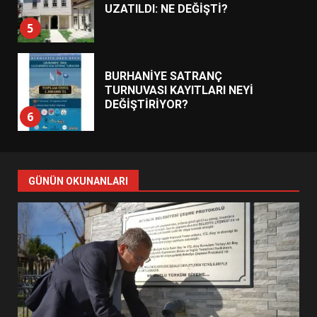
UZATILDI: NE DEĞİŞTİ?
5
BURHANİYE SATRANÇ
TURNUVASI KAYITLARI NEYİ
DEĞİŞTİRİYOR?
6
BURHANİYE BELEDİYESPOR’DA
YENİ YÖNETİM NASIL
GÜNÜN OKUNANLARI
ŞEKİLLENDİ?
7
AYVALIK SU MİRASI İÇİN
HAREKETE GEÇİYOR: GÖZLER
BULUŞMADA
1