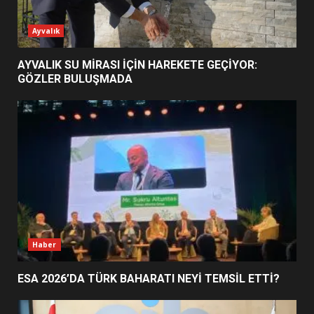
ESA 2026’DA TÜRK BAHARATI
Ayvalık
NEYİ TEMSİL ETTİ?
2
AYVALIK SU MİRASI İÇİN HAREKETE GEÇİYOR:
GÖZLER BULUŞMADA
EİB’DE KRİTİK ATAMA:
SÜRDÜRÜLEBİLİRLİKTE NE
DEĞİŞECEK?
3
EDREMİT’İN GURURU TÜRKİYE
FİNALİNDE NE BAŞARDI?
4
Haber
ESA 2026’DA TÜRK BAHARATI NEYİ TEMSİL ETTİ?
BALIKESİR MÜZELERİNDE SÜRE
UZATILDI: NE DEĞİŞTİ?