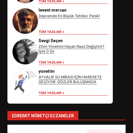
TÜM YAZILARI »
levent mercan
Depremde En Büyük Tehlike: Panik!
TÜM YAZILARI »
Sevgi Seçen
Zihin Yönetimi Hayatı Nasıl Değiştirir?
İşte O Sır
EİB’DE KRİTİK ATAMA:
TÜM YAZILARI »
SÜRDÜRÜLEBİLİRLİKTE NE
DEĞİŞECEK?
yonetim
3
AYVALIK SU MİRASI İÇİN HAREKETE
GEÇİYOR: GÖZLER BULUŞMADA
TÜM YAZILARI »
EDREMİT’İN GURURU TÜRKİYE
FİNALİNDE NE BAŞARDI?
4
EDREMIT NÖBETÇI ECZANELER