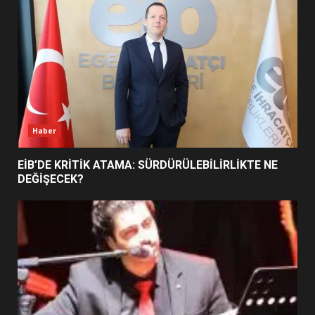
5
BURHANİYE SATRANÇ
TURNUVASI KAYITLARI NEYİ
DEĞİŞTİRİYOR?
6
Haber
BURHANİYE BELEDİYESPOR’DA
YENİ YÖNETİM NASIL
EİB’DE KRİTİK ATAMA: SÜRDÜRÜLEBİLİRLİKTE NE
ŞEKİLLENDİ?
DEĞİŞECEK?
7