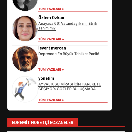
TÜM YAZILARI »
Özlem Özkan
Anayasa 66: Vatandaşlık mı, Etnik
Tanım mı?
EİB’DE KRİTİK ATAMA:
SÜRDÜRÜLEBİLİRLİKTE NE
TÜM YAZILARI »
DEĞİŞECEK?
3
levent mercan
Depremde En Büyük Tehlike: Panik!
EDREMİT’İN GURURU TÜRKİYE
TÜM YAZILARI »
FİNALİNDE NE BAŞARDI?
yonetim
4
AYVALIK SU MİRASI İÇİN HAREKETE
GEÇİYOR: GÖZLER BULUŞMADA
TÜM YAZILARI »
BALIKESİR MÜZELERİNDE SÜRE
UZATILDI: NE DEĞİŞTİ?
5
EDREMIT NÖBETÇI ECZANELER