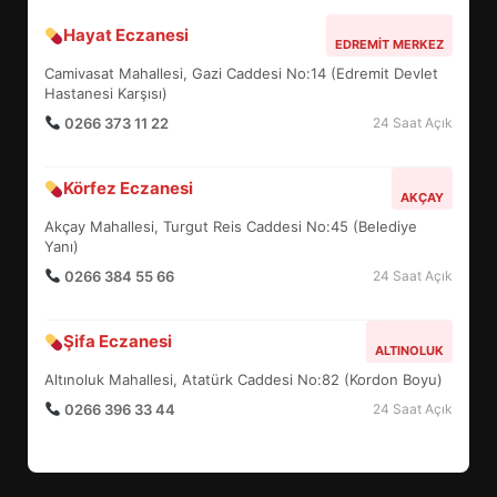
BURHANİYE SATRANÇ
Hayat Eczanesi
EDREMIT MERKEZ
TURNUVASI KAYITLARI NEYİ
Camivasat Mahallesi, Gazi Caddesi No:14 (Edremit Devlet
DEĞİŞTİRİYOR?
6
Hastanesi Karşısı)
0266 373 11 22
24 Saat Açık
BURHANİYE BELEDİYESPOR’DA
Körfez Eczanesi
YENİ YÖNETİM NASIL
AKÇAY
ŞEKİLLENDİ?
Akçay Mahallesi, Turgut Reis Caddesi No:45 (Belediye
7
Yanı)
0266 384 55 66
24 Saat Açık
AYVALIK SU MİRASI İÇİN
HAREKETE GEÇİYOR: GÖZLER
Şifa Eczanesi
ALTINOLUK
BULUŞMADA
1
Altınoluk Mahallesi, Atatürk Caddesi No:82 (Kordon Boyu)
0266 396 33 44
24 Saat Açık
ESA 2026’DA TÜRK BAHARATI
NEYİ TEMSİL ETTİ?