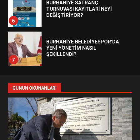
BURHANİYE SATRANÇ
TURNUVASI KAYITLARI NEYİ
DEĞİŞTİRİYOR?
6
BURHANİYE BELEDİYESPOR’DA
YENİ YÖNETİM NASIL
ŞEKİLLENDİ?
7
AYVALIK SU MİRASI İÇİN
HAREKETE GEÇİYOR: GÖZLER
GÜNÜN OKUNANLARI
BULUŞMADA
1
ESA 2026’DA TÜRK BAHARATI
NEYİ TEMSİL ETTİ?
2