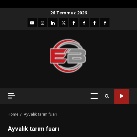
Skip
26 Temmuz 2026
to
YouTube
Instagram
LinkedIn
twitter
facebook-
Facebook-
Facebook-
Facebook-
content
1
2
3
Grup
PRIMARY
MENU
Home
Ayvalık tarım fuarı
Ayvalık tarım fuarı