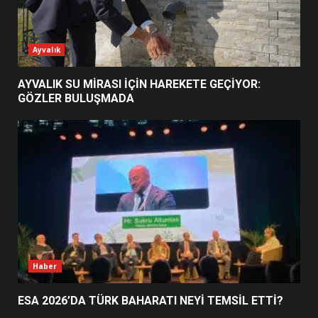
EİB’DE KRİTİK ATAMA:
Ayvalık
SÜRDÜRÜLEBİLİRLİKTE NE
DEĞİŞECEK?
3
AYVALIK SU MİRASI İÇİN HAREKETE GEÇİYOR:
GÖZLER BULUŞMADA
EDREMİT’İN GURURU TÜRKİYE
FİNALİNDE NE BAŞARDI?
4
BALIKESİR MÜZELERİNDE SÜRE
UZATILDI: NE DEĞİŞTİ?
5
Haber
ESA 2026’DA TÜRK BAHARATI NEYİ TEMSİL ETTİ?
BURHANİYE SATRANÇ