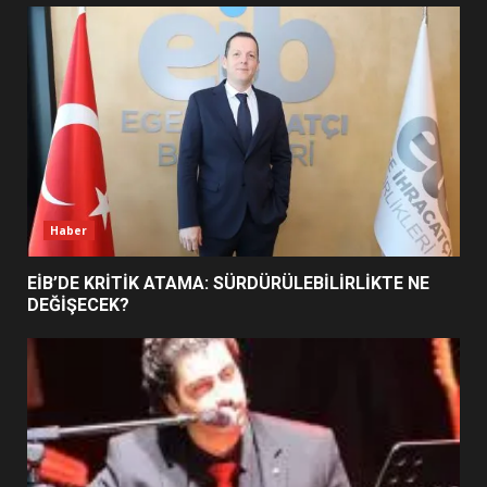
TURNUVASI KAYITLARI NEYİ
DEĞİŞTİRİYOR?
6
BURHANİYE BELEDİYESPOR’DA
YENİ YÖNETİM NASIL
ŞEKİLLENDİ?
7
Haber
EİB’DE KRİTİK ATAMA: SÜRDÜRÜLEBİLİRLİKTE NE
DEĞİŞECEK?