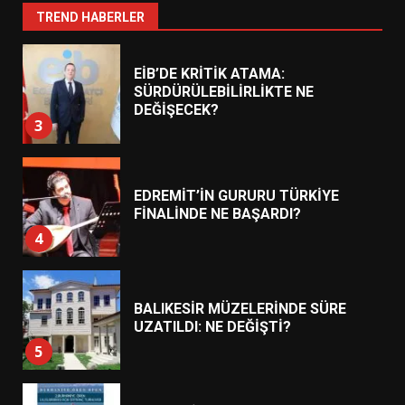
2
TREND HABERLER
EİB’DE KRİTİK ATAMA:
SÜRDÜRÜLEBİLİRLİKTE NE
DEĞİŞECEK?
3
EDREMİT’İN GURURU TÜRKİYE
FİNALİNDE NE BAŞARDI?
4
BALIKESİR MÜZELERİNDE SÜRE
UZATILDI: NE DEĞİŞTİ?
5