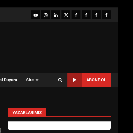
YouTube
Instagram
LinkedIn
twitter
facebook-
Facebook-
Facebook-
Facebook-
1
2
3
Grup
al Duyuru
Site
ABONE OL
YAZARLARIMIZ
Özlem Özkan