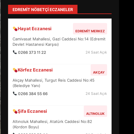
Anayasa 66: Vatandaşlık mı, Etnik
Tanım mı?
TÜM YAZILARI »
levent mercan
Depremde En Büyük Tehlike: Panik!
TÜM YAZILARI »
Sevgi Seçen
Zihin Yönetimi Hayatı Nasıl Değiştirir?
İşte O Sır
TÜM YAZILARI »
yonetim
AYVALIK SU MİRASI İÇİN HAREKETE
GEÇİYOR: GÖZLER BULUŞMADA
TÜM YAZILARI »
EDREMİT’İN GURURU TÜRKİYE
FİNALİNDE NE BAŞARDI?
EDREMIT NÖBETÇI ECZANELER