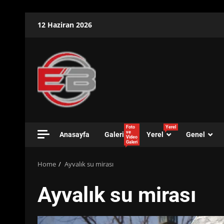
Skip
12 Haziran 2026
to
content
Foto
Yerel
ve
Anasayfa
Galeri
Yerel
Genel
Video
Galeri
Home
Ayvalık su mirası
Ayvalık su mirası