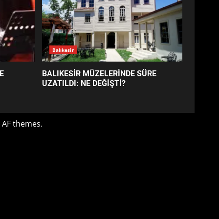
BALIKESİR MÜZELERİNDE
SÜRE UZATILDI: NE DEĞİŞTİ?
4
BURHANİYE SATRANÇ
TURNUVASI KAYITLARI NEYİ
DEĞİŞTİRİYOR?
5
BURHANİYE
BELEDİYESPOR’DA YENİ
YÖNETİM NASIL ŞEKİLLENDİ?
6
BURHANİYE’DE FEN