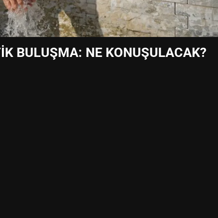
İTİK BULUŞMA: NE KONUŞULACAK?