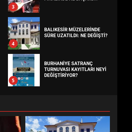
BURHANİYE’DE FEN
İŞLERİNDEN DEV HAREKET:
NELER YAPILIYOR?
7
TREND HABERLER
ESA 2026’DA TÜRK BAHARATI
NEYİ TEMSİL ETTİ?
1
EİB’DE KRİTİK ATAMA:
SÜRDÜRÜLEBİLİRLİKTE NE
DEĞİŞECEK?
2
EDREMİT’İN GURURU TÜRKİYE
FİNALİNDE NE BAŞARDI?
3