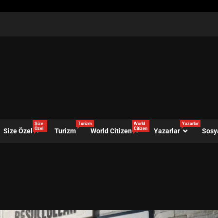
Size
Turizm
World
Yazarlar
Özel
Citizen
Size Özel
Turizm
World Citizen
Yazarlar
Sosy